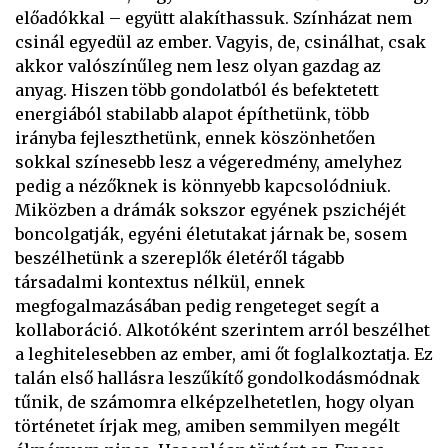
előadókkal – együtt alakíthassuk. Színházat nem
csinál egyedül az ember. Vagyis, de, csinálhat, csak
akkor valószínűleg nem lesz olyan gazdag az
anyag. Hiszen több gondolatból és befektetett
energiából stabilabb alapot építhetünk, több
irányba fejleszthetünk, ennek köszönhetően
sokkal színesebb lesz a végeredmény, amelyhez
pedig a nézőknek is könnyebb kapcsolódniuk.
Miközben a drámák sokszor egyének pszichéjét
boncolgatják, egyéni életutakat járnak be, sosem
beszélhetünk a szereplők életéről tágabb
társadalmi kontextus nélkül, ennek
megfogalmazásában pedig rengeteget segít a
kollaboráció. Alkotóként szerintem arról beszélhet
a leghitelesebben az ember, ami őt foglalkoztatja. Ez
talán első hallásra leszűkítő gondolkodásmódnak
tűnik, de számomra elképzelhetetlen, hogy olyan
történetet írjak meg, amiben semmilyen megélt