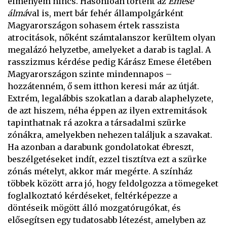
élményem nincs. Hasonlóan történt az
Emese
álmá
val is, mert bár fehér állampolgárként
Magyarországon sohasem értek rasszista
atrocitások, nőként számtalanszor kerültem olyan
megalázó helyzetbe, amelyeket a darab is taglal. A
rasszizmus kérdése pedig Kárász Emese életében
Magyarországon szinte mindennapos –
hozzátenném, ő sem itthon keresi már az útját.
Extrém, legalábbis szokatlan a darab alaphelyzete,
de azt hiszem, néha éppen az ilyen extremitások
tapinthatnak rá azokra a társadalmi szürke
zónákra, amelyekben nehezen találjuk a szavakat.
Ha azonban a darabunk gondolatokat ébreszt,
beszélgetéseket indít, ezzel tisztítva ezt a szürke
zónás mételyt, akkor már megérte. A színház
többek között arra jó, hogy feldolgozza a tömegeket
foglalkoztató kérdéseket, feltérképezze a
döntéseik mögött álló mozgatórugókat, és
elősegítsen egy tudatosabb létezést, amelyben az