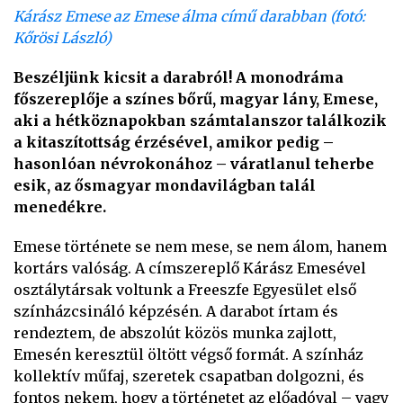
Kárász Emese az Emese álma című darabban (fotó:
Kőrösi László)
Beszéljünk ki
csit a darabról! A monodráma
főszereplője a színes bőrű, magyar lány, Emese,
aki a hétköznapokban számtalanszor találkozik
a kitaszítottság érzésével, amikor pedig –
hasonlóan névrokonához – váratlanul teherbe
esik, az ősmagyar mondavilágban talál
menedékre.
Emese története se nem mese, se nem álom, hanem
kortárs valóság. A címszereplő Kárász Emesével
osztálytársak voltunk a Freeszfe Egyesület első
színházcsináló képzésén. A darabot írtam és
rendeztem, de abszolút közös munka zajlott,
Emesén keresztül öltött végső formát. A színház
kollektív műfaj, szeretek csapatban dolgozni, és
fontos nekem, hogy a történetet az előadóval – vagy