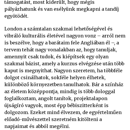
támogatást, most kiderült, hogy mégis
pályázhatunk és van esélyünk megkapni a tandíj
egyötödét.
London a számtalan szakmai lehetőségével és
vibráló kulturális életével nagyon vonz – arról nem
is beszélve, hogy a barátaim fele Angliában él –, a
tervem tehát nagy vonalakban az, hogy tanuljak,
amennyit csak tudok, és kiépítsek egy olyan
szakmai bázist, amely a kurzus elvégzése után több
kaput is megnyithat. Nagyon szeretem, ha többféle
dolgot csinálhatok, sokféle helyen élhetek,
különböző környezetben tanulhatok. Bár a színház
az életem középpontja, mindig is több dologgal
foglalkoztam, angolt tanítok, projektalapon
újságíró vagyok, most épp bébiszitterként is
dolgozom. Ezeket mind élvezem, de egyértelműen
előadó-művészettel szeretném kitölteni a
napjaimat és abból megélni.