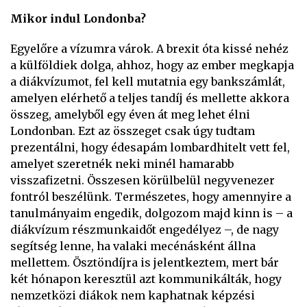
Mikor indul Londonba?
Egyelőre a vízumra várok. A brexit óta kissé nehéz
a külföldiek dolga, ahhoz, hogy az ember megkapja
a diákvízumot, fel kell mutatnia egy bankszámlát,
amelyen elérhető a teljes tandíj és mellette akkora
összeg, amelyből egy éven át meg lehet élni
Londonban. Ezt az összeget csak úgy tudtam
prezentálni, hogy édesapám lombardhitelt vett fel,
amelyet szeretnék neki minél hamarabb
visszafizetni. Összesen körülbelül negyvenezer
fontról beszélünk. Természetes, hogy amennyire a
tanulmányaim engedik, dolgozom majd kinn is – a
diákvízum részmunkaidőt engedélyez –, de nagy
segítség lenne, ha valaki mecénásként állna
mellettem. Ösztöndíjra is jelentkeztem, mert bár
két hónapon keresztül azt kommunikálták, hogy
nemzetközi diákok nem kaphatnak képzési