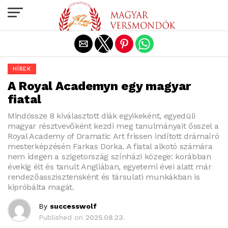
Exit mobile version
HÍREK
A Royal Academyn egy magyar
fiatal
Mindössze 8 kiválasztott diák egyikeként, egyedüli
magyar résztvevőként kezdi meg tanulmányait ősszel a
Royal Academy of Dramatic Art frissen indított drámaíró
mesterképzésén Farkas Dorka. A fiatal alkotó számára
nem idegen a szigetország színházi közege: korábban
évekig élt és tanult Angliában, egyetemi évei alatt már
rendezőasszisztensként és társulati munkákban is
kipróbálta magát.
By
successwolf
Published on
2025.08.23.