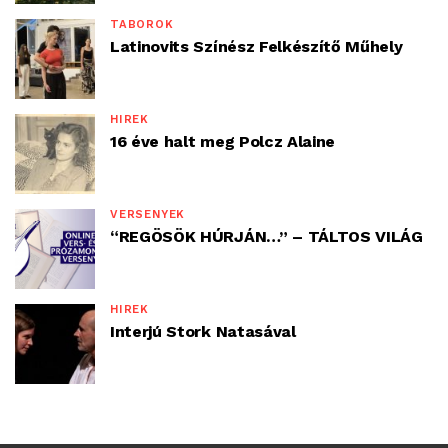
TÁBOROK
Latinovits Színész Felkészítő Műhely
HÍREK
16 éve halt meg Polcz Alaine
VERSENYEK
“REGÖSÖK HÚRJÁN…” – TÁLTOS VILÁG
HÍREK
Interjú Stork Natasával