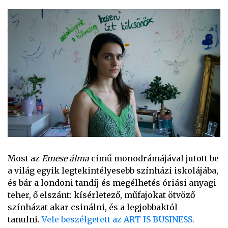
Most az
Emese álma
című monodrámájával jutott be
a világ egyik legtekintélyesebb színházi iskolájába,
és bár a londoni tandíj és megélhetés óriási anyagi
teher, ő elszánt: kísérletező, műfajokat ötvöző
színházat akar csinálni, és a legjobbaktól
tanulni.
Vele beszélgetett az ART IS BUSINESS.