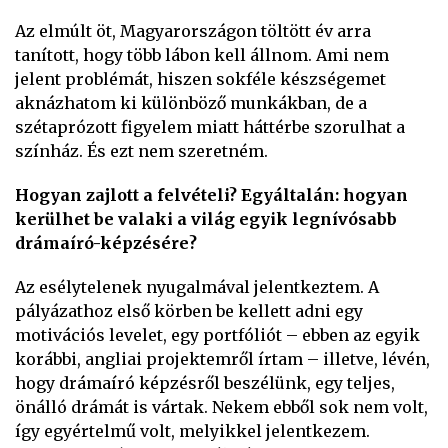
Az elmúlt öt, Magyarországon töltött év arra
tanított, hogy több lábon kell állnom. Ami nem
jelent problémát, hiszen sokféle készségemet
aknázhatom ki különböző munkákban, de a
szétaprózott figyelem miatt háttérbe szorulhat a
színház. És ezt nem szeretném.
Hogyan zajlott a felvételi? Egyáltalán: hogyan
kerülhet be valaki a világ egyik legnívósabb
drámaíró-képzésére?
Az esélytelenek nyugalmával jelentkeztem. A
pályázathoz első körben be kellett adni egy
motivációs levelet, egy portfóliót – ebben az egyik
korábbi, angliai projektemről írtam – illetve, lévén,
hogy drámaíró képzésről beszélünk, egy teljes,
önálló drámát is vártak. Nekem ebből sok nem volt,
így egyértelmű volt, melyikkel jelentkezem.