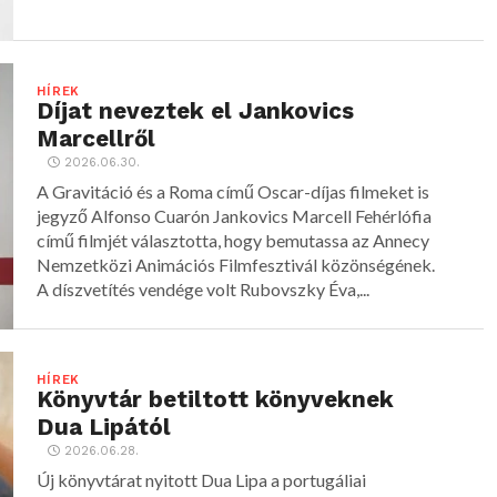
HÍREK
Díjat neveztek el Jankovics
Marcellről
2026.06.30.
A Gravitáció és a Roma című Oscar-díjas filmeket is
jegyző Alfonso Cuarón Jankovics Marcell Fehérlófia
című filmjét választotta, hogy bemutassa az Annecy
Nemzetközi Animációs Filmfesztivál közönségének.
A díszvetítés vendége volt Rubovszky Éva,...
HÍREK
Könyvtár betiltott könyveknek
Dua Lipától
2026.06.28.
Új könyvtárat nyitott Dua Lipa a portugáliai