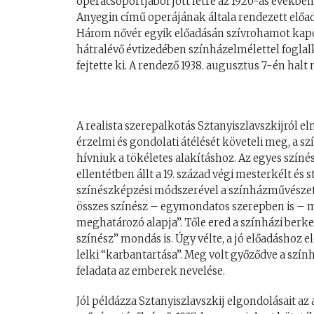
operacsoportjából jött létre az 1920-as években
Anyegin című operájának általa rendezett előad
Három nővér egyik előadásán szívrohamot kapott,
hátralévő évtizedében színházelmélettel fogla
fejtette ki. A rendező 1938. augusztus 7-én ha
A realista szerepalkotás Sztanyiszlavszkijról e
érzelmi és gondolati átélését követeli meg, a 
hívniuk a tökéletes alakításhoz. Az egyes szín
ellentétben állt a 19. század végi mesterkélt és s
színészképzési módszerével a színházművészetet
összes színész – egymondatos szerepben is – me
meghatározó alapja”. Tőle ered a színházi berke
színész” mondás is. Úgy vélte, a jó előadáshoz 
lelki “karbantartása”. Meg volt győződve a szính
feladata az emberek nevelése.
Jól példázza Sztanyiszlavszkij elgondolásait az a