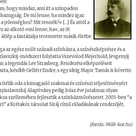
ben:
, hogy mindaz, ami itt a színpadon
 hazugság. De mi lenne, ha mindez igaz
 jelenséghez? Mit tennék?« […] És attól a
z az alkotó »mi lenne, ha«, az őt
s átlép a fantáziája teremtette másik életbe.
a az egész múlt századi színházra, a színészképzésre és a
szlavszkij-módszert folytatta Vszevolod Mejerhold, Jevgenyij
 a legendás Lee Strasberg. Rendezési elképzeléseit
a, később Gellért Endre, s egy ideig Major Tamás is követte.
 ítélik oda a kimagasló szakmai és színészi teljesítményért
nyiszlavszkij Alapítvány pedig húsz éve jutalmaz olyan
ikus szellemében fejlesztik a színházművészetet. 2005-ben “a
ért” a Krétakör társulat Siráj című előadásának rendezőjét,
(forrás: Múlt-kor.hu)