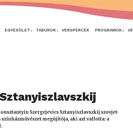
EGYESÜLET
TÁBOROK
VERSPERCEK
PROGRAMOK
V
 Sztanyiszlavszkij
 Konsztantyin Szergejevics Sztanyiszlavszkij szovjet-
 színházművészet megújítója, aki azt vallotta: a
t.