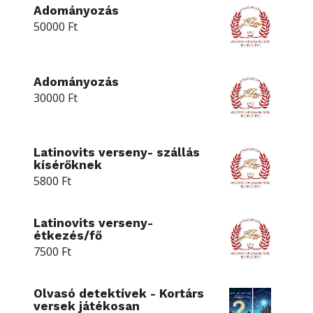
Adományozás
50000
Ft
Adományozás
30000
Ft
Latinovits verseny- szállás
kísérőknek
5800
Ft
Latinovits verseny-
étkezés/fő
7500
Ft
Olvasó detektívek - Kortárs
versek játékosan