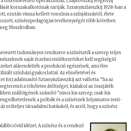
 a róla elnevezett operaszínház, Csajkovszkij Jevgenyij
ását korszakalkotónak tartják. Sztanyiszlavszkij 1928-ban a
 ezután vissza kellett vonulnia a színjátszástól, élete
lkozott, színészpedagógiai tevékenységét több kötetben
lt meg Moszkvában.
lnevezett tudományos rendszere a színésztől a szerep teljes
színészeknek saját érzelmi emlékezetüket kell segítségül
észeket alárendelték a produkció egészének, ami éles
tilizált színházi gyakorlattal. Az elméletével és
 forradalmasító Sztanyiszlavszkij azt vallotta: “ha az
gteremti a tökéletes átéltséget, kialakul az összjáték
kben szállóigének számító “nincs kis szerep, csak kis
elengedhetetlenek a próbák és a színészek folyamatos testi-
áz erőteljes társadalmi hatásáról, és arról, hogy a színész
lábbi rövid idézet, A színész és a rendező