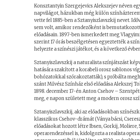
Konsztantyin Szergejevics Alekszejev néven eg
napvilágot, házukban még külön színházterem 
vette fel 1885-ben a Sztanyiszlavszkij nevet. I
sem volt, amikor rendezőként is bemutatkozott 
előadásain. 1897-ben ismerkedett meg Vlagyimi
szerint 17 órás beszélgetésen egyeztették a sz
helyezte a színészi játékot, és a következő év
Sztanyiszlavszkij a naturalista színjátszást k
hatására szakított a korabeli orosz sablonos ví
bohózatokkal szórakoztatták), s próbálta megh
szánt Művész Színház első előadása Alekszej Tol
1898. december 17-én Anton Csehov – Szentpét
meg, e napon született meg a modern orosz szí
Sztanyiszlavszkij, aki az előadásokban színészké
klasszikus Csehov-drámát (Ványa bácsi, Cseres
előadásokat hozott létre Ibsen, Gorkij, Moliere
operarendezéssel is, kidolgozta a realista operai