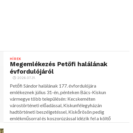
HÍREK
Megemlékezés Petőfi halálának
évfordulójáról
2026.07.31.
Petőfi Sándor halálának 177. évfordulójára
emlékeznek július 31-én, pénteken Bács-Kiskun
vármegye több településén: Kecskeméten
várostörténeti előadással, Kiskunfélegyházán
hadtörténeti beszélgetéssel, Kiskőrösön pedig
emlékműsorral és koszorúzással idézik fel a költő
alakját.