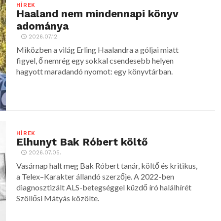
HÍREK
Haaland nem mindennapi könyv
adománya
2026.07.12.
Miközben a világ Erling Haalandra a góljai miatt
figyel, ő nemrég egy sokkal csendesebb helyen
hagyott maradandó nyomot: egy könyvtárban.
HÍREK
Elhunyt Bak Róbert költő
2026.07.05.
Vasárnap halt meg Bak Róbert tanár, költő és kritikus,
a Telex–Karakter állandó szerzője. A 2022-ben
diagnosztizált ALS-betegséggel küzdő író halálhírét
Szöllősi Mátyás közölte.