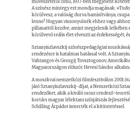
művészetéről című, 1937-ben megjelent köteté
A színész mintegy ezt mondja magának: »Tudom
körülvesz, a valóság durva hamisítványa, csupa
lenne? Hogyan viszonyulnék ehhez vagy ahhoz a
pillanattól kezdve, amint megjelenik lelkében e
körülvevő reális élet elveszti az érdekességét, é
Sztanyiszlavszkij színészpedagógiai munkásság
rendezésre is hatalmas hatással volt. A Sztanyi
Vahtangov és Georgij Tovsztogonov, Amerikában
Magyarországon először Hevesi Sándor alkalmazt
A moszkvai nemzetközi filmfesztiválon 2001 óta
járó Sztanyiszlavszkij-díjat, a Nemzetközi Szta
rendezőket, akik a kiváló orosz rendező-teoret
kortárs magyar lélektani színjátszás fejlesztés
Schilling Árpádot ismerték el a kitüntetéssel.