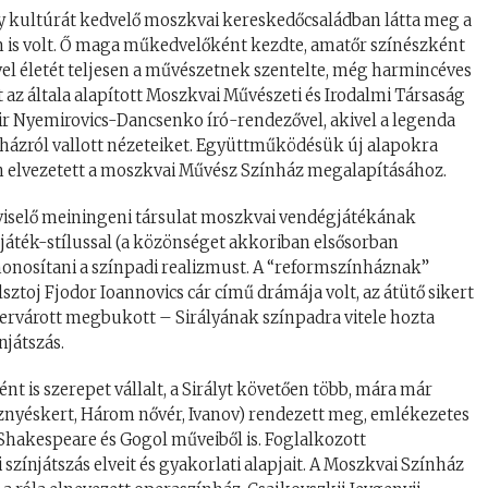
y kultúrát kedvelő moszkvai kereskedőcsaládban látta meg a
is volt. Ő maga műkedvelőként kezdte, amatőr színészként
dővel életét teljesen a művészetnek szentelte, még harmincéves
az általa alapított Moszkvai Művészeti és Irodalmi Társaság
r Nyemirovics-Dancsenko író-rendezővel, akivel a legenda
ínházról vallott nézeteiket. Együttműködésük új alapokra
ben elvezetett a moszkvai Művész Színház megalapításához.
épviselő meiningeni társulat moszkvai vendégjátékának
gjáték-stílussal (a közönséget akkoriban elsősorban
onosítani a színpadi realizmust. A “reformszínháznak”
sztoj Fjodor Ioannovics cár című drámája volt, az átütő sikert
ervárott megbukott – Sirályának színpadra vitele hozta
njátszás.
nt is szerepet vállalt, a Sirályt követően több, mára már
znyéskert, Három nővér, Ivanov) rendezett meg, emlékezetes
, Shakespeare és Gogol műveiből is. Foglalkozott
 színjátszás elveit és gyakorlati alapjait. A Moszkvai Színház