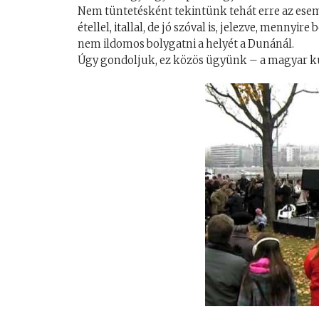
Nem tüntetésként tekintünk tehát erre az ese
étellel, itallal, de jó szóval is, jelezve, mennyi
nem ildomos bolygatni a helyét a Dunánál.
Úgy gondoljuk, ez közös ügyünk – a magyar ku