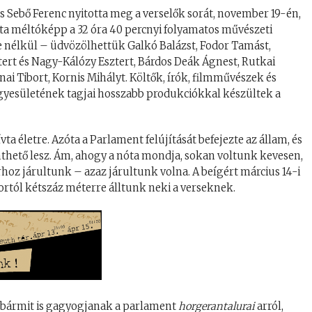
 Sebő Ferenc nyitotta meg a verselők sorát, november 19-én,
ta méltóképp a 32 óra 40 percnyi folyamatos művészeti
nye nélkül – üdvözölhettük Galkó Balázst, Fodor Tamást,
ert és Nagy-Kálózy Esztert, Bárdos Deák Ágnest, Rutkai
rnai Tibort, Kornis Mihályt. Költők, írók, filmművészek és
yesületének tagjai hosszabb produkciókkal készültek a
ta életre. Azóta a Parlament felújítását befejezte az állam, és
inthető lesz. Ám, ahogy a nóta mondja, sokan voltunk kevesen,
orhoz járultunk – azaz járultunk volna. A beígért március 14-i
ortól kétszáz méterre álltunk neki a verseknek.
s, bármit is gagyogjanak a parlament
horgerantalurai
arról,