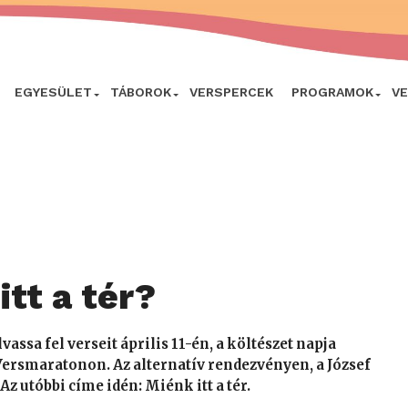
EGYESÜLET
TÁBOROK
VERSPERCEK
PROGRAMOK
V
itt a tér?
assa fel verseit április 11-én, a költészet napja
Versmaratonon. Az alternatív rendezvényen, a
József
z utóbbi címe idén: Miénk itt a tér.