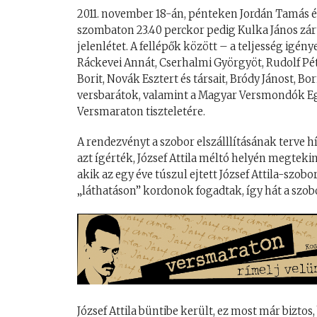
2011. november 18-án, pénteken Jordán Tamás és
szombaton 23.40 perckor pedig Kulka János zár
jelenlétet. A fellépők között – a teljesség igé
Ráckevei Annát, Cserhalmi Györgyöt, Rudolf Pét
Borit, Novák Esztert és társait, Bródy Jánost, Bo
versbarátok, valamint a Magyar Versmondók Eg
Versmaraton tiszteletére.
A rendezvényt a szobor elszálllításának terve hív
azt ígérték, József Attila méltó helyén megtek
akik az egy éve túszul ejtett József Attila-szob
„láthatáson” kordonok fogadtak, így hát a szob
József Attila büntibe került, ez most már bizto