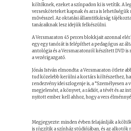
költőknek, ezeket a színpadon ki is vetítik. A 
versesköteteket kapnak és arra is lehetőségük 
művésszel. Az oktatási államtitkárság tájékozta
tanáraiknak lesz idejük felkészülni.
A Versmaraton 45 perces blokkjait azonnal elérh
egy egy tanórát is felépíthet a pedagógus az álta
antológia és a Versmaratonról készített DVD is
a vezérigazgató.
Jónás István elmondta: a Versmaraton ötlete 
tud közelebb kerülni a kortárs költészethez, ha
rendezvény idei szlogenje is, a “Személyesen a 
megjelenést, a könyvet, a rádiót, a tévét és az i
nyitott ember kell ahhoz, hogy a vers élménnyé
Megjegyezte: minden évben felajánlják a költők
is rögzítik a színház stúdiójában, és az alkotó