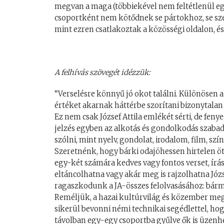
megvan a maga (többiekével nem feltétlenül eg
csoportként nem kötődnek se pártokhoz, se s
mint ezren csatlakoztak a közösségi oldalon, 
A felhívás szövegét idézzük:
“Verselésre könnyű jó okot találni. Különösen 
értéket akarnak háttérbe szorítani bizonytalan 
Ez nem csak József Attila emlékét sérti, de feny
jelzés egyben az alkotás és gondolkodás szaba
szólni, mint nyelv, gondolat, irodalom, film, s
Szeretnénk, hogy bárki odajöhessen hirtelen öt
egy-két számára kedves vagy fontos verset, írá
eltáncolhatna vagy akár meg is rajzolhatna Józs
ragaszkodunk a JA-összes felolvasásához: bármi,
Reméljük, a hazai kultúrvilág és közember megsz
sikerül bevonni némi technikai segédlettel, ho
távolban egy-egy csoportba gyűlve ők is üzen