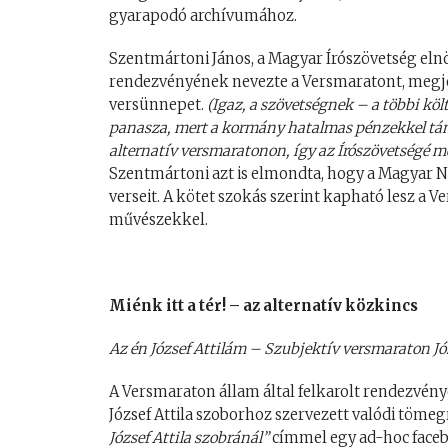
gyarapodó archívumához.
Szentmártoni János, a Magyar Írószövetség el
rendezvényének nevezte a Versmaratont, megje
versünnepet.
(Igaz, a szövetségnek – a többi kö
panasza, mert a kormány hatalmas pénzekkel támo
alternatív versmaratonon, így az Írószövetségé m
Szentmártoni azt is elmondta, hogy a Magyar Nap
verseit. A kötet szokás szerint kapható lesz a V
művészekkel.
Miénk itt a tér! – az alternatív közkincs
Az én József Attilám – Szubjektív versmaraton Jó
A Versmaraton állam által felkarolt rendezvén
József Attila szoborhoz szervezett valódi töm
József Attila szobránál”
címmel egy ad-hoc face