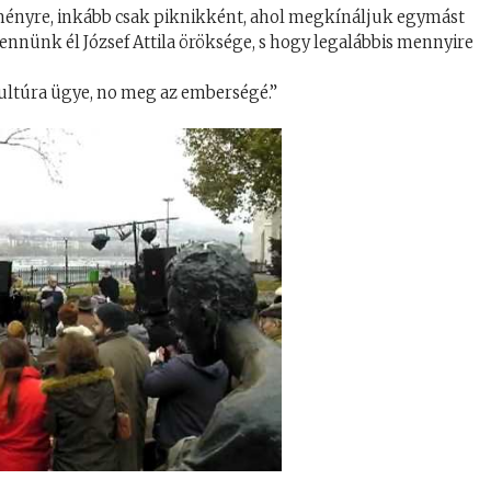
ményre, inkább csak piknikként, ahol megkínáljuk egymást
re bennünk él József Attila öröksége, s hogy legalábbis mennyire
ltúra ügye, no meg az emberségé.”