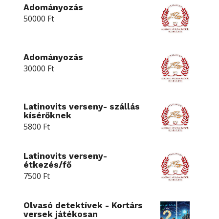
Adományozás
50000
Ft
Adományozás
30000
Ft
Latinovits verseny- szállás
kísérőknek
5800
Ft
Latinovits verseny-
étkezés/fő
7500
Ft
Olvasó detektívek - Kortárs
versek játékosan