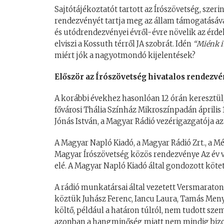
Sajtótájékoztatót tartott az Írószövetség, sze
rendezvényét tartja meg az állam támogatásával
és utódrendezvényei évről-évre növelik az érd
elviszi a Kossuth térről JA szobrát. Idén
“Miénk it
miért jók a nagyotmondó kijelentések?
Először az Írószövetség hivatalos rendezv
A korábbi évekhez hasonlóan 12 órán keresztül, d
fővárosi Thália Színház Mikroszínpadán április
Jónás István, a Magyar Rádió vezérigazgatója a
A Magyar Napló Kiadó, a Magyar Rádió Zrt., a M
Magyar Írószövetség közös rendezvénye Az év ve
elé. A Magyar Napló Kiadó által gondozott kötet
A rádió munkatársai által vezetett Versmaraton
köztük Juhász Ferenc, Iancu Laura, Tamás Meny
költő, például a határon túlról, nem tudott szem
azonban a hangminőség miatt nem mindig bizony