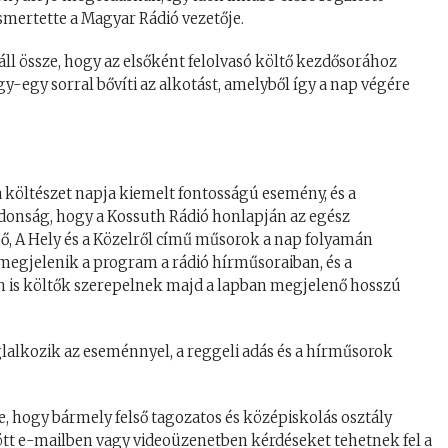
smertette a Magyar Rádió vezetője.
 áll össze, hogy az elsőként felolvasó költő kezdősorához
egy sorral bővíti az alkotást, amelyből így a nap végére
 költészet napja kiemelt fontosságú esemény, és a
donság, hogy a Kossuth Rádió honlapján az egész
pő, A Hely és a Közelről című műsorok a nap folyamán
 megjelenik a program a rádió hírműsoraiban, és a
n is költők szerepelnek majd a lapban megjelenő hosszú
lalkozik az eseménnyel, a reggeli adás és a hírműsorok
, hogy bármely felső tagozatos és középiskolás osztály
tt e-mailben vagy videoüzenetben kérdéseket tehetnek fel a