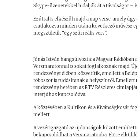
Skype-üzenetekkel hidalják át a távolságot – i
Ezúttal is elkészül majd a nap verse, amely úgy
csatlakozva minden utána következő művész egy-
megszületik “egy szürreális vers”.
Jónás István hangsúlyozta: a Magyar Rádióban a
Versmaratonnal is sokat foglalkoznak majd. Új
rendezvényt élőben közvetítik, emellett a Belé
többször is tudósítanak a helyszínről. Emellett
rendezvény hetében az RTV Részletes címlapjá
interjúhoz kapcsolódva.
A köztévében a Kultikon és a Kívánságkosár fog
mellett.
A vezérigazgató az újdonságok között említette
bekapcsolódhat a Versmaratonba. Előre elküldö