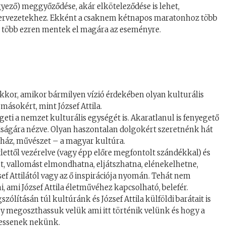
yező) meggyőződése, akár elköteleződése is lehet,
zervezetekhez. Ekként a csaknem kétnapos maratonhoz több
és több ezren mentek el magára az eseményre.
akkor, amikor bármilyen vízió érdekében olyan kulturális
másokért, mint József Attila.
egeti a nemzet kulturális egységét is. Akaratlanul is fenyegető
dságára nézve. Olyan haszontalan dolgokért szeretnénk hát
zínház, művészet – a magyar kultúra.
lettől vezérelve (vagy épp előre megfontolt szándékkal) és
st, vallomást elmondhatna, eljátszhatna, elénekelhetne,
ef Attilától vagy az ő inspirációja nyomán. Tehát nem
 ami József Attila életművéhez kapcsolható, belefér.
ólításán túl kultúránk és József Attila külföldi barátait is
gy megoszthassuk velük ami itt történik velünk és hogy a
hessenek nekünk.