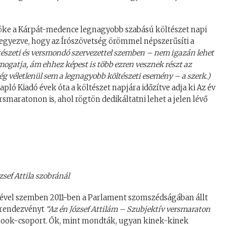
nöke a Kárpát-medence legnagyobb szabású költészet napi
gyezve, hogy az Írószövetség örömmel népszerűsíti a
ltészeti és versmondó szervezettel szemben – nem igazán lehet
gatja, ám ehhez képest is több ezren vesznek részt az
ég véletlenül sem a legnagyobb költészeti esemény – a szerk.)
ló Kiadó évek óta a költészet napjára időzítve adja ki Az év
ersmaratonon is, ahol rögtön dedikáltatni lehet a jelen lévő
zsef Attila szobránál
yével szemben 2011-ben a Parlament szomszédságában állt
egrendezvényt
“Az én József Attilám – Szubjektív versmaraton
book-csoport. Ők, mint mondták, ugyan kinek-kinek