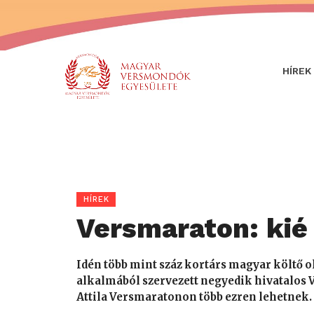
HÍREK
HÍREK
Versmaraton: kié 
Idén több mint száz kortárs magyar költő olv
alkalmából szervezett negyedik hivatalos 
Attila Versmaratonon több ezren lehetnek. A