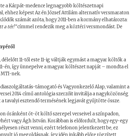
rinte a Kárpát-medence legnagyobb költészetnapi
, ehhez képest Az én József Attilám alternatív versmaraton
eklődők számát azóta, hogy 2011-ben a kormány elhatározta:
t a tér!”
címmel rendezik meg a köztéri versmondást. De
ényéről
élelőtt 11-től este 11-ig váltják egymást a magyar költők a
 11-én, így ünnepelve a magyar költészet napját – mondta el
z MTI-nek.
édiaszolgáltatás-támogató és Vagyonkezelő Alap, valamint a
rsei 2014 című antológia szerzőit invitálja a nagyközönség
 a tavalyi esztendő termésének legjavát gyűjtötte össze.
on óránként öt-öt költő szerepel verseivel a színpadon,
hért vagy Ágh István. Korábban is előfordult, hogy egy-egy
élyesen részt venni, ezért telefonon jelentkezett be, ez
ult jó megoldásnak, így idén inkább előre rögzített