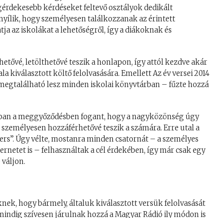
legérdekesebb kérdéseket feltevő osztályok dedikált
nyílik, hogy személyesen találkozzanak az érintett
tja az iskolákat a lehetőségről, így a diákoknak és
etővé, letölthetővé teszik a honlapon, így attól kezdve akár
la kiválasztott költő felolvasására. Emellett Az év versei 2014
 megtalálható lesz minden iskolai könyvtárban – fűzte hozzá
abban a meggyőződésben fogant, hogy a nagyközönség úgy
 személyesen hozzáférhetővé teszik a számára. Erre utal a
vers”. Úgy vélte, mostanra minden csatornát – a személyes
nternetet is – felhasználtak a cél érdekében, így már csak egy
 váljon.
nek, hogy bármely, általuk kiválasztott versük felolvasását
k mindig szívesen járulnak hozzá a Magyar Rádió ily módon is