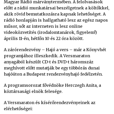
Magyar Rádió márványtermében. A felolvasások
előtt a rádió munkatársai beszélgetnek a költőkkel,
akik rövid bemutatkozásra kapnak lehetőséget. A
rádió honlapján is hallgatható lesz az egész napos
műsor, sőt az interneten is lesz online
videoközvetítés (irodalomtanárok, figyelem!)
április 11-én, hétfőn 10 és 22 óra között.
A zárórendezvény – Hajó a vers – már a Könyvhét
programjához illeszkedik. A Versmaraton
anyagából készült CD-t és DVD-t háromszáz
meghívott előtt mutatják be egy többórás dunai
hajóúton a Budapest rendezvényhajó fedélzetén.
A programsorozat fővédnöke Herczegh Anita, a
köztársasági elnök felesége.
A Versmaraton és kísérőrendezvényeinek az
elérhetőségei: