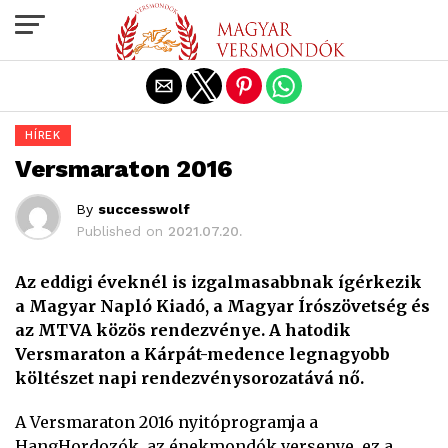
Exit mobile version
HÍREK
Versmaraton 2016
By
successwolf
Published on
2021.07.20.
Az eddigi éveknél is izgalmasabbnak ígérkezik
a Magyar Napló Kiadó, a Magyar Írószövetség és
az MTVA közös rendezvénye. A hatodik
Versmaraton a Kárpát-medence legnagyobb
költészet napi rendezvénysorozatává nő.
A Versmaraton 2016 nyitóprogramja a
HangHordozók, az énekmondók versenye, ez a