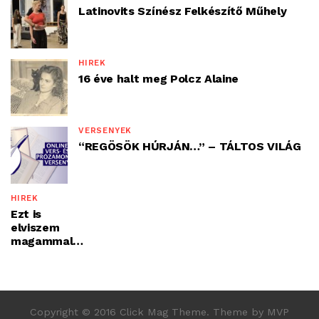
Latinovits Színész Felkészítő Műhely
HÍREK
16 éve halt meg Polcz Alaine
VERSENYEK
“REGÖSÖK HÚRJÁN…” – TÁLTOS VILÁG
HÍREK
Ezt is
elviszem
magammal…
Copyright © 2016 Click Mag Theme. Theme by MVP