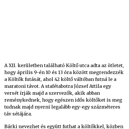
A XII. kerületben található Költő utca adta az ötletet,
hogy április 9-én 10 és 13 óra között megrendezzék
a Költők futását, ahol 42 költő váltóban futná le a
maratoni távot. A stafétabotra József Attila egy
versét írják majd a szervezők, akik abban
reménykednek, hogy egészen idős költőket is meg
tudnak majd nyerni legalább egy-egy százméteres
táv sétájára.
Bárki nevezhet és együtt futhat a költőkkel, közben