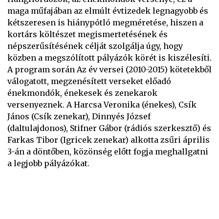
maga műfajában az elmúlt évtizedek legnagyobb és
kétszeresen is hiánypótló megméretése, hiszen a
kortárs költészet megismertetésének és
népszerűsítésének célját szolgálja úgy, hogy
közben a megszólított pályázók körét is kiszélesíti.
A program során Az év versei (2010-2015) kötetekből
válogatott, megzenésített verseket előadó
énekmondók, énekesek és zenekarok
versenyeznek. A Harcsa Veronika (énekes), Csík
János (Csík zenekar), Dinnyés József
(daltulajdonos), Stifner Gábor (rádiós szerkesztő) és
Farkas Tibor (Igricek zenekar) alkotta zsűri április
3-án a döntőben, közönség előtt fogja meghallgatni
a legjobb pályázókat.