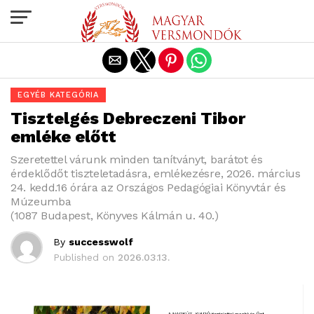
Exit mobile version
EGYÉB KATEGÓRIA
Tisztelgés Debreczeni Tibor
emléke előtt
Szeretettel várunk minden tanítványt, barátot és
érdeklődőt tiszteletadásra, emlékezésre, 2026. március
24. kedd.16 órára az Országos Pedagógiai Könyvtár és
Múzeumba
(1087 Budapest, Könyves Kálmán u. 40.)
By
successwolf
Published on
2026.03.13.