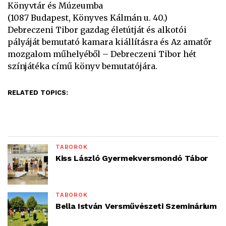
Könyvtár és Múzeumba
(1087 Budapest, Könyves Kálmán u. 40.)
Debreczeni Tibor gazdag életútját és alkotói
pályáját bemutató kamara kiállításra és Az amatőr
mozgalom műhelyéből – Debreczeni Tibor hét
színjátéka című könyv bemutatójára.
RELATED TOPICS:
TÁBOROK
Kiss László Gyermekversmondó Tábor
TÁBOROK
Bella István Versművészeti Szeminárium