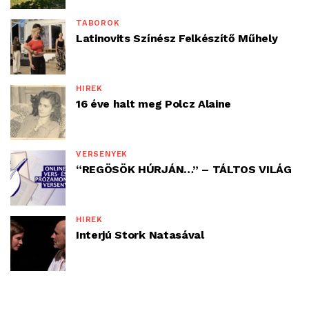
TÁBOROK
Latinovits Színész Felkészítő Műhely
HÍREK
16 éve halt meg Polcz Alaine
VERSENYEK
“REGÖSÖK HÚRJÁN…” – TÁLTOS VILÁG
HÍREK
Interjú Stork Natasával