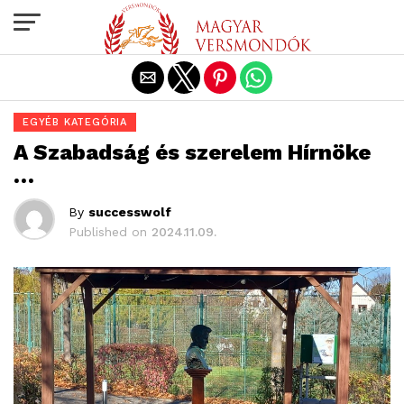
Exit mobile version
EGYÉB KATEGÓRIA
A Szabadság és szerelem Hírnöke
…
By
successwolf
Published on
2024.11.09.