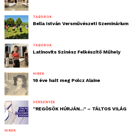
TÁBOROK
Bella István Versművészeti Szeminárium
TÁBOROK
Latinovits Színész Felkészítő Műhely
HÍREK
16 éve halt meg Polcz Alaine
VERSENYEK
“REGÖSÖK HÚRJÁN…” – TÁLTOS VILÁG
HÍREK