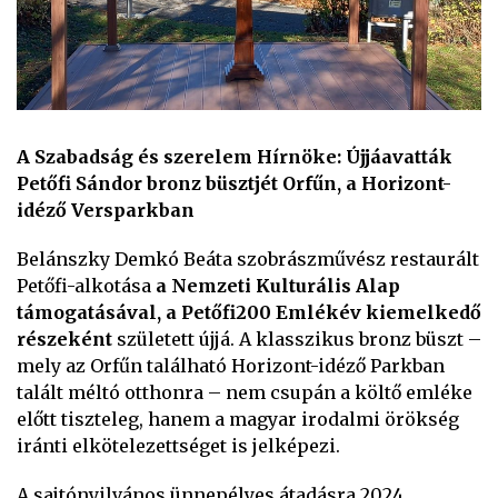
A Szabadság és szerelem Hírnöke: Újjáavatták
Petőfi Sándor bronz büsztjét Orfűn, a Horizont-
idéző Versparkban
Belánszky Demkó Beáta szobrászművész restaurált
Petőfi-alkotása
a Nemzeti Kulturális Alap
támogatásával, a Petőfi200 Emlékév kiemelkedő
részeként
született újjá. A klasszikus bronz büszt –
mely az Orfűn található Horizont-idéző Parkban
talált méltó otthonra – nem csupán a költő emléke
előtt tiszteleg, hanem a magyar irodalmi örökség
iránti elkötelezettséget is jelképezi.
A sajtónyilvános ünnepélyes átadásra 2024.