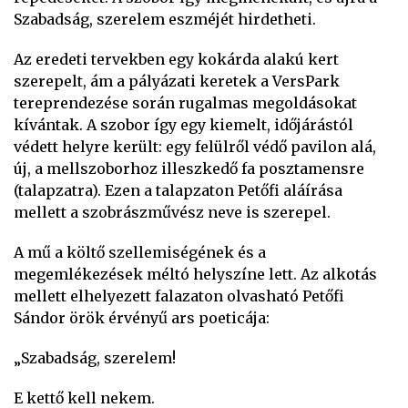
Szabadság, szerelem eszméjét hirdetheti.
Az eredeti tervekben egy kokárda alakú kert
szerepelt, ám a pályázati keretek a VersPark
tereprendezése során rugalmas megoldásokat
kívántak. A szobor így egy kiemelt, időjárástól
védett helyre került: egy felülről védő pavilon alá,
új, a mellszoborhoz illeszkedő fa posztamensre
(talapzatra). Ezen a talapzaton Petőfi aláírása
mellett a szobrászművész neve is szerepel.
A mű a költő szellemiségének és a
megemlékezések méltó helyszíne lett. Az alkotás
mellett elhelyezett falazaton olvasható Petőfi
Sándor örök érvényű ars poeticája:
„Szabadság, szerelem!
E kettő kell nekem.