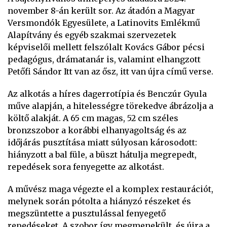
november 8-án került sor. Az átadón a Magyar
Versmondók Egyesülete, a Latinovits Emlékmű
Alapítvány és egyéb szakmai szervezetek
képviselői mellett felszólalt Kovács Gábor pécsi
pedagógus, drámatanár is, valamint elhangzott
Petőfi Sándor Itt van az ősz, itt van újra című verse.
Az alkotás a híres dagerrotípia és Benczúr Gyula
műve alapján, a hitelességre törekedve ábrázolja a
költő alakját. A 65 cm magas, 52 cm széles
bronzszobor a korábbi elhanyagoltság és az
időjárás pusztítása miatt súlyosan károsodott:
hiányzott a bal füle, a büszt hátulja megrepedt,
repedések sora fenyegette az alkotást.
A művész maga végezte el a komplex restaurációt,
melynek során pótolta a hiányzó részeket és
megszüntette a pusztulással fenyegető
repedéseket. A szobor így megmenekült, és újra a