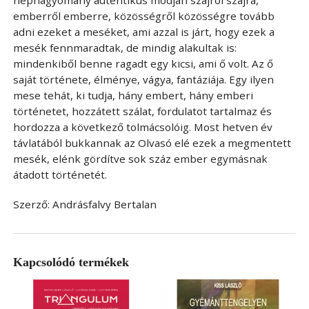
néphagyomány autentikus módján szájról szájra,
emberről emberre, közösségről közösségre tovább
adni ezeket a meséket, ami azzal is járt, hogy ezek a
mesék fennmaradtak, de mindig alakultak is:
mindenkiből benne ragadt egy kicsi, ami ő volt. Az ő
saját története, élménye, vágya, fantáziája. Egy ilyen
mese tehát, ki tudja, hány embert, hány emberi
történetet, hozzátett szálat, fordulatot tartalmaz és
hordozza a következő tolmácsolóig. Most hetven év
távlatából bukkannak az Olvasó elé ezek a megmentett
mesék, elénk gördítve sok száz ember egymásnak
átadott történetét.
Szerző:
Andrásfalvy Bertalan
Kapcsolódó termékek