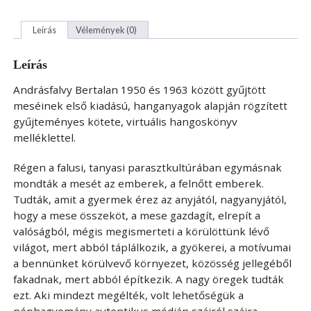
Leírás
Vélemények (0)
Leírás
Andrásfalvy Bertalan 1950 és 1963 között gyűjtött
meséinek első kiadású, hanganyagok alapján rögzített
gyűjteményes kötete, virtuális hangoskönyv
melléklettel.
Régen a falusi, tanyasi parasztkultúrában egymásnak
mondták a mesét az emberek, a felnőtt emberek.
Tudták, amit a gyermek érez az anyjától, nagyanyjától,
hogy a mese összeköt, a mese gazdagít, elrepít a
valóságból, mégis megismerteti a körülöttünk lévő
világot, mert abból táplálkozik, a gyökerei, a motívumai
a bennünket körülvevő környezet, közösség jellegéből
fakadnak, mert abból építkezik. A nagy öregek tudták
ezt. Aki mindezt megélték, volt lehetőségük a