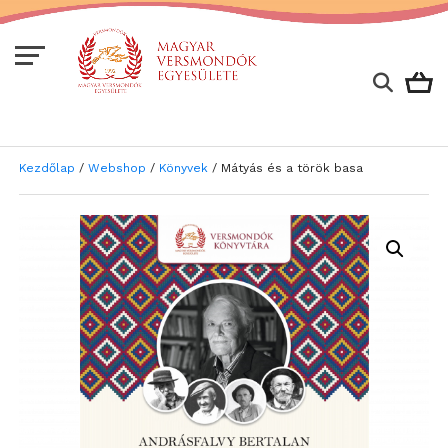
Kezdőlap
/
Webshop
/
Könyvek
/ Mátyás és a török basa