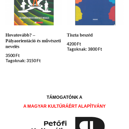
Hovatovább? –
Tiszta beszéd
Pályaorientáció és művészeti
4200
Ft
nevelés
Tagoknak: 3800 Ft
3500
Ft
Tagoknak: 3150 Ft
TÁMOGATÓNK A
A MAGYAR KULTÚRÁÉRT ALAPÍTVÁNY