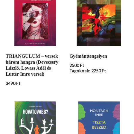
TRIANGULUM – versek
Gyémánttengelyen
három hangra (Devecsery
2500
Ft
László, Lovass Adél és
Tagoknak: 2250 Ft
Lutter Imre versei)
3490
Ft