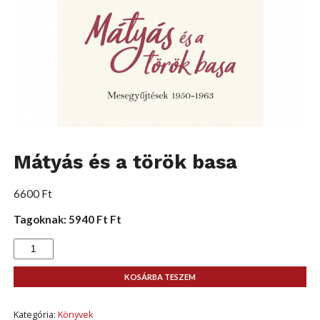
Mátyás és a török basa
6600
Ft
Tagoknak: 5940 Ft Ft
Mátyás
és
a
török
KOSÁRBA TESZEM
basa
mennyiség
Kategória:
Könyvek