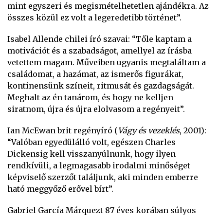
mint egyszeri és megismételhetetlen ajándékra. Az
összes közül ez volt a legeredetibb történet”.
Isabel Allende chilei író szavai: “Tőle kaptam a
motivációt és a szabadságot, amellyel az írásba
vetettem magam. Műveiben ugyanis megtaláltam a
családomat, a hazámat, az ismerős figurákat,
kontinensünk színeit, ritmusát és gazdagságát.
Meghalt az én tanárom, és hogy ne kelljen
siratnom, újra és újra elolvasom a regényeit”.
Ian McEwan brit regényíró (
Vágy és vezeklés
, 2001):
“Valóban egyedülálló volt, egészen Charles
Dickensig kell visszanyúlnunk, hogy ilyen
rendkívüli, a legmagasabb irodalmi minőséget
képviselő szerzőt találjunk, aki minden emberre
ható meggyőző erővel bírt”.
Gabriel García Márquezt 87 éves korában súlyos