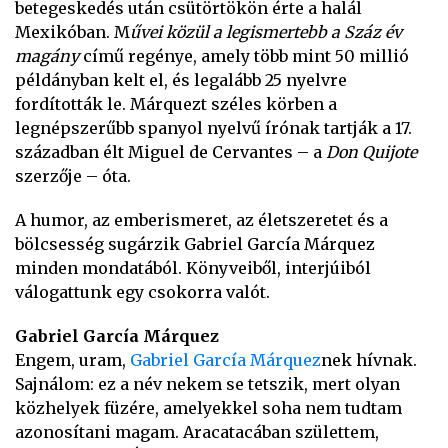
betegeskedés után csütörtökön érte a halál
Mexikóban. M
űvei közül a legismertebb a Száz év
magány
című regénye, amely több mint 50 millió
példányban kelt el, és legalább 25 nyelvre
fordították le. Márquezt széles körben a
legnépszerűbb spanyol nyelvű írónak tartják a 17.
században élt Miguel de Cervantes – a
Don Quijote
szerzője – óta.
A humor, az emberismeret, az életszeretet és a
bölcsesség sugárzik Gabriel García Márquez
minden mondatából. Könyveiből, interjúiból
válogattunk egy csokorra valót.
Gabriel García Márquez
Engem, uram,
Gabriel García Márquez
nek hívnak.
Sajnálom: ez a név nekem se tetszik, mert olyan
közhelyek füzére, amelyekkel soha nem tudtam
azonosítani magam. Aracatacában születtem,