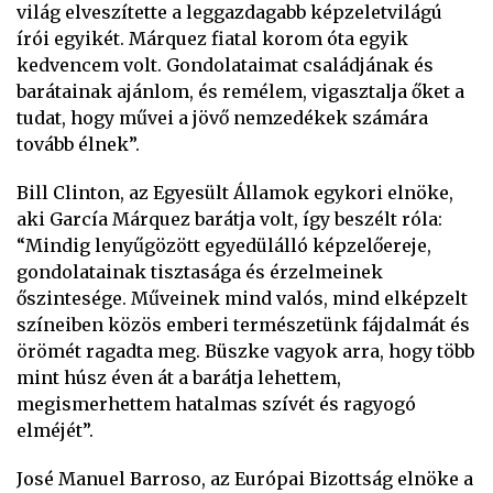
világ elveszítette a leggazdagabb képzeletvilágú
írói egyikét. Márquez fiatal korom óta egyik
kedvencem volt. Gondolataimat családjának és
barátainak ajánlom, és remélem, vigasztalja őket a
tudat, hogy művei a jövő nemzedékek számára
tovább élnek”.
Bill Clinton, az Egyesült Államok egykori elnöke,
aki García Márquez barátja volt, így beszélt róla:
“Mindig lenyűgözött egyedülálló képzelőereje,
gondolatainak tisztasága és érzelmeinek
őszintesége. Műveinek mind valós, mind elképzelt
színeiben közös emberi természetünk fájdalmát és
örömét ragadta meg. Büszke vagyok arra, hogy több
mint húsz éven át a barátja lehettem,
megismerhettem hatalmas szívét és ragyogó
elméjét”.
José Manuel Barroso, az Európai Bizottság elnöke a