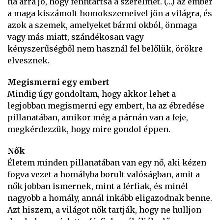
ha arra jó, hogy fenntartsa a szerelmet. (…) az ember
a maga kiszámolt homokszemeivel jön a világra, és
azok a szemek, amelyeket bármi okból, önmaga
vagy más miatt, szándékosan vagy
kényszerűségből nem használ fel belőlük, örökre
elvesznek.
Megismerni egy embert
Mindig úgy gondoltam, hogy akkor lehet a
legjobban megismerni egy embert, ha az ébredése
pillanatában, amikor még a párnán van a feje,
megkérdezzük, hogy mire gondol éppen.
Nők
Életem minden pillanatában van egy nő, aki kézen
fogva vezet a homályba borult valóságban, amit a
nők jobban ismernek, mint a férfiak, és minél
nagyobb a homály, annál inkább eligazodnak benne.
Azt hiszem, a világot nők tartják, hogy ne hulljon