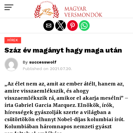
Exit mobile version
HÍREK
Száz év magányt hagy maga után
By
successwolf
Published on
2021.07.20.
„Az élet nem az, amit az ember átélt, hanem az,
amire visszaemlékszik, és ahogy
visszaemlékszik rá, amikor el akarja mesélni” –
írta Gabriel Garcia Marquez. Elnökök, írók,
hírességek gyászolják szerte a világban a
csütörtökön elhunyt Nobel-díjas kolumbiai írót.
Kolumbiában háromnapos nemzeti gyászt