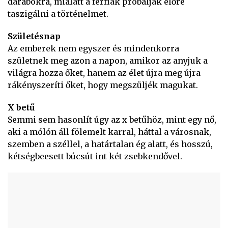
darabokra, mialatt a férfiak próbálják előre
taszigálni a történelmet.
Születésnap
Az emberek nem egyszer és mindenkorra
születnek meg azon a napon, amikor az anyjuk a
világra hozza őket, hanem az élet újra meg újra
rákényszeríti őket, hogy megszüljék magukat.
X betű
Semmi sem hasonlít úgy az x betűhöz, mint egy nő,
aki a mólón áll fölemelt karral, háttal a városnak,
szemben a széllel, a határtalan ég alatt, és hosszú,
kétségbeesett búcsút int két zsebkendővel.