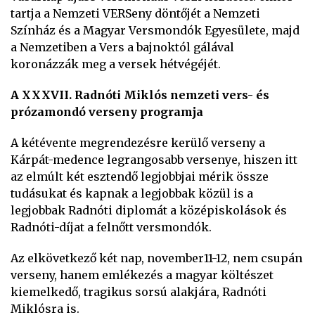
tartja a Nemzeti VERSeny döntőjét a Nemzeti
Színház és a Magyar Versmondók Egyesülete, majd
a Nemzetiben a Vers a bajnoktól gálával
koronázzák meg a versek hétvégéjét.
A XXXVII. Radnóti Miklós nemzeti vers- és
prózamondó verseny programja
A kétévente megrendezésre kerülő verseny a
Kárpát-medence legrangosabb versenye, hiszen itt
az elmúlt két esztendő legjobbjai mérik össze
tudásukat és kapnak a legjobbak közül is a
legjobbak Radnóti diplomát a középiskolások és
Radnóti-díjat a felnőtt versmondók.
Az elkövetkező két nap, november11-12, nem csupán
verseny, hanem emlékezés a magyar költészet
kiemelkedő, tragikus sorsú alakjára, Radnóti
Miklósra is.