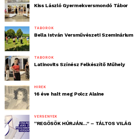
Kiss László Gyermekversmondó Tábor
TÁBOROK
Bella István Versművészeti Szeminárium
TÁBOROK
Latinovits Színész Felkészítő Műhely
HÍREK
16 éve halt meg Polcz Alaine
VERSENYEK
“REGÖSÖK HÚRJÁN…” – TÁLTOS VILÁG