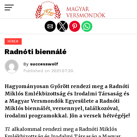
Exit mobile version
HÍREK
Radnóti biennálé
By
successwolf
Published on
2021.07.20.
Hagyományosan Győrött rendezi meg a Radnóti
Miklós Emlékbizottság és Irodalmi Társaság és
a Magyar Versmondók Egyesülete a Radnóti
Miklós biennálét, versennyel, találkozóval,
irodalmi programokkal. Jön a versek hétvégéje!
37. alkalommal rendezi meg a Radnóti Miklós
Emlékbizottság és Irodalmi Társaság a Magyar