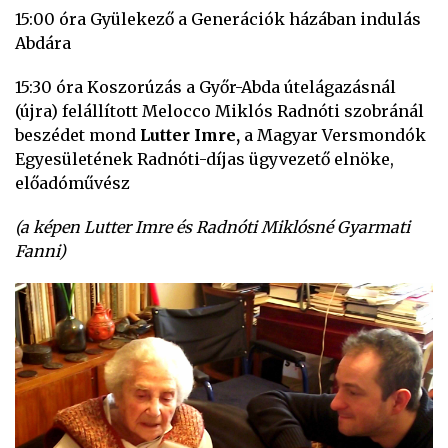
15:00 óra Gyülekező a Generációk házában indulás
Abdára
15:30 óra Koszorúzás a Győr-Abda útelágazásnál
(újra) felállított Melocco Miklós Radnóti szobránál
beszédet mond
Lutter Imre,
a Magyar Versmondók
Egyesületének Radnóti-díjas ügyvezető elnöke,
előadóművész
(a képen Lutter Imre és Radnóti Miklósné Gyarmati
Fanni)