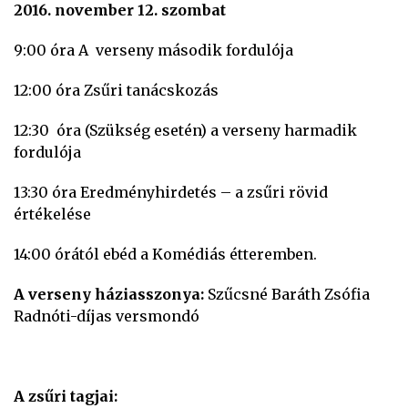
2016. november 12. szombat
9:00 óra A verseny második fordulója
12:00 óra Zsűri tanácskozás
12:30 óra (Szükség esetén) a verseny harmadik
fordulója
13:30 óra Eredményhirdetés – a zsűri rövid
értékelése
14:00 órától ebéd a Komédiás étteremben.
A verseny háziasszonya:
Szűcsné Baráth Zsófia
Radnóti-díjas versmondó
A
zsűri tagjai: