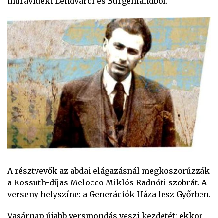
muravidéki Lendváról és Burgenlandból.
A résztvevők az abdai elágazásnál megkoszorúzzák
a Kossuth-díjas Melocco Miklós Radnóti szobrát. A
verseny helyszíne: a Generációk Háza lesz Győrben.
Vasárnap újabb versmondás veszi kezdetét: ekkor