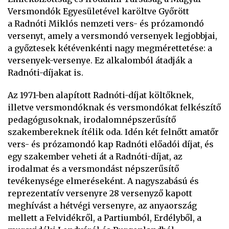
Versmondók Egyesületével karöltve Győrött
a Radnóti Miklós nemzeti vers- és prózamondó
versenyt, amely a versmondó versenyek legjobbjai,
a győztesek kétévenkénti nagy megmérettetése: a
versenyek-versenye. Ez alkalomból átadják a
Radnóti-díjakat is.
Az 1971-ben alapított Radnóti-díjat költőknek,
illetve versmondóknak és versmondókat felkészítő
pedagógusoknak, irodalomnépszerűsítő
szakembereknek ítélik oda. Idén két felnőtt amatőr
vers- és prózamondó kap Radnóti előadói díjat, és
egy szakember veheti át a Radnóti-díjat, az
irodalmat és a versmondást népszerűsítő
tevékenysége elmeréseként. A nagyszabású és
reprezentatív versenyre 28 versenyző kapott
meghívást a hétvégi versenyre, az anyaország
mellett a Felvidékről, a Partiumból, Erdélyből, a