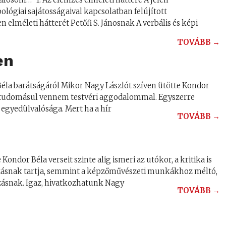
giai sajátosságaival kapcsolatban felújított
n elméleti hátterét Petőfi S. Jánosnak A verbális és képi
TOVÁBB →
en
la barátságáról Mikor Nagy Lászlót szíven ütötte Kondor
ett tudomásul vennem testvéri aggodalommal. Egyszerre
 egyedülvalósága. Mert ha a hír
TOVÁBB →
dor Béla verseit szinte alig ismeri az utókor, a kritika is
ozásnak tartja, semmint a képzőművészeti munkákhoz méltó,
zásnak. Igaz, hivatkozhatunk Nagy
TOVÁBB →