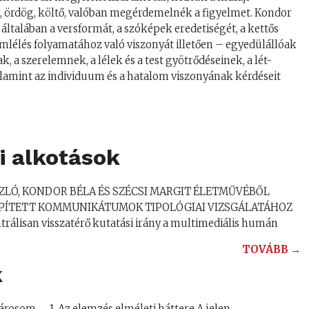
, ördög, költő, valóban megérdemelnék a figyelmet. Kondor
általában a versformát, a szóképek eredetiségét, a kettős
lélés folyamatához való viszonyát illetően – egyedülállóak
 a szerelemnek, a lélek és a test gyötrődéseinek, a lét-
alamint az individuum és a hatalom viszonyának kérdéseit
ői alkotások
SZLÓ, KONDOR BÉLA ÉS SZÉCSI MARGIT ÉLETMŰVÉBŐL
LÉPÍTETT KOMMUNIKÁTUMOK TIPOLÓGIAI VIZSGÁLATÁHOZ
ntrálisan visszatérő kutatási irány a multimediális humán
TOVÁBB →
k
árosom… 1. Az elemzés elméleti háttere A jelen