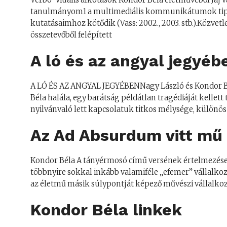
tanulmányom1 a multimediális kommunikátumok tipoló
kutatásaimhoz kötődik (Vass: 2002., 2003. stb.).Közvetle
összetevőből felépített
A ló és az angyal jegyéb
A LÓ ÉS AZ ANGYAL JEGYÉBENNagy László és Kondor Bé
Béla halála, egy barátság példátlan tragédiáját kell
nyilvánvaló lett kapcsolatuk titkos mélysége, különös
Az Ad Absurdum vitt mű
Kondor Béla A tányérmosó című versének értelmezése Kon
többnyire sokkal inkább valamiféle „efemer” vállalk
az életmű másik súlypontját képező művészi vállalko
Kondor Béla linkek