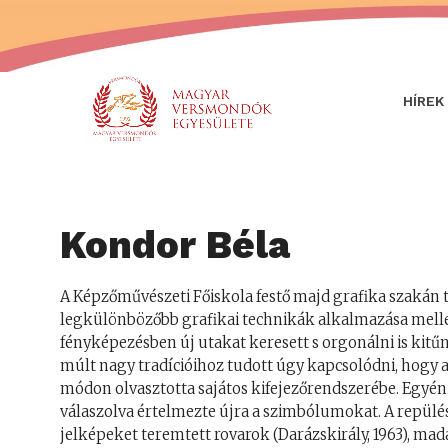
HÍREK
Kondor Béla
A Képzőművészeti Főiskola festő majd grafika szakán t
legkülönbözőbb grafikai technikák alkalmazása mellett
fényképezésben új utakat keresett s orgonálni is kitű
múlt nagy tradícióihoz tudott úgy kapcsolódni, hogy a
módon olvasztotta sajátos kifejezőrendszerébe. Egyé
válaszolva értelmezte újra a szimbólumokat. A repülé
jelképeket teremtett rovarok (Darázskirály, 1963), ma