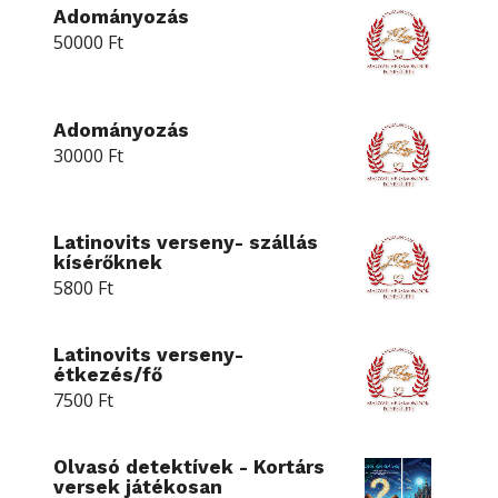
Adományozás
50000
Ft
Adományozás
30000
Ft
Latinovits verseny- szállás
kísérőknek
5800
Ft
Latinovits verseny-
étkezés/fő
7500
Ft
Olvasó detektívek - Kortárs
versek játékosan