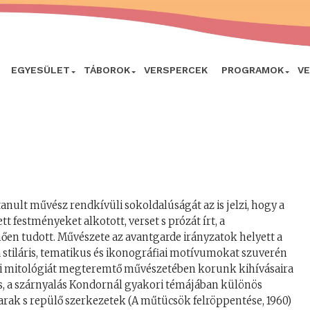
EGYESÜLET
TÁBOROK
VERSPERCEK
PROGRAMOK
V
anult művész rendkívüli sokoldalúságát az is jelzi, hogy a
 festményeket alkotott, verset s prózát írt, a
nően tudott. Művészete az avantgarde irányzatok helyett a
 stiláris, tematikus és ikonográfiai motívumokat szuverén
ni mitológiát megteremtő művészetében korunk kihívásaira
s, a szárnyalás Kondornál gyakori témájában különös
darak s repülő szerkezetek (A műtücsök felröppentése, 1960)