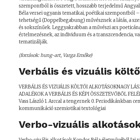
szempontból is összetett, hosszabb terjedelmű Angyal
Béla versei ugyanis tematikai, poétikai szempontból – 
tehetségű (Doppelbegabung) művésznek a látás, a szem
és sokszínűek. Leggyakrabban a művészi ars poeticának,
értelmezésnek, az individuum és a transzcendencia, v
tematizálják.
(források: hung-art, Varga Emőke)
Verbális és vizuális költ
VERBÁLIS ÉS VIZUÁLIS KÖLTŐI ALKOTÁSOKNAGY LÁ
ADALÉKOK A VERBÁLIS ÉS KÉPI ÖSSZETEVŐBŐL FE
Vass László 1. Arccal a tengernek 0. Periodikánkban ce
kommunikáció szemiotikai textológiai
Verbo-vizuális alkotáso
Verbo-viuális alkotások Kondor Béla életművéből Jaj v