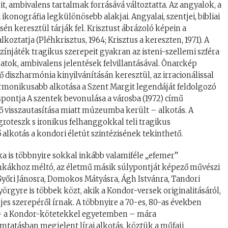
t, ambivalens tartalmak forrásává változtatta. Az angyalok, a
ikonográfia legkülönösebb alakjai. Angyalai, szentjei, bibliai
én keresztül tárják fel. Krisztust ábrázoló képein a
oztatja (Pléhkrisztus, 1964; Krisztus a kereszten, 1971). A
színjáték tragikus szerepeit gyakran az isteni-szellemi szféra
atok, ambivalens jelentések felvillantásával. Önarckép
 diszharmónia kinyilvánításán keresztül, az irracionálissal
rmonikusabb alkotása a Szent Margit legendáját feldolgozó
spontja A szentek bevonulása a városba (1972) című
ő visszautasítása miatt múzeumba került – alkotás. A
groteszk s ironikus felhanggokkal teli tragikus
alkotás a kondori életút szintézisének tekinthető.
tika is többnyire sokkal inkább valamiféle „efemer”
nkákhoz méltó, az életmű másik súlypontját képező művészi
Győri Jánosra, Domokos Mátyásra, Ágh Istvánra, Tandori
rgyre is többek közt, akik a Kondor-versek originalitásáról,
es szerepéről írnak. A többnyire a 70-es, 80-as években
 – a Kondor-kötetekkel egyetemben – mára
omtatásban megjelent lírai alkotás, köztük a műfaji