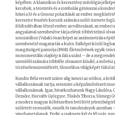
képében. A klasszikus és keresztény mitológia jelképei
kerubok, a teremtés és a rombolás géniuszai a kondori 
hősei a Jó és a Gonosz polaritását az ember megkísértés
keresztre feszítés korunk számára szóló üzenete foglalk
földi szférában létező ember arcváltozásait, az emberi 
angyalaival szembesítve tárja elénk többértelmű olvas
sorozatához (Valaki önarcképe) az aszimmetriára épülő
szembenéző magatartás a kulcs. Falképei közül legha
margitszigeti pannója (1968). Életművének egyik csúc
monumentális olajkép is falra szánt – de a megrendel
szemlélő számára többféle olvasatot kínáló, a művész 
történelemszemléletét, filozofikus világképét tükröző 
Kondor Béla verseit szinte alig ismeri az utókor, a kri
vállalkozásnak tartja, semmint a képzőművészeti mu
vállalkozásnak. Igaz, hivatkozhatunk Nagy Lászlóra, 
Dezsőre, Horváth Györgyre, Tüskés Tiborra, Sümegi Gyö
a modern magyar költészetben betöltött jelentőségtelj
született recenziók, esszék és tanulmányok azonban
visszhangtalanok. Pedig a csaknem két és fél száz, ny