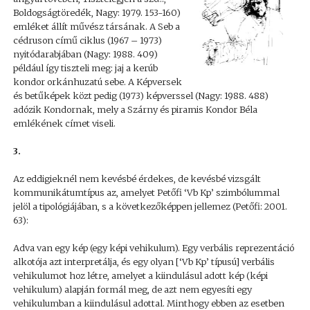
Boldogságtöredék, Nagy: 1979. 153-160)
emléket állít művész társának. A Seb a
cédruson című ciklus (1967 – 1973)
nyitódarabjában (Nagy: 1988. 409)
például így tiszteli meg: jaj a kerúb
kondor orkánhuzatú sebe. A Képversek
és betűképek közt pedig (1973) képverssel (Nagy: 1988. 488)
adózik Kondornak, mely a Szárny és piramis Kondor Béla
emlékének címet viseli.
3.
Az eddigieknél nem kevésbé érdekes, de kevésbé vizsgált
kommunikátumtípus az, amelyet Petőfi ‘Vb Kp’ szimbólummal
jelöl a tipológiájában, s a következőképpen jellemez (Petőfi: 2001.
63):
Adva van egy kép (egy képi vehikulum). Egy verbális reprezentáció
alkotója azt interpretálja, és egy olyan [‘Vb Kp’ típusú] verbális
vehikulumot hoz létre, amelyet a kiindulásul adott kép (képi
vehikulum) alapján formál meg, de azt nem egyesíti egy
vehikulumban a kiindulásul adottal. Minthogy ebben az esetben