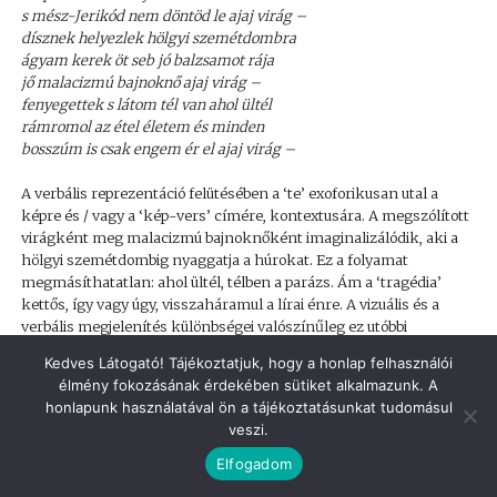
s mész-Jerikód nem döntöd le ajaj virág –
dísznek helyezlek hölgyi szemétdombra
ágyam kerek öt seb jó balzsamot rája
jő malacizmú bajnoknő ajaj virág –
fenyegettek s látom tél van ahol ültél
rámromol az étel életem és minden
bosszúm is csak engem ér el ajaj virág –
A verbális reprezentáció felütésében a ‘te’ exoforikusan utal a
képre és / vagy a ‘kép-vers’ címére, kontextusára. A megszólított
virágként meg malacizmú bajnoknőként imaginalizálódik, aki a
hölgyi szemétdombig nyaggatja a húrokat. Ez a folyamat
megmásíthatatlan: ahol ültél, télben a parázs. Ám a ‘tragédia’
kettős, így vagy úgy, visszaháramul a lírai énre. A vizuális és a
verbális megjelenítés különbségei valószínűleg ez utóbbi
mozzanatból származnak. A költemény, azt hiszem, nyitva áll a
Kedves Látogató! Tájékoztatjuk, hogy a honlap felhasználói
képtől független (hozzárendelő) befogadás számára.
élmény fokozásának érdekében sütiket alkalmazunk. A
honlapunk használatával ön a tájékoztatásunkat tudomásul
3.6. A 15. ábrán látható Fiatal menyasszony (Öreg udvarló) című
veszi.
Kondor-festmény hangulatára a humor, a derű és játékosság
jellemző. Bal oldalon a lég-fogú, öreg udvarló: rút, ellenszenves,
Elfogadom
egyúttal komikus. Vörös-fehérben habzó pápaszem, mész