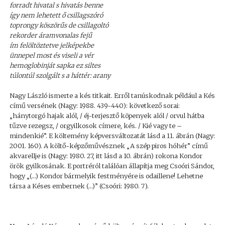
forradt hivatal s hivatás benne
így nem lehetett ő csillagszóró
toprongy köszörűs de csillagoltó
rekorder áramvonalas fejű
ím felöltöztetve jelképekbe
ünnepel most és viseli a vér
hemoglobinját sapka ez siltes
túlontúl szolgált s a háttér: arany
Nagy László ismerte a kés titkait. Erről tanúskodnak például a Kés
című versének (Nagy: 1988. 439-440): következő sorai:
„hánytorgó hajak alól, / éj-terjesztő köpenyek alól / orvul hátba
tűzve rezegsz, / orgyilkosok címere, kés. / Kié vagy te –
mindenkié”. E költemény képversváltozatát lásd a 11. ábrán (Nagy:
2001. 160). A költő-képzőművésznek „A szép piros hóhér” című
akvarellje is (Nagy: 1980. 27, itt lásd a 10. ábrán) rokona Kondor
örök gyilkosának. E portréról találóan állapítja meg Csoóri Sándor,
hogy „(…) Kondor bármelyik festményére is odaillene! Lehetne
társa a Késes embernek (…)” (Csoóri: 1980. 7).