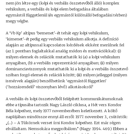
nem jön létre egy (képi és verbális összetevőből álló) komplex
vehikulum, a verbális és képi elem befogadása általában
egymástól függetlenül (és egymástól különálló befogadási térben)
megy végbe.
A ‘Vb Kp’ altípus ‘bemenet’-ét tehát egy képi vehikulum,
‘kimenet’-ét pedig egy verbális vehikulum alkotja. A definíció
alapján az altípussal kapcsolatos kérdések ekként merülnek fel
(az 1. pontban foglaltakkal analóg módon és motivációkkal): (i)
milyen elemek és relációk mutathatók ki (a) a képi vehikulum
anyagában, (b) a verbális reprezentáció anyagában; (ii) milyen
dominanciaviszonyok mutathatók ki a képi és a verbális összetevő
szóban forgó elemei és relációi között; (iii) milyen jelleggel (milyen
ismérvek alapján) beszélhetünk ‘egymástól független’
(‘hozzárendelő’ viszonyban lévő) alkotásokról?
A verbális és képi összetevőből felépített kommunikátumoknak
ebbe a típusába tartozik Nagy László ciklusa, a Hét vers Kondor
Béla képeihez, mely 1977 novemberében keletkezett. A költő
naplójában mindössze ennyi áll erről: 1977. november 3., csütörtök:
„(…) – A Tükörnek verset írni Kondor képeihez. Ezt már régen
elvállaltam. Nemsokára megpróbálom.” (Nagy: 1994. 469.) Ebben a