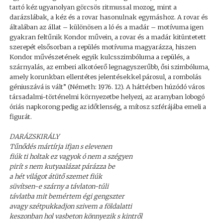
tartó kéz ugyanolyan görcsös ritmussal mozog, mint a
darázslábak, a kéz és a rovar hasonulnak egymáshoz. A rovar és
általában az állat – különösen a ló és a madár – motívuma igen
gyakran feltűnik Kondor művein, a rovar és a madár kitüntetett
szerepét elsősorban a repülés motívuma magyarázza, hiszen
Kondor művészetének egyik kulcsszimbóluma a repülés, a
szárnyalás, az emberi alkotóerő legnagyszerűbb, ősi szimbóluma,
amely korunkban ellentétes jelentésekkel párosul, a rombolás
géniuszává is vált” (Németh: 1976. 12). A háttérben húzódó város
társadalmi-történelmi környezetbe helyezi, az aranyban lobogó
óriás napkorong pedig az időtlenség, a mítosz szférájába emeli a
figurát.
DARÁZSKIRÁLY
Tűnődés mártírja ifjan s elevenen
fiúk ti holtak ez vagyok ó nem a szégyen
pirít s nem kutyaalázat párázza be
a hét világot átütő szemet fiúk
süvítsen-e szárny a távlaton-túli
távlatba mit bemértem égi gengszter
avagy szétpukkadjon szivem a földalatti
keszonban hol vasbeton könnyezik s kintről