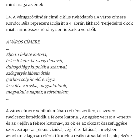
mint maga az ének.
1.4. A Vérugató tündér című ciklus nyitódarabja A város címere.
Kondor Béla reprezentációja itt a 4. ábrán látható. Terjedelmi okok
miatt mindössze néhány sort idézek a versből:
A VÁROS CÍMERE
…
Eljön a fekete katona,
óriás fekete-bársony denevér,
duhogó lágy kupolák a szárnyai,
szőrgatyás lábain óriás
görkorcsolyáit előrerúgva
leszáll a városba, megvakulunk,
megvakul a naptár, a történelem,
…
A város címere vehikulumában refrénszerűen, összesen
nyolcszor ismétlődik a fekete katona. „Az egész verset a »mert«
és az »eljön a fekete katona«, az ok és az okozat összefüggése
szervezi apokaliptikus vízióvá, végítélet-látássá, amelyben
azonban világosan elénk tűnnek a reális társadalmi bajok jelzései