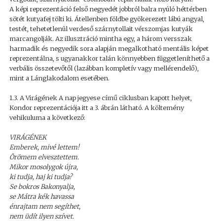
A képi reprezentáció felső negyedét jobbról balra nyúló héttérben
sötét kutyafej tölti ki. Átellenben földbe gyökerezett lábú angyal,
testét, tehetetlenül verdeső szárnytollait vérszomjas kutyák
marcangolják. Az illusztráció mintha egy, a három versszak
harmadik és negyedik sora alapján megalkotható mentális képet
reprezentálna, s ugyanakkor talán könnyebben függetleníthető a
verbális összetevőtől (lazábban kompletív vagy mellérendelő),
mint a Lánglakodalom esetében.
1.3. A Virágének A nap jegyese című ciklusban kapott helyet,
Kondor reprezentációja itt a 3. ábrán látható. A költemény
vehikuluma a következő:
VIRÁGÉNEK
Emberek, mivé lettem!
Örömem elvesztettem.
Mikor mosolygok újra,
ki tudja, haj ki tudja?
Se bokros Bakonyalja,
se Mátra kék havassa
énrajtam nem segíthet,
nem üdít ilyen szívet.