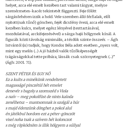
helyet, arca elé emelt kezében tart valami tárgyat, melyre
szemérmetes-kacér tekintetét függeszti. Feje fölött
sárgásfehéren izzik a hold. Vele szemben álló férfialak, elől
nyitott(nak tűnő) göncben, fejét dicsfény övezi, arca elé emelt
kezében kulcs, melyet egész lényével (testtartásával,
mozdulatával, arckifejezésével) a sárga hajú hölgynek kínál. A
figurák közti távolság minimális, a térdük szinte összeér. – Ágh
Istvántól (is) tudjuk, hogy Kondor Béla adott esetben „nyers volt,
mint egy melós (…) A jó házból valók tűrőképességét
trágárságokkal tette próbára, lássák csak szörnyetegnek (…)”
(Ágh: 2001. 71).
SZENT PÉTER ÉS EGY NŐ
Ez a kults a minékünk rendeltetett
magasságé pinczétül hét emelet
denevér s bagoly a szomszéd s Viola
a naív – meg pokolfüst de nints kaloda
zenélhetsz – mantsomnak is szolgál a húr
s majd édenzünk dönghet a pokol alul
én játékbul hordom ezt a péter-gönczöt
visel noha tsak a szívem hét kolonczot
s még röpködnöm is illik hölgyem a súllyal