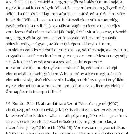
A verbális reprezentáció a tengerész (öreg halász) monológja. A
nyelvi formai kötöttségek fellazítása a versben is megfigyelhető,
például a felütés ‘csillag’ metaforája és ‘sáfrányhajú’ értelmezője
közé ékelődik a ‘hazai parton’ határozói elem stb. A monológ
egyik pólusát a realitás (a vizuális anyagban többnyire erőteljes
vonalvezetésű) elemei alakítják: hajó, fehér vitorla, szesz, rézoxid-
orr, tengergöröngy-pofa, disznó szavak, férfinyomor; másik
pólusát pedig a vágyak, az álom (a képen többnyire finom,
aprólékos vonalvezetésű) elemei: csillag, sáfrányhajú, gyönyörűm,
angyali dal, kalácsos karácsony-este, szerelem, édesen nagy súly
stb. A költemény záró sora a szexuális aktus perverz
metaforizációja, amely nyilván a háttal álló, céda nőalak képi
elemmel áll összefüggésben. A költemény a kép meghatározó
elemeit a virág kivételével verbalizálja, s néhány olyan tényállást,
nyelvi elemet is tartalmaz, amelynek nincs vizuális megfelelője.
Önmagában is interpretálható.
3.4. Kondor Béla 13. ábrán látható Szent Péter és egy nő (1967)
című, szigorúbb formavilágú képét is ellentétek szervezik. A kép
keletkezésének időszakában – állapítja meg Németh – „a színek
áttetszőbbek lettek, és ezzel erősödött az anyagtalanodás, a
vizionárius jelleg” (Németh: 1976. 18). Vörösesbarna, geometrikus
háttérben, a kép jobb oldalán, pucérnak látszó, sárga hajú nő foglal