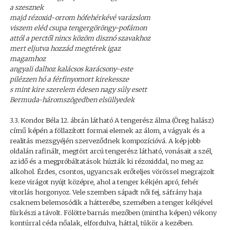
a szesznek
majd rézoxid-orrom hófehérkévé varázslom
viszem eléd csupa tengergöröngy-pofámon
attól a perctől nincs közöm disznó szavakhoz
mert eljutva hozzád megtérek igaz
magamhoz
angyali dalhoz kalácsos karácsony-este
pilézzen hó a férfinyomort kirekessze
s mint kire szerelem édesen nagy súly esett
Bermuda-háromszögedben elsüllyedek
3.3. Kondor Béla 12. ábrán látható A tengerész álma (Öreg halász)
című képén a föllazított formai elemek az álom, a vágyak és a
realitás mezsgyéjén szerveződnek kompozícióvá. A kép jobb
oldalán rafinált, megtört arcú tengerész látható, vonásait a szél,
az idő és a megpróbáltatások húzták ki rézoxiddal, no meg az
alkohol. Érdes, csontos, ugyancsak erőteljes vörössel megrajzolt
keze virágot nyújt középre, ahol a tenger kékjén apró, fehér
vitorlás horgonyoz. Vele szemben sápadt női fej, sáfrány haja
csaknem belemosódik a hátterébe, szemében a tenger kékjével
fürkészi a távolt. Fölötte barnás mezőben (mintha képen) vékony
kontúrral céda nőalak, elfordulva, háttal, tükör a kezében.