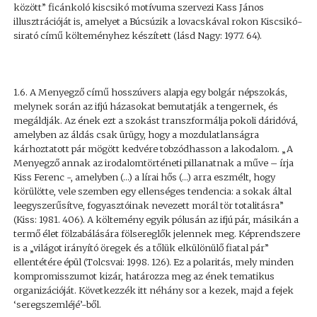
között” ficánkoló kiscsikó motívuma szervezi Kass János
illusztrációját is, amelyet a Búcsúzik a lovacskával rokon Kiscsikó-
sirató című költeményhez készített (lásd Nagy: 1977. 64).
1.6. A Menyegző című hosszúvers alapja egy bolgár népszokás,
melynek során az ifjú házasokat bemutatják a tengernek, és
megáldják. Az ének ezt a szokást transzformálja pokoli dáridóvá,
amelyben az áldás csak ürügy, hogy a mozdulatlanságra
kárhoztatott pár mögött kedvére tobzódhasson a lakodalom. „A
Menyegző annak az irodalomtörténeti pillanatnak a műve – írja
Kiss Ferenc -, amelyben (…) a lírai hős (…) arra eszmélt, hogy
körülötte, vele szemben egy ellenséges tendencia: a sokak által
leegyszerűsítve, fogyasztóinak nevezett morál tör totalitásra”
(Kiss: 1981. 406). A költemény egyik pólusán az ifjú pár, másikán a
termő élet fölzabálására fölsereglők jelennek meg. Képrendszere
is a „világot irányító öregek és a tőlük elkülönülő fiatal pár”
ellentétére épül (Tolcsvai: 1998. 126). Ez a polaritás, mely minden
kompromisszumot kizár, határozza meg az ének tematikus
organizációját. Következzék itt néhány sor a kezek, majd a fejek
‘seregszemléjé’-ből.