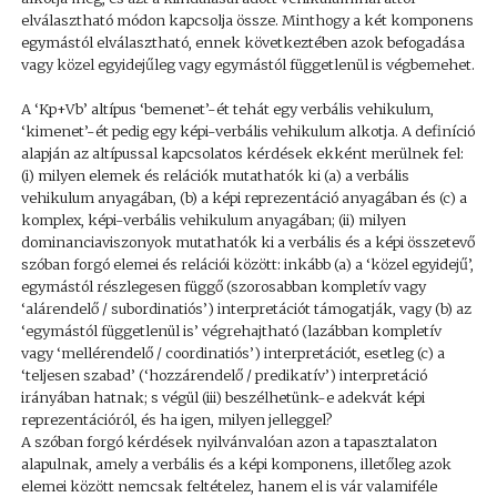
elválasztható módon kapcsolja össze. Minthogy a két komponens
egymástól elválasztható, ennek következtében azok befogadása
vagy közel egyidejűleg vagy egymástól függetlenül is végbemehet.
A ‘Kp+Vb’ altípus ‘bemenet’-ét tehát egy verbális vehikulum,
‘kimenet’-ét pedig egy képi-verbális vehikulum alkotja. A definíció
alapján az altípussal kapcsolatos kérdések ekként merülnek fel:
(i) milyen elemek és relációk mutathatók ki (a) a verbális
vehikulum anyagában, (b) a képi reprezentáció anyagában és (c) a
komplex, képi-verbális vehikulum anyagában; (ii) milyen
dominanciaviszonyok mutathatók ki a verbális és a képi összetevő
szóban forgó elemei és relációi között: inkább (a) a ‘közel egyidejű’,
egymástól részlegesen függő (szorosabban kompletív vagy
‘alárendelő / subordinatiós’) interpretációt támogatják, vagy (b) az
‘egymástól függetlenül is’ végrehajtható (lazábban kompletív
vagy ‘mellérendelő / coordinatiós’) interpretációt, esetleg (c) a
‘teljesen szabad’ (‘hozzárendelő / predikatív’) interpretáció
irányában hatnak; s végül (iii) beszélhetünk-e adekvát képi
reprezentációról, és ha igen, milyen jelleggel?
A szóban forgó kérdések nyilvánvalóan azon a tapasztalaton
alapulnak, amely a verbális és a képi komponens, illetőleg azok
elemei között nemcsak feltételez, hanem el is vár valamiféle