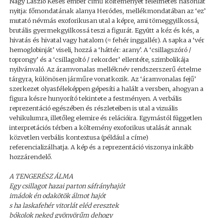
Nagy László Késes ember című költeményét félelmetes hasonlat
nyitja: főmondatának alanya Heródes, mellékmondatában az ‘ez’
mutató névmás exoforikusan utal a képre, ami tömeggyilkossá,
brutális gyermekgyilkossá teszi a figurát. Együtt a kéz és kés, a
hivatás és hivatal vagy hatalom (≈ fehér inggallér). A sapka a ‘vér
hemoglobinját’ viseli, hozzá a ‘háttér: arany’. A ‘csillagszóró /
toprongy’ és a ‘csillagoltó / rekorder’ ellentéte, szimbolikája
nyilvánvaló. Az áramvonalas melléknév rendszerszerű értelme
tárgyra, különösen járműre vonatkozik. Az ‘áramvonalas fejű’
szerkezet olyasféleképpen gépesíti a halált a versben, ahogyan a
figura késre hunyorító tekintete a festményen. A verbális
reprezentáció egészében és részleteiben is utal a vizuális
vehikulumra, illetőleg elemire és relációira. Egymástól független
interpretációs térben a költemény exoforikus utalását annak
közvetlen verbális kontextusa (például a címe)
referencializálhatja. A kép és a reprezentáció viszonya inkább
hozzárendelő.
A TENGERÉSZ ÁLMA
Egy csillagot hazai parton sáfrányhajút
imádok én odakötök álmot hajót
s ha laskafehér vitorlát eléd eresztek
bókolok neked gyönyörűm dehogy