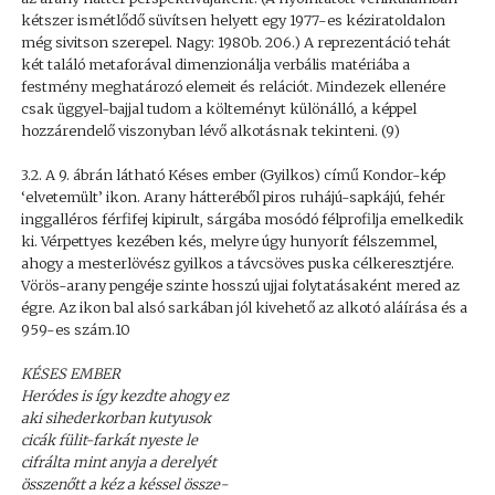
kétszer ismétlődő süvítsen helyett egy 1977-es kéziratoldalon
még sivitson szerepel. Nagy: 1980b. 206.) A reprezentáció tehát
két találó metaforával dimenzionálja verbális matériába a
festmény meghatározó elemeit és relációt. Mindezek ellenére
csak üggyel-bajjal tudom a költeményt különálló, a képpel
hozzárendelő viszonyban lévő alkotásnak tekinteni. (9)
3.2. A 9. ábrán látható Késes ember (Gyilkos) című Kondor-kép
‘elvetemült’ ikon. Arany hátteréből piros ruhájú-sapkájú, fehér
inggalléros férfifej kipirult, sárgába mosódó félprofilja emelkedik
ki. Vérpettyes kezében kés, melyre úgy hunyorít félszemmel,
ahogy a mesterlövész gyilkos a távcsöves puska célkeresztjére.
Vörös-arany pengéje szinte hosszú ujjai folytatásaként mered az
égre. Az ikon bal alsó sarkában jól kivehető az alkotó aláírása és a
959-es szám.10
KÉSES EMBER
Heródes is így kezdte ahogy ez
aki sihederkorban kutyusok
cicák fülit-farkát nyeste le
cifrálta mint anyja a derelyét
összenőtt a kéz a késsel össze-