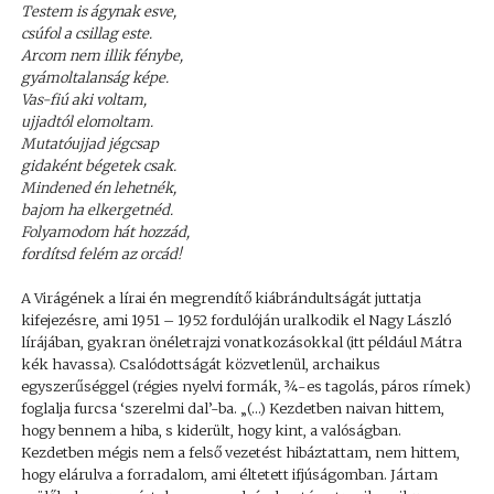
Testem is ágynak esve,
csúfol a csillag este.
Arcom nem illik fénybe,
gyámoltalanság képe.
Vas-fiú aki voltam,
ujjadtól elomoltam.
Mutatóujjad jégcsap
gidaként bégetek csak.
Mindened én lehetnék,
bajom ha elkergetnéd.
Folyamodom hát hozzád,
fordítsd felém az orcád!
A Virágének a lírai én megrendítő kiábrándultságát juttatja
kifejezésre, ami 1951 – 1952 fordulóján uralkodik el Nagy László
lírájában, gyakran önéletrajzi vonatkozásokkal (itt például Mátra
kék havassa). Csalódottságát közvetlenül, archaikus
egyszerűséggel (régies nyelvi formák, ¾-es tagolás, páros rímek)
foglalja furcsa ‘szerelmi dal’-ba. „(…) Kezdetben naivan hittem,
hogy bennem a hiba, s kiderült, hogy kint, a valóságban.
Kezdetben mégis nem a felső vezetést hibáztattam, nem hittem,
hogy elárulva a forradalom, ami éltetett ifjúságomban. Jártam