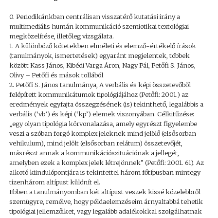
0. Periodikánkban centrálisan visszatérő kutatási irány a
multimediális humán kommunikáció szemiotikai textológiai
megközelítése, illetőleg vizsgálata.
1. A különböző kötetekben elméleti és elemző-értékelő írások
(tanulmányok, ismertetések) egyaránt megjelentek, többek
között Kass János, Kibédi Varga Áron, Nagy Pál, Petőfi S. János,
Olivy – Petőfi és mások tollából
2. Petőfi S. János tanulmánya, A verbális és képi összetevőből
felépített kommunikátumok tipológiájához (Petőfi: 2001.) az
eredmények egyfajta összegzésének (is) tekinthető, legalábbis a
verbális (‘vb’) és képi (‘kp’) elemek viszonyában. Célkitűzése:
„egy olyan tipológia körvonalazása, amely egyrészt figyelembe
veszi a szóban forgó komplex jeleknek mind jelölő (elsősorban
vehikulum), mind jelölt (elsősorban relátum) összetevőjét,
másrészt annak a kommunikációszituációnak a jellegét,
amelyben ezek a komplex jelek létrejönnek” (Petőfi: 2001. 61). Az
alkotó kiindulópontjára is tekintettel három főtípusban mintegy
tizenhárom altípust különít el.
Ebben a tanulmányomban két altípust veszek kissé közelebbről
szemügyre, remélve, hogy példaelemzéseim árnyaltabbá tehetik
tipológiai jellemzőiket, vagy legalább adalékokkal szolgálhatnak