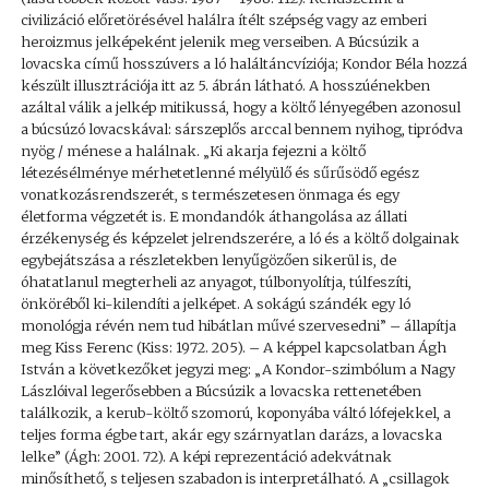
civilizáció előretörésével halálra ítélt szépség vagy az emberi
heroizmus jelképeként jelenik meg verseiben. A Búcsúzik a
lovacska című hosszúvers a ló haláltáncvíziója; Kondor Béla hozzá
készült illusztrációja itt az 5. ábrán látható. A hosszúénekben
azáltal válik a jelkép mitikussá, hogy a költő lényegében azonosul
a búcsúzó lovacskával: sárszeplős arccal bennem nyihog, tipródva
nyög / ménese a halálnak. „Ki akarja fejezni a költő
létezésélménye mérhetetlenné mélyülő és sűrűsödő egész
vonatkozásrendszerét, s természetesen önmaga és egy
életforma végzetét is. E mondandók áthangolása az állati
érzékenység és képzelet jelrendszerére, a ló és a költő dolgainak
egybejátszása a részletekben lenyűgözően sikerül is, de
óhatatlanul megterheli az anyagot, túlbonyolítja, túlfeszíti,
önköréből ki-kilendíti a jelképet. A sokágú szándék egy ló
monológja révén nem tud hibátlan művé szervesedni” – állapítja
meg Kiss Ferenc (Kiss: 1972. 205). – A képpel kapcsolatban Ágh
István a következőket jegyzi meg: „A Kondor-szimbólum a Nagy
Lászlóival legerősebben a Búcsúzik a lovacska rettenetében
találkozik, a kerub-költő szomorú, koponyába váltó lófejekkel, a
teljes forma égbe tart, akár egy szárnyatlan darázs, a lovacska
lelke” (Ágh: 2001. 72). A képi reprezentáció adekvátnak
minősíthető, s teljesen szabadon is interpretálható. A „csillagok