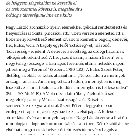
de hölgyem sárgahajúm ne keserülj el
ha tsak szemmel követsz is: megalakult s
boldog a társaságunk íme ez a kults
Nagy László archaizáló nyelvi elemekkel (például rendeltetett) és
helyesírással (kults, pinczétül stb.) ülteti versbe a jelenetet. Itt a
költemény következő elemeit kívánom kiemelni: bagoly, denevér,
hét, kulcs, Viola. A bagoly egyfelől ‘sötétség’-et, másfelől
‘bölcsesség’-et jelent. A denevér a sötétség, az ördögi hatalmak
jelképének tekinthető. A hét „szent szám, a három (Isten) és a
négy (világ) összege: a hatnapos teremtés után a hetedik napon
pihent meg a Teremtő” (Seibert: 1980. 282). A kulcs Szent Péter,
illetőleg az oldás és kötés attribútuma: „Neked adom a mennyek
országa kulcsait. Amit megkötsz a földön, a mennyben is meg
lesz kötve, s amit feloldasz a földön, a mennyben is fel lesz oldva”
(Biblia 5.0, Mt 16,19). A Viola név a latin ‘ibolya’ jelentésű szó
megfelelője, amely Mária alázatosságára és Krisztus
szenvedéseire egyaránt utal. Szent Péter a leggyakrabban
emlegetett apostol, az ősegyház feje, az első pápa. A kulcsok
birtoklása révén a mennyek kapuőre. Nagy László verse a lírai én
monológja dialogikus kommunikációs keretben. Két részből áll. Az
első hat sor groteszk helyzetértelmezés (denevér s bagoly a