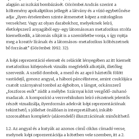
alapján az iszkázi bombázásét. Görömbei András szerint a
költemény apokaliptikus jellegét a látvány és a vízió egybetűnése
adja: „ilyen értelemben szinte átmenetet képez a mitologikus
versekhez. Vagy az olyan darabokhoz, melyeknek leíró,
életképszerű anyagából egy-egy látomásosan metaforikus strófa
kiemelkedik, a látomás síkját is a szemléletbe vonja, s így nyitja
meg a kreatív lírának és a látomásos-metaforikus költészetnek
bő forrásait” (Görömbei: 1992. 32).
A képi reprezentáció elemeit és relációit lényegében az itt kiemelt
metaforikus kifejezések vizuális megfelelői alkotják, illetőleg
szervezik. A szelíd dombok, a mező és az apró háztetők fölött
vastüdejű, gonosz angyal, a háború páncélistene, amint csuklójára
csatolt szárnyaival tombol az égbolton, s lángot, orkánszerű
„foszforos esőt” zúdít a mélybe. Szárnyai közt vergődő-zuhanó
madarak. A kompozíció a versvehikulum leíró részeinek jelentős
részét vizualizálja, ilyenformán adekvát képi reprezentációnak
tekinthető, s jóllehet önállóan is interpretálható, inkább
szorosabban kompletív (alárendelő) illusztrációnak minősíthető.
1.2. Az angyal és a kutyák az azonos című ciklus címadó verse,
melynek képi reprezentációja a kötetben vele szemben, itt a 2.