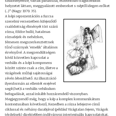
szülőhelyemre, vártak panasszal, észbontóan tragikomikus
helyzetet láttam, meggyalázott embereket s néptől idegen erőket
(…)” (Nagy: 1979. 35).
A képi reprezentáción a furcsa
szerelmi versezetben kifejeződő
csalódottság élményét tört szárú
rózsa, földre hulló, hatalmas
rózsafejek és nehézkes,
fémesen megszerkesztettnek
tűnő szárnyak ’emelik’ általános
érvényűvé. A megrendültségen
kívül közvetlen kapcsolat a
verbális és a képi komponens
között szinte csak a cím, illetve a
virágének műfaji sajátosságai
révén létesíthető. Az illusztráció
ilyenformán az ellentét erejével
segít(het)i a verbális vehikulum
befogadását, azzal inkább hozzárendelő viszonyban.
Megjegyzendő még, hogy a kép a komplex kommunikátum
kontextusában következő, Kezedben a rózsa lefejezve című
ciklussal és néhány darabjával (például Virágtalan fejem, Virágok
térdelnek) direktebben indítványoz intertextuális kapcsolatokat,