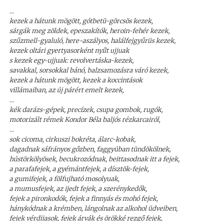
…
kezek a hátunk mögött, gótbetü-görcsös kezek,
sárgák meg zöldek, epeszakítók, heroin-fehér kezek,
szűzmell-gyaluló, here-aszályos, halálfejgyűrüs kezek,
kezek oltári gyertyasorként nyílt ujjuak
s kezek egy-ujjuak: revolvertáska-kezek,
savakkal, sorsokkal bánó, balzsamozásra váró kezek,
kezek a hátunk mögött, kezek a koccintások
villámaiban, az új párért emelt kezek,
…
kék darázs-gépek, precízek, csupa gombok, rugók,
motorizált rémek Kondor Béla baljós rézkarcairól,
…
sok cicoma, cirkuszi bokréta, álarc-kobak,
dagadnak sáfrányos gőzben, faggyúban tündökölnek,
hústörkölyösek, becukrozódnak, beittasodnak itt a fejek,
a parafafejek, a gyémántfejek, a dísztök-fejek,
a gumifejek, a fölfujható mosolyuak,
a mumusfejek, az ijedt fejek, a szerénykedők,
fejek a pironkodók, fejek a finnyás és mohó fejek,
hánykódnak a krémben, lángolnak az alkohol üdveiben,
fejek vérdijasok, fejek árvák és örökké rezgő fejek,