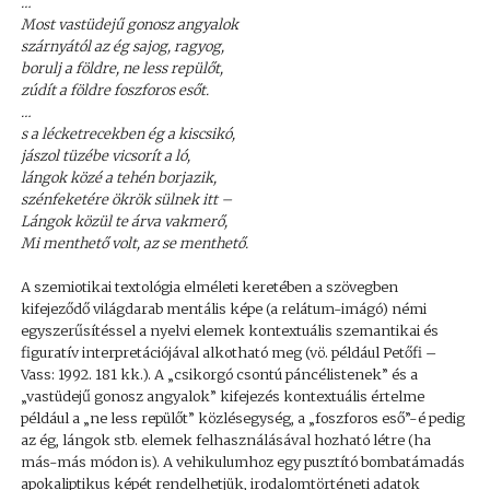
…
Most vastüdejű gonosz angyalok
szárnyától az ég sajog, ragyog,
borulj a földre, ne less repülőt,
zúdít a földre foszforos esőt.
…
s a lécketrecekben ég a kiscsikó,
jászol tüzébe vicsorít a ló,
lángok közé a tehén borjazik,
szénfeketére ökrök sülnek itt –
Lángok közül te árva vakmerő,
Mi menthető volt, az se menthető.
A szemiotikai textológia elméleti keretében a szövegben
kifejeződő világdarab mentális képe (a relátum-imágó) némi
egyszerűsítéssel a nyelvi elemek kontextuális szemantikai és
figuratív interpretációjával alkotható meg (vö. például Petőfi –
Vass: 1992. 181 kk.). A „csikorgó csontú páncélistenek” és a
„vastüdejű gonosz angyalok” kifejezés kontextuális értelme
például a „ne less repülőt” közlésegység, a „foszforos eső”-é pedig
az ég, lángok stb. elemek felhasználásával hozható létre (ha
más-más módon is). A vehikulumhoz egy pusztító bombatámadás
apokaliptikus képét rendelhetjük, irodalomtörténeti adatok