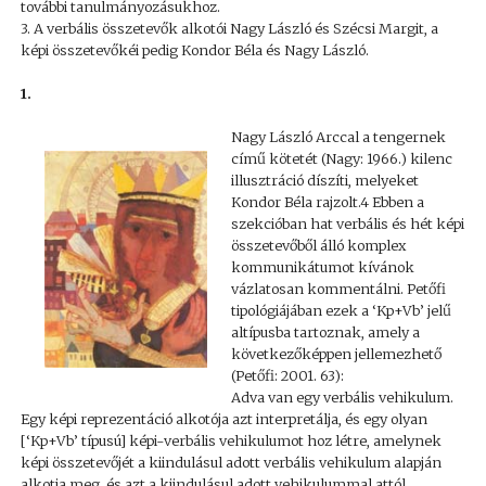
további tanulmányozásukhoz.
3. A verbális összetevők alkotói Nagy László és Szécsi Margit, a
képi összetevőkéi pedig Kondor Béla és Nagy László.
1.
Nagy László Arccal a tengernek
című kötetét (Nagy: 1966.) kilenc
illusztráció díszíti, melyeket
Kondor Béla rajzolt.4 Ebben a
szekcióban hat verbális és hét képi
összetevőből álló komplex
kommunikátumot kívánok
vázlatosan kommentálni. Petőfi
tipológiájában ezek a ‘Kp+Vb’ jelű
altípusba tartoznak, amely a
következőképpen jellemezhető
(Petőfi: 2001. 63):
Adva van egy verbális vehikulum.
Egy képi reprezentáció alkotója azt interpretálja, és egy olyan
[‘Kp+Vb’ típusú] képi-verbális vehikulumot hoz létre, amelynek
képi összetevőjét a kiindulásul adott verbális vehikulum alapján
alkotja meg, és azt a kiindulásul adott vehikulummal attól