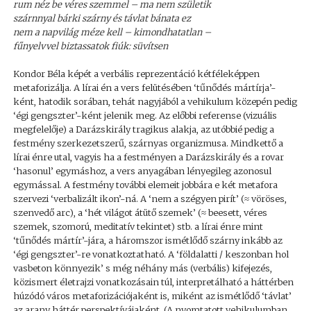
rum néz be véres szemmel – ma nem születik
szárnnyal bárki szárny és távlat bánata ez
nem a napvilág méze kell – kimondhatatlan –
fűnyelvvel biztassatok fiúk: süvítsen
Kondor Béla képét a verbális reprezentáció kétféleképpen
metaforizálja. A lírai én a vers felütésében ‘tűnődés mártírja’-
ként, hatodik sorában, tehát nagyjából a vehikulum közepén pedig
‘égi gengszter’-ként jelenik meg. Az előbbi referense (vizuális
megfelelője) a Darázskirály tragikus alakja, az utóbbié pedig a
festmény szerkezetszerű, szárnyas organizmusa. Mindkettő a
lírai énre utal, vagyis ha a festményen a Darázskirály és a rovar
‘hasonul’ egymáshoz, a vers anyagában lényegileg azonosul
egymással. A festmény további elemeit jobbára e két metafora
szervezi ‘verbalizált ikon’-ná. A ‘nem a szégyen pirít’ (≈ vöröses,
szenvedő arc), a ‘hét világot átütő szemek’ (≈ beesett, véres
szemek, szomorú, meditatív tekintet) stb. a lírai énre mint
‘tűnődés mártír’-jára, a háromszor ismétlődő szárny inkább az
‘égi gengszter’-re vonatkoztatható. A ‘földalatti / keszonban hol
vasbeton könnyezik’ s még néhány más (verbális) kifejezés,
közismert életrajzi vonatkozásain túl, interpretálható a háttérben
húzódó város metaforizációjaként is, miként az ismétlődő ‘távlat’
az arany háttér perspektívájaként. (A nyomtatott vehikulumban