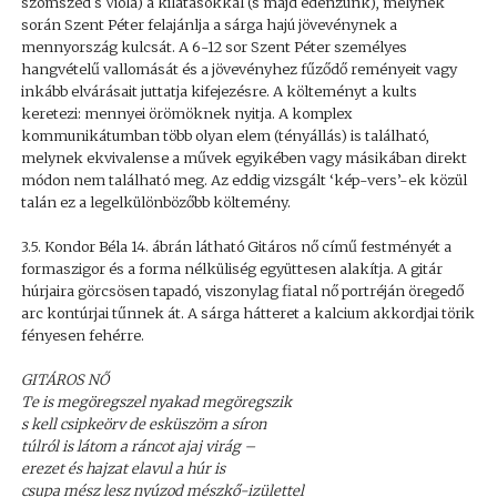
szomszéd s Viola) a kilátásokkal (s majd édenzünk), melynek
során Szent Péter felajánlja a sárga hajú jövevénynek a
mennyország kulcsát. A 6-12 sor Szent Péter személyes
hangvételű vallomását és a jövevényhez fűződő reményeit vagy
inkább elvárásait juttatja kifejezésre. A költeményt a kults
keretezi: mennyei örömöknek nyitja. A komplex
kommunikátumban több olyan elem (tényállás) is található,
melynek ekvivalense a művek egyikében vagy másikában direkt
módon nem található meg. Az eddig vizsgált ‘kép-vers’-ek közül
talán ez a legelkülönbözőbb költemény.
3.5. Kondor Béla 14. ábrán látható Gitáros nő című festményét a
formaszigor és a forma nélküliség együttesen alakítja. A gitár
húrjaira görcsösen tapadó, viszonylag fiatal nő portréján öregedő
arc kontúrjai tűnnek át. A sárga hátteret a kalcium akkordjai törik
fényesen fehérre.
GITÁROS NŐ
Te is megöregszel nyakad megöregszik
s kell csipkeörv de esküszöm a síron
túlról is látom a ráncot ajaj virág –
erezet és hajzat elavul a húr is
csupa mész lesz nyúzod mészkő-izülettel