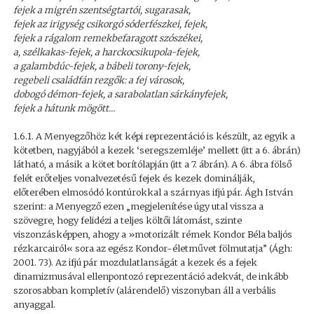
fejek a migrén szentségtartói, sugarasak,
fejek az irigység csikorgó sóderfészkei, fejek,
fejek a rágalom remekbefaragott szószékei,
a, szélkakas-fejek, a harckocsikupola-fejek,
a galambdúc-fejek, a bábeli torony-fejek,
regebeli családfán rezgők: a fej városok,
dobogó démon-fejek, a sarabolatlan sárkányfejek,
fejek a hátunk mögött…
1.6.1. A Menyegzőhöz két képi reprezentáció is készült, az egyik a
kötetben, nagyjából a kezek ‘seregszemléje’ mellett (itt a 6. ábrán)
látható, a másik a kötet borítólapján (itt a 7. ábrán). A 6. ábra fölső
felét erőteljes vonalvezetésű fejek és kezek dominálják,
előterében elmosódó kontúrokkal a szárnyas ifjú pár. Ágh István
szerint: a Menyegző ezen „megjelenítése úgy utal vissza a
szövegre, hogy felidézi a teljes költői látomást, szinte
viszonzásképpen, ahogy a »motorizált rémek Kondor Béla baljós
rézkarcairól« sora az egész Kondor-életművet fölmutatja” (Ágh:
2001. 73). Az ifjú pár mozdulatlanságát a kezek és a fejek
dinamizmusával ellenpontozó reprezentáció adekvát, de inkább
szorosabban kompletív (alárendelő) viszonyban áll a verbális
anyaggal.