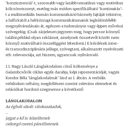
‘konzisztenciá’-t, szorosabb vagy lazább tematikus vagy motivikus
kölcsönviszonyt, esetleg más módon specifikálható ‘kontinuitás’-
t a multimediális humán kommunikáció bármely fajtáját tekintve,
a falfirkától a hétköznapi kommunikátumaink legkülönfélébb
megnyilvánulásain át, egészen a tudományos vagy éppen művészi
szövegekig. (Csak zárjelesen jegyzem meg, hogy persze könnyű
találni például olyan reklámot, amelynek összetevői között nem
könnyű motiválható összefüggést létesíteni.) E kérdések inter-
és transzdiszciplináris jellege, szövegtani, alkalmazott nyelvészeti
stb. relevanciája, azt hiszem, ugyancsak nyilvánvaló.
1.1. Nagy László Lánglakodalom című költeménye a
Galambcsőrök ciklus egyik darabja, képi reprezentációját, vagyis
Kondor Béla ‘lánglakodalmát’ lásd az 1. ábrán. A verbális
vehikulum néhány, megítélésem szerint releváns elemeket és
relációkat hordozó szegmense a következő:
LÁNGLAKODALOM
Az égbolt sikolt: rátokszakadok,
…
jajgat a kő is: közelítenek
csikorgó csontú páncélistenek.