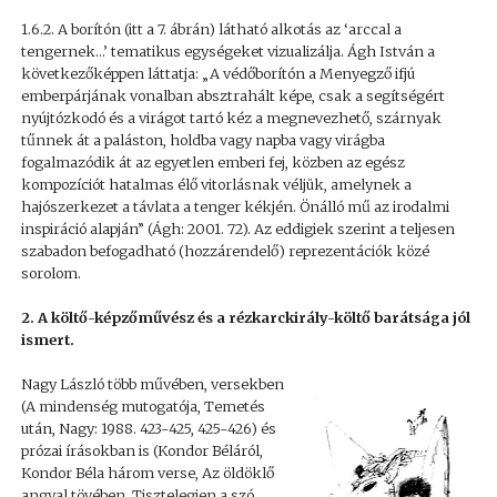
1.6.2. A borítón (itt a 7. ábrán) látható alkotás az ‘arccal a
tengernek…’ tematikus egységeket vizualizálja. Ágh István a
következőképpen láttatja: „A védőborítón a Menyegző ifjú
emberpárjának vonalban absztrahált képe, csak a segítségért
nyújtózkodó és a virágot tartó kéz a megnevezhető, szárnyak
tűnnek át a paláston, holdba vagy napba vagy virágba
fogalmazódik át az egyetlen emberi fej, közben az egész
kompozíciót hatalmas élő vitorlásnak véljük, amelynek a
hajószerkezet a távlata a tenger kékjén. Önálló mű az irodalmi
inspiráció alapján” (Ágh: 2001. 72). Az eddigiek szerint a teljesen
szabadon befogadható (hozzárendelő) reprezentációk közé
sorolom.
2. A költő-képzőművész és a rézkarckirály-költő barátsága jól
ismert.
Nagy László több művében, versekben
(A mindenség mutogatója, Temetés
után, Nagy: 1988. 423-425, 425-426) és
prózai írásokban is (Kondor Béláról,
Kondor Béla három verse, Az öldöklő
angyal tövében, Tisztelegjen a szó…,