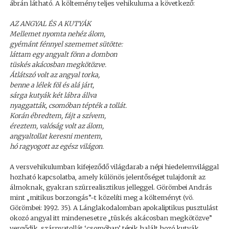
ábrán látható. A költemény teljes vehikuluma a következő:
AZ ANGYAL ÉS A KUTYÁK
Mellemet nyomta nehéz álom,
gyémánt fénnyel szememet sütötte:
láttam egy angyalt fönn a dombon
tüskés akácosban megkötözve.
Átlátszó volt az angyal torka,
benne a lélek föl és alá járt,
sárga kutyák két lábra állva
nyaggatták, csomóban tépték a tollát.
Korán ébredtem, fájt a szívem,
éreztem, valóság volt az álom,
angyaltollat keresni mentem,
hó ragyogott az egész világon.
A versvehikulumban kifejeződő világdarab a népi hiedelemvilággal
hozható kapcsolatba, amely különös jelentőséget tulajdonít az
álmoknak, gyakran szürrealisztikus jelleggel. Görömbei András
mint „mitikus borzongás”-t közelíti meg a költeményt (vö.
Görömbei: 1992. 35). A Lánglakodalomban apokaliptikus pusztulást
okozó angyal itt mindenesetre „tüskés akácosban megkötözve”
vergődik, szárnyatollát ‘csomóban’ tépik halált hozó kutyák.