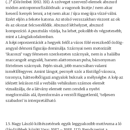
(…)” (Görömbei: 1992. 191). A szöveget szervező elemek abszurd
módon antropomorfizálódnak: a vagonok lisztje / nem akar
keserű kenyér lenni, a tej nem akar / újra meg újra vízzé válni.
Ezért eljön a fekete katona. Az utolsó versszakban viszont az ok
és az okozat felcserélődik. Abszurd léthelyzet, abszurd
kompozíció. A pusztulás víziója, ha lehet, pokolibb és végzetesebb,
mint a Lánglakodalomban.
A képi reprezentációt a hegyek felől a város fölé ereszkedő ördög-
angyal démoni figurája dominálja. Szárnyai nem motorizált
‘ikaroszi’ vagy fémesen szerkezetes szárnyak, nem is a halálba
marcangolt angyaléi, hanem alattomosan puha, bársonyosan
förtelmes szárnyak. Fején sisak, jobb mancsában valami
ismétlőfegyver. Amint lángot, pernyét szór a füstölgő városra,
toronyra, hátteréből igazi angyalok buknak a mélységbe. A kép az
idézett leíráson túl a verbális vehikulum számos elemét
vizualizálja, de a látvány elemeit nem rendeli a nyelvi
megformálás alá, ilyenformán a verstől függetlenül, ‘teljesen
szabadon’ is interpretálható.
1.5. Nagy László költészetének egyik leggyakoribb motívuma a ló
(lásd többek között Vass: 1987 – 1988. 112). Rendszerint a