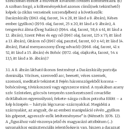
szekcióban ezeket a műveket kívánom röviden kommentálni. (6)
A szóban forgó, a költeményekkel azonos című(nek tekinthető)
képek (a ciklus verseinek sorrendjében) a következők:
Darázskirály (1963. olaj, farost, 34 x 28, itt lásd a 8. ábrán), Késes
ember (gyilkos) (1959. olaj, farost, 25 x 20, itt lásd a 9. ábrán), A
tengerész álma (Öreg halász) (1964. olaj, farost, 58,6 x 61, itt lásd a
12. ábrán), Szent Péter és egy nő (1967. olaj, farost, 125 x 75, itt lásd
a 13. ábrán), Gitáros nő (1967. olaj, pasztel, farost, 60 x 40, itt lásd 14.
ábrán), Fiatal menyasszony (Öreg udvarló) (1968. olaj, farost, 41 x
52, itt lásd a 15. ábrán) és Bohóc (1972. olaj, olajkréta, farost, 54 x
13,5, itt lásd a 16. ábrán).7
3.1. A 8. ábrán látható ikonos festményt a Darázskirály portréja
dominálja. Vöröses, szenvedő arc, beesett, véres szemek,
szomorú, meditatív tekintet.8 Fején háromszögekből korona –
bohócsüveg, töviskoszorú vagy egyszerre mind. A nyakában arany
szív. Színtelen, görcsös tenyerén szerkezetszerű rovarféle:
drótlábakon egyensúlyozó, fekete-sárga csíkos potroha fölött – a
kép közepén – hártyás légcsavar-szárnyakkal. Megidézi a
szárnyalást, az angyalt, de az emberi manipuláció révén „gyilkos
kis gépezet, agresszív erők letéteményese” is (Németh: 1976. 12).
A „figurához való viszonya jelző és magyarázó attribútum (…):
ugyanakkor egzisztenciális jelentősége is van, hiszen a darazsat