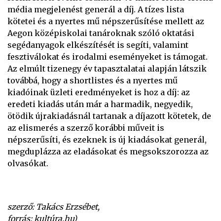
média megjelenést generál a díj. A tízes lista
kötetei és a nyertes mű népszerűsítése mellett az
Aegon középiskolai tanároknak szóló oktatási
segédanyagok elkészítését is segíti, valamint
fesztiválokat és irodalmi eseményeket is támogat.
Az elmúlt tizenegy év tapasztalatai alapján látszik
továbbá, hogy a shortlistes és a nyertes mű
kiadóinak üzleti eredményeket is hoz a díj: az
eredeti kiadás után már a harmadik, negyedik,
ötödik újrakiadásnál tartanak a díjazott kötetek, de
az elismerés a szerző korábbi műveit is
népszerűsíti, és ezeknek is új kiadásokat generál,
megduplázza az eladásokat és megsokszorozza az
olvasókat.
szerző: Takács Erzsébet,
forrás: kultúra.hu)