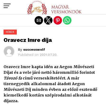
Exit mobile version
HÍREK
Oravecz Imre díja
By
successwolf
Published on
2021.07.20.
Oravecz Imre kapta idén az Aegon Művészeti
Díjat és a vele járó nettó hárommillió forintot
Távozó fa
című verseskötetéért. A már
tizenegyedik alkalommal átadott Aegon
Művészeti Díj minden évben az előző esztendő
kiemelkedő kortárs szépirodalmi alkotását
díjazza.