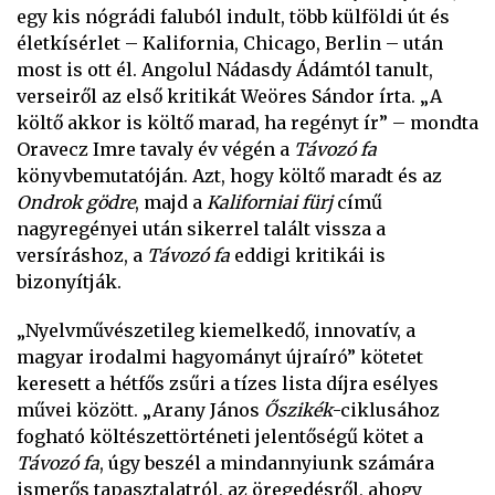
egy kis nógrádi faluból indult, több külföldi út és
életkísérlet – Kalifornia, Chicago, Berlin – után
most is ott él. Angolul Nádasdy Ádámtól tanult,
verseiről az első kritikát Weöres Sándor írta. „A
költő akkor is költő marad, ha regényt ír” – mondta
Oravecz Imre tavaly év végén a
Távozó
fa
könyvbemutatóján. Azt, hogy költő maradt és az
Ondrok gödre
, majd a
Kaliforniai
fürj
című
nagyregényei után sikerrel talált vissza a
versíráshoz, a
Távozó fa
eddigi kritikái is
bizonyítják.
„Nyelvművészetileg kiemelkedő, innovatív, a
magyar irodalmi hagyományt újraíró” kötetet
keresett a hétfős zsűri a tízes lista díjra esélyes
művei között. „Arany János
Őszikék
-ciklusához
fogható költészettörténeti jelentőségű kötet a
Távozó
fa
, úgy beszél a mindannyiunk számára
ismerős tapasztalatról, az öregedésről, ahogy