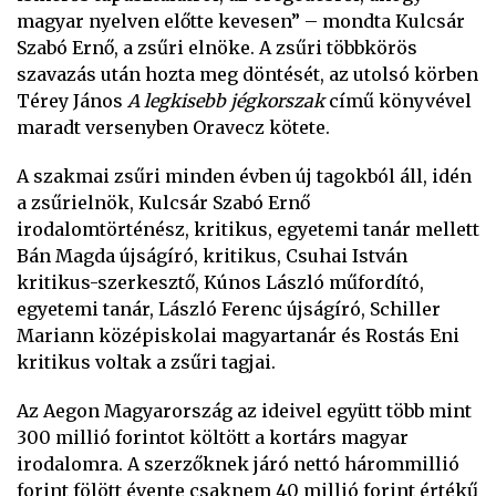
magyar nyelven előtte kevesen” – mondta Kulcsár
Szabó Ernő, a zsűri elnöke. A zsűri többkörös
szavazás után hozta meg döntését, az utolsó körben
Térey János
A legkisebb jégkorszak
című könyvével
maradt versenyben Oravecz kötete.
A szakmai zsűri minden évben új tagokból áll, idén
a zsűrielnök, Kulcsár Szabó Ernő
irodalomtörténész, kritikus, egyetemi tanár mellett
Bán Magda újságíró, kritikus, Csuhai István
kritikus-szerkesztő, Kúnos László műfordító,
egyetemi tanár, László Ferenc újságíró, Schiller
Mariann középiskolai magyartanár és Rostás Eni
kritikus voltak a zsűri tagjai.
Az Aegon Magyarország az ideivel együtt több mint
300 millió forintot költött a kortárs magyar
irodalomra. A szerzőknek járó nettó hárommillió
forint fölött évente csaknem 40 millió forint értékű