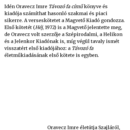
Idén Oravecz Imre
Távozó fa című
könyve és
kiadója számíthat hasonló szakmai és piaci
sikerre. A verseskötetet a Magvető Kiadó gondozza.
Első kötetét (
Héj
, 1972) is a Magvető jelentette meg,
de Oravecz volt szerzője a Szépirodalmi, a Helikon
és a Jelenkor Kiadónak is, míg végül tavaly ismét
visszatért első kiadójához: a
Távozó fa
életműkiadásának első kötete is egyben.
Oravecz Imre életútja Szajláról,