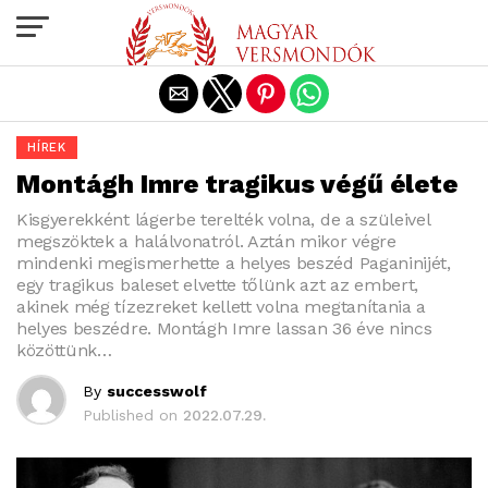
Exit mobile version
HÍREK
Montágh Imre tragikus végű élete
Kisgyerekként lágerbe terelték volna, de a szüleivel
megszöktek a halálvonatról. Aztán mikor végre
mindenki megismerhette a helyes beszéd Paganinijét,
egy tragikus baleset elvette tőlünk azt az embert,
akinek még tízezreket kellett volna megtanítania a
helyes beszédre. Montágh Imre lassan 36 éve nincs
közöttünk…
By
successwolf
Published on
2022.07.29.