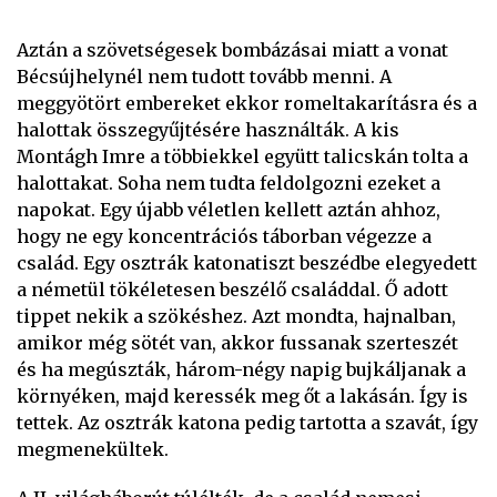
Aztán a szövetségesek bombázásai miatt a vonat
Bécsújhelynél nem tudott tovább menni. A
meggyötört embereket ekkor romeltakarításra és a
halottak összegyűjtésére használták. A kis
Montágh Imre a többiekkel együtt talicskán tolta a
halottakat. Soha nem tudta feldolgozni ezeket a
napokat. Egy újabb véletlen kellett aztán ahhoz,
hogy ne egy koncentrációs táborban végezze a
család. Egy osztrák katonatiszt beszédbe elegyedett
a németül tökéletesen beszélő családdal. Ő adott
tippet nekik a szökéshez. Azt mondta, hajnalban,
amikor még sötét van, akkor fussanak szerteszét
és ha megúszták, három-négy napig bujkáljanak a
környéken, majd keressék meg őt a lakásán. Így is
tettek. Az osztrák katona pedig tartotta a szavát, így
megmenekültek.