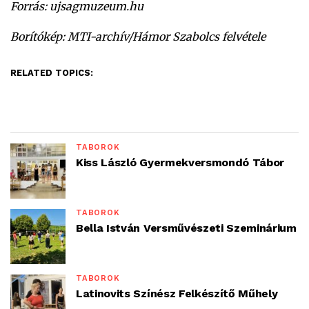
Forrás: ujsagmuzeum.hu
Borítókép: MTI-archív/Hámor Szabolcs felvétele
RELATED TOPICS:
TÁBOROK
Kiss László Gyermekversmondó Tábor
TÁBOROK
Bella István Versművészeti Szeminárium
TÁBOROK
Latinovits Színész Felkészítő Műhely