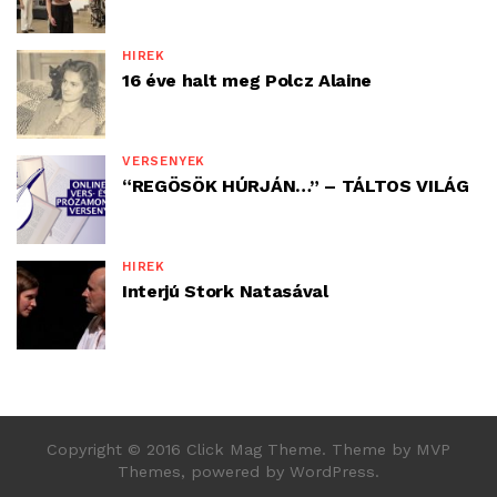
HÍREK
16 éve halt meg Polcz Alaine
VERSENYEK
“REGÖSÖK HÚRJÁN…” – TÁLTOS VILÁG
HÍREK
Interjú Stork Natasával
Copyright © 2016 Click Mag Theme. Theme by MVP
Themes, powered by WordPress.