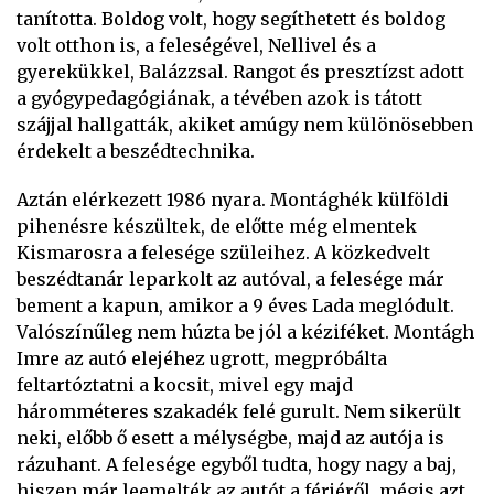
tanította. Boldog volt, hogy segíthetett és boldog
volt otthon is, a feleségével, Nellivel és a
gyerekükkel, Balázzsal. Rangot és presztízst adott
a gyógypedagógiának, a tévében azok is tátott
szájjal hallgatták, akiket amúgy nem különösebben
érdekelt a beszédtechnika.
Aztán elérkezett 1986 nyara. Montághék külföldi
pihenésre készültek, de előtte még elmentek
Kismarosra a felesége szüleihez. A közkedvelt
beszédtanár leparkolt az autóval, a felesége már
bement a kapun, amikor a 9 éves Lada meglódult.
Valószínűleg nem húzta be jól a kéziféket. Montágh
Imre az autó elejéhez ugrott, megpróbálta
feltartóztatni a kocsit, mivel egy majd
háromméteres szakadék felé gurult. Nem sikerült
neki, előbb ő esett a mélységbe, majd az autója is
rázuhant. A felesége egyből tudta, hogy nagy a baj,
hiszen már leemelték az autót a férjéről, mégis azt