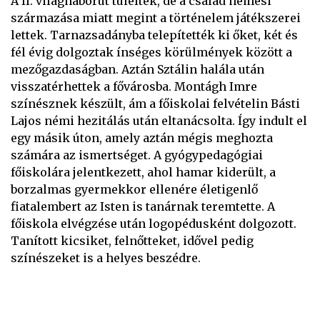
A II. világháborút túlélték, de a család nemesi
származása miatt megint a történelem játékszerei
lettek. Tarnazsadányba telepítették ki őket, két és
fél évig dolgoztak ínséges körülmények között a
mezőgazdaságban. Aztán Sztálin halála után
visszatérhettek a fővárosba. Montágh Imre
színésznek készült, ám a főiskolai felvételin Básti
Lajos némi hezitálás után eltanácsolta. Így indult el
egy másik úton, amely aztán mégis meghozta
számára az ismertséget. A gyógypedagógiai
főiskolára jelentkezett, ahol hamar kiderült, a
borzalmas gyermekkor ellenére életigenlő
fiatalembert az Isten is tanárnak teremtette. A
főiskola elvégzése után logopédusként dolgozott.
Tanított kicsiket, felnőtteket, idővel pedig
színészeket is a helyes beszédre.