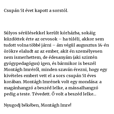
Csupán 51 évet kapott a sorstól.
Súlyos sérülésekkel került kórházba, sokáig
küzdöttek érte az orvosok – ha túléli, akkor sem
tudott volna többé járni – ám végül augusztus 14-én
örökre elaludt az az ember, akit én személyesen
nem ismerhettem, de édesanyám (aki szintén
gyógypedagógus) igen, és bármikor is beszél
Montágh Imréről, minden szaván érezni, hogy egy
kivételes embert vett el a sors csupán 51 éves
korában. Montágh Imrének volt egy mondása: a
magánhangzó a beszéd lelke, a mássalhangzó
pedig a teste. Tévedett. Ő volt a beszéd lelke…
Nyugodj békében, Montágh Imre!