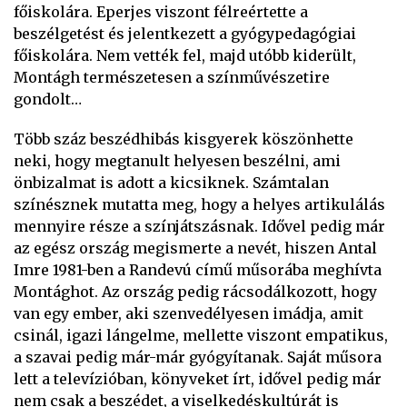
főiskolára. Eperjes viszont félreértette a
beszélgetést és jelentkezett a gyógypedagógiai
főiskolára. Nem vették fel, majd utóbb kiderült,
Montágh természetesen a színművészetire
gondolt…
Több száz beszédhibás kisgyerek köszönhette
neki, hogy megtanult helyesen beszélni, ami
önbizalmat is adott a kicsiknek. Számtalan
színésznek mutatta meg, hogy a helyes artikulálás
mennyire része a színjátszásnak. Idővel pedig már
az egész ország megismerte a nevét, hiszen Antal
Imre 1981-ben a Randevú című műsorába meghívta
Montághot. Az ország pedig rácsodálkozott, hogy
van egy ember, aki szenvedélyesen imádja, amit
csinál, igazi lángelme, mellette viszont empatikus,
a szavai pedig már-már gyógyítanak. Saját műsora
lett a televízióban, könyveket írt, idővel pedig már
nem csak a beszédet, a viselkedéskultúrát is