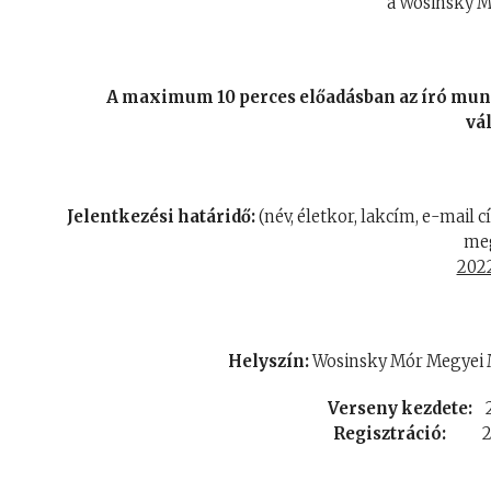
a Wosinsky 
A maximum 10 perces előadásban az író mun
vá
Jelentkezési határidő:
(név, életkor, lakcím, e-mail 
meg
2022
Helyszín:
Wosinsky Mór Megyei M
Verseny kezdete:
20
Regisztráció:
2