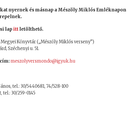
okat nyernek és másnap a Mészöly Miklós Emléknapon
repelnek.
si lap
itt
letölthető.
a Megyei Könyvtár („Mészöly Miklós verseny”)
rd, Széchenyi u. 51.
 cím:
meszolyversmondo@igyuk.hu
ános, tel.: 30/5440681, 74/528-100
, tel.: 30/259-0145