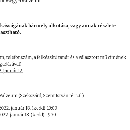
Mór Megyei Múzeum.
kásságának bármely alkotása, vagy annak részlete
lasztható.
cím, telefonszám, a felkészítő tanár és a választott mű címének
adásával)
. január 12.
úzeum (Szekszárd, Szent István tér 26.)
22. január 18. (kedd) 10:00
022. január 18. (kedd) 9:30