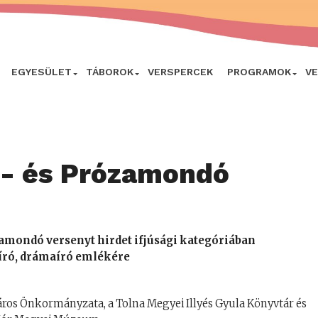
EGYESÜLET
TÁBOROK
VERSPERCEK
PROGRAMOK
V
s- és Prózamondó
amondó versenyt hirdet ifjúsági kategóriában
író, drámaíró emlékére
áros Önkormányzata, a Tolna Megyei Illyés Gyula Könyvtár és