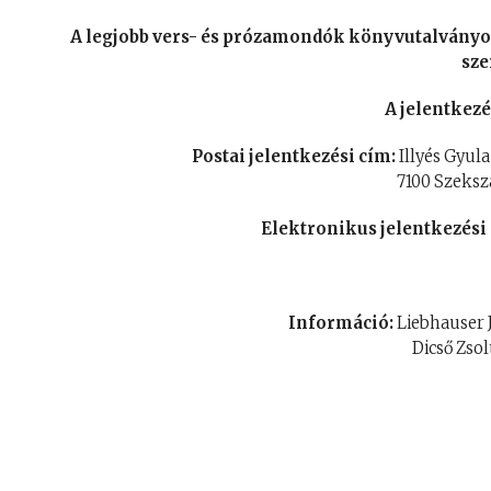
A legjobb vers- és prózamondók könyvutalvány
sze
A jelentkezé
Postai jelentkezési cím:
Illyés Gyul
7100 Szekszá
Elektronikus jelentkezési
Információ:
Liebhauser J
Dicső Zsolt