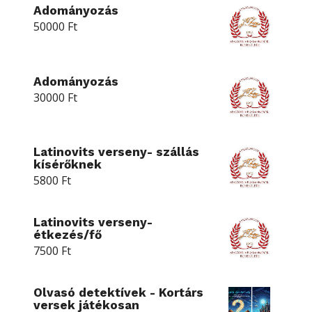
Adományozás
50000
Ft
Adományozás
30000
Ft
Latinovits verseny- szállás
kísérőknek
5800
Ft
Latinovits verseny-
étkezés/fő
7500
Ft
Olvasó detektívek - Kortárs
versek játékosan