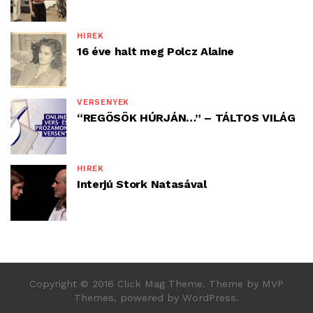
HÍREK
16 éve halt meg Polcz Alaine
VERSENYEK
“REGÖSÖK HÚRJÁN…” – TÁLTOS VILÁG
HÍREK
Interjú Stork Natasával
Copyright © 2016 Click Mag Theme. Theme by MVP
Themes, powered by WordPress.