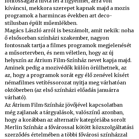
fontosságára hívta fel a figyelmet, arra volt
kíváncsi, mekkora szerepet kapnak majd a mozis
programok a harmincas években art deco-
stílusban épült műemlékben.
Magács László arról is beszámolt, amit nekik: noha
ő elsősorban színházi szakember, nagyon
fontosnak tartja a filmes programok megjelenését
a műsortervben, és nem véletlen, hogy az új
helyszín az Átrium Film-Színház nevet kapja majd.
Aminek pedig a mozivédők külön örülhetnek, az
az, hogy a programok sorát egy élő zenével kísért
némafilmes vetítéssorozat nyitja meg várhatóan
októberben (az első színházi előadás januárra
várható).
Az Átrium Film-Színház jövőjével kapcsolatban
még zajlanak a tárgyalások, valószínű azonban,
hogy a korábban az alternatív kategóriába sorolt
Merlin Színház a fővárossal kötött közszolgáltatási
szerződés értelmében a többi fővárosi színházzal