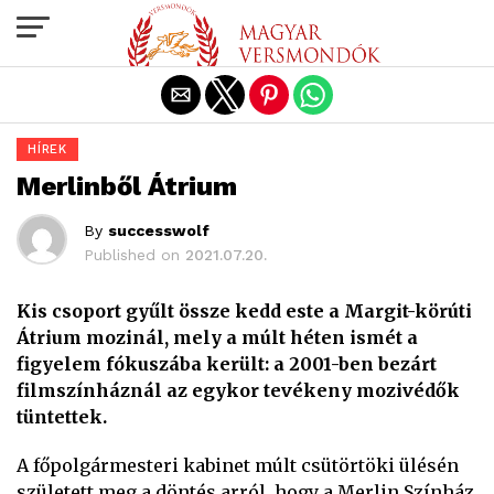
Exit mobile version
HÍREK
Merlinből Átrium
By
successwolf
Published on
2021.07.20.
Kis csoport gyűlt össze kedd este a Margit-körúti
Átrium mozinál, mely a múlt héten ismét a
figyelem fókuszába került: a 2001-ben bezárt
filmszínháznál az egykor tevékeny mozivédők
tüntettek.
A főpolgármesteri kabinet múlt csütörtöki ülésén
született meg a döntés arról, hogy a Merlin Színház