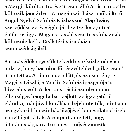
a Margit körúton tíz éve üresen álló Átrium moziba
költözik januárban. A magánszínházat működtető
Angol Nyelvű Színház Közhasznú Alapítvány
szerződése az év végén jár le a Gerlóczy utcai
épületre, így a Magács László vezette színháznak
költöznie kell a Deák téri Városháza
szomszédságából.
A mozivédők egyesülete kedd este közleményben
tudatta, hogy harminc fő részvételével „sikeresen”
tüntetett az Átrium mozi előtt, és az eseményre
Magács László, a Merlin Színház igazgatója is
hivatalos volt. A demonstráció azonban nem
ellenséges hangulatban zajlott: az igazgatótól
elárulta, már jóval korábban bejelentették, mintsem
az egykori filmszínház jövőjével kapcsolatos hírek
napvilágot láttak. A csoport amellett, hogy
általánosságban a budapesti művészmozik