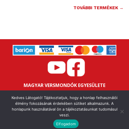
TOVÁBBI TERMÉKEK →
MAGYAR VERSMONDÓK EGYESÜLETE
Bankszámlaszám: 16200106-11646259
Kedves Látogató! Tájékoztatjuk, hogy a honlap felhasználói
Adószám: 18047352-1-43
élmény fokozásának érdekében sütiket alkalmazunk. A
honlapunk használatával ön a tájékoztatásunkat tudomásul
veszi.
IMPRESSZUM
ALAPSZABÁLY
ÁSZF
ADATVÉDELMI NYILATKOZAT
FELHASZNÁLÁSI FELTÉTELEK
Elfogadom