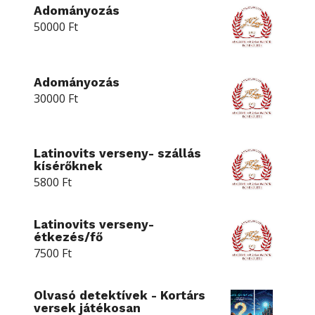
Adományozás
50000
Ft
Adományozás
30000
Ft
Latinovits verseny- szállás
kísérőknek
5800
Ft
Latinovits verseny-
étkezés/fő
7500
Ft
Olvasó detektívek - Kortárs
versek játékosan