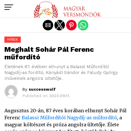
Exit mobile version
HÍREK
Meghalt Sohár Pál Ferenc
műfordító
Életének 87. évében elhunyt a Balassi Műfordítói
Nagydíj-as fordító, Kányádi Sándor és Faludy György
műveinek angolra ültetője.
By
successwolf
Published on
2023.09.11.
Augusztus 20-án, 87 éves korában elhunyt Sohár Pál
Ferenc
Balassi Műfordítói Nagydíj-as műfordító
, a
magyar költészet és próza angolra ültetője. Élete