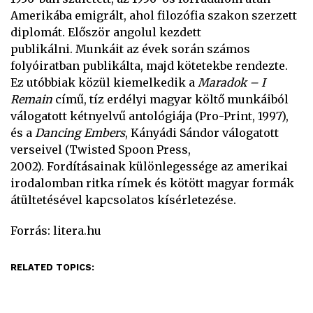
Amerikába emigrált, ahol filozófia szakon szerzett
diplomát. Először angolul kezdett
publikálni. Munkáit az évek során számos
folyóiratban publikálta, majd kötetekbe rendezte.
Ez utóbbiak közül kiemelkedik a
Maradok – I
Remain
című, tíz erdélyi magyar költő munkáiból
válogatott kétnyelvű antológiája (Pro-Print, 1997),
és a
Dancing Embers
, Kányádi Sándor válogatott
verseivel (Twisted Spoon Press,
2002). Fordításainak különlegessége az amerikai
irodalomban ritka rímek és kötött magyar formák
átültetésével kapcsolatos kísérletezése.
Forrás: litera.hu
RELATED TOPICS: