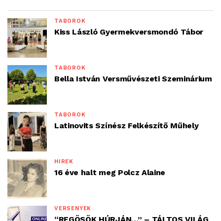
TÁBOROK
Kiss László Gyermekversmondó Tábor
TÁBOROK
Bella István Versművészeti Szeminárium
TÁBOROK
Latinovits Színész Felkészítő Műhely
HÍREK
16 éve halt meg Polcz Alaine
VERSENYEK
“REGÖSÖK HÚRJÁN…” – TÁLTOS VILÁG