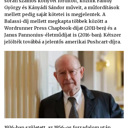
során számos könyvet fordított, köztük Faludy
György és Kányádi Sándor műveit, a műfordítások
mellett pedig saját kötetei is megjelentek. A
Balassi-díj mellett megkapta többek között a
Wordrunner Press Chapbook-díjat (2011-ben) és a
Janus Pannonius-életműdíjat is (2016-ban). Kétszer
jelölték továbbá a jelentős amerikai Pushcart-díjra.
1936-ban született, az 1956-os forradalom után