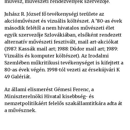
művész, művészeti rendezvények szervezője.
Juhász R. József fő tevékenységi területe az
akcióművészet és vizuális költészet. A ’80-as évek
második felétől a nem hivatalos művészeti élet
egyik szervezője Szlovákiában, elsőként rendezett
alternatív művészeti fesztivált, mail art-akciókat
(1987: Kassák mail art; 1988: Dúdor mail art; 1989:
Vizuális és komputer költészet). Az Irodalmi
Szemlében műkritikusi tevékenységet is kifejtett a
80-as évek végén. 1998-tól vezeti az érsekújvári K
49 Galériát.
Az állami elismerést Gémesi Ferenc, a
Miniszterelnöki Hivatal kisebbség- és
nemzetpolitikáért felelős szakállamtitkára adta át
a művésznek.