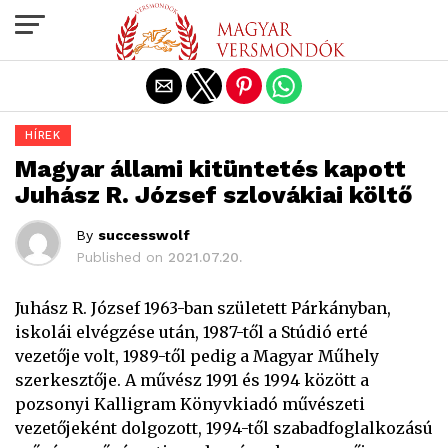
Exit mobile version
HÍREK
Magyar állami kitüntetés kapott
Juhász R. József szlovákiai költő
By
successwolf
Published on
2021.07.20.
Juhász R. József 1963-ban született Párkányban,
iskolái elvégzése után, 1987-től a Stúdió erté
vezetője volt, 1989-től pedig a Magyar Műhely
szerkesztője. A művész 1991 és 1994 között a
pozsonyi Kalligram Könyvkiadó művészeti
vezetőjeként dolgozott, 1994-től szabadfoglalkozású