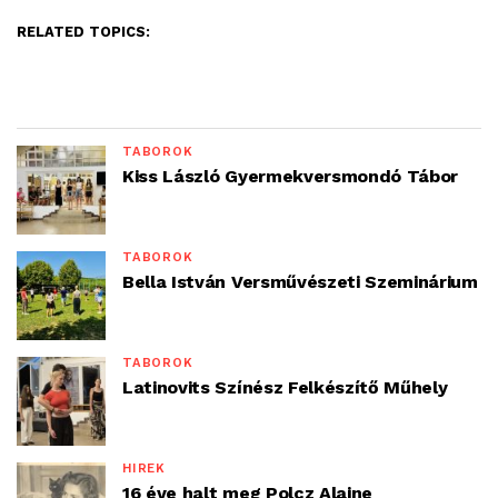
RELATED TOPICS:
TÁBOROK
Kiss László Gyermekversmondó Tábor
TÁBOROK
Bella István Versművészeti Szeminárium
TÁBOROK
Latinovits Színész Felkészítő Műhely
HÍREK
16 éve halt meg Polcz Alaine