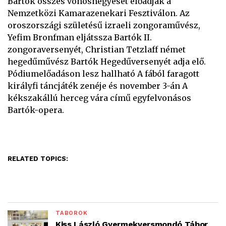
Bartók összes vonósnégyesét előadják a
Nemzetközi Kamarazenekari Fesztiválon. Az
oroszországi születésű izraeli zongoraművész,
Yefim Bronfman eljátssza Bartók II.
zongoraversenyét, Christian Tetzlaff német
hegedűművész Bartók Hegedűversenyét adja elő.
Pódiumelőadáson lesz hallható A fából faragott
királyfi táncjáték zenéje és november 3-án A
kékszakállú herceg vára című egyfelvonásos
Bartók-opera.
RELATED TOPICS:
TÁBOROK
Kiss László Gyermekversmondó Tábor