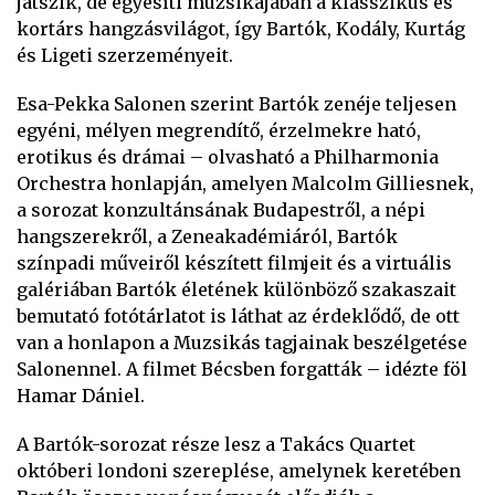
játszik, de egyesíti muzsikájában a klasszikus és
kortárs hangzásvilágot, így Bartók, Kodály, Kurtág
és Ligeti szerzeményeit.
Esa-Pekka Salonen szerint Bartók zenéje teljesen
egyéni, mélyen megrendítő, érzelmekre ható,
erotikus és drámai – olvasható a Philharmonia
Orchestra honlapján, amelyen Malcolm Gilliesnek,
a sorozat konzultánsának Budapestről, a népi
hangszerekről, a Zeneakadémiáról, Bartók
színpadi műveiről készített filmjeit és a virtuális
galériában Bartók életének különböző szakaszait
bemutató fotótárlatot is láthat az érdeklődő, de ott
van a honlapon a Muzsikás tagjainak beszélgetése
Salonennel. A filmet Bécsben forgatták – idézte föl
Hamar Dániel.
A Bartók-sorozat része lesz a Takács Quartet
októberi londoni szereplése, amelynek keretében