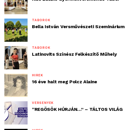
TÁBOROK
Bella István Versművészeti Szeminárium
TÁBOROK
Latinovits Színész Felkészítő Műhely
HÍREK
16 éve halt meg Polcz Alaine
VERSENYEK
“REGÖSÖK HÚRJÁN…” – TÁLTOS VILÁG