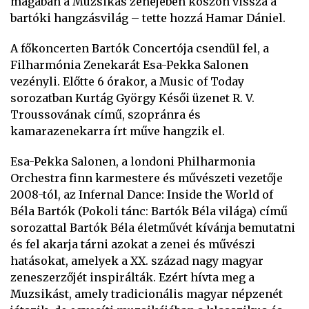
magában a Muzsikás zenéjében köszön vissza a
bartóki hangzásvilág – tette hozzá Hamar Dániel.
A főkoncerten Bartók Concertója csendül fel, a
Filharmónia Zenekarát Esa-Pekka Salonen
vezényli. Előtte 6 órakor, a Music of Today
sorozatban Kurtág György Késői üzenet R. V.
Troussovának című, szopránra és
kamarazenekarra írt műve hangzik el.
Esa-Pekka Salonen, a londoni Philharmonia
Orchestra finn karmestere és művészeti vezetője
2008-tól, az Infernal Dance: Inside the World of
Béla Bartók (Pokoli tánc: Bartók Béla világa) című
sorozattal Bartók Béla életművét kívánja bemutatni
és fel akarja tárni azokat a zenei és művészi
hatásokat, amelyek a XX. század nagy magyar
zeneszerzőjét inspirálták. Ezért hívta meg a
Muzsikást, amely tradicionális magyar népzenét