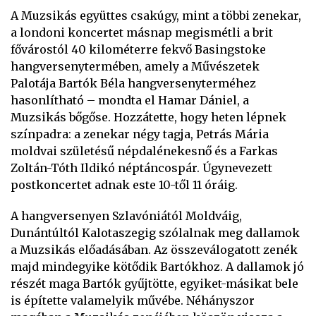
A Muzsikás együttes csakúgy, mint a többi zenekar,
a londoni koncertet másnap megismétli a brit
fővárostól 40 kilométerre fekvő Basingstoke
hangversenytermében, amely a Művészetek
Palotája Bartók Béla hangversenyterméhez
hasonlítható – mondta el Hamar Dániel, a
Muzsikás bőgőse. Hozzátette, hogy heten lépnek
színpadra: a zenekar négy tagja, Petrás Mária
moldvai születésű népdalénekesnő és a Farkas
Zoltán-Tóth Ildikó néptáncospár. Úgynevezett
postkoncertet adnak este 10-től 11 óráig.
A hangversenyen Szlavóniától Moldváig,
Dunántúltól Kalotaszegig szólalnak meg dallamok
a Muzsikás előadásában. Az összeválogatott zenék
majd mindegyike kötődik Bartókhoz. A dallamok jó
részét maga Bartók gyűjtötte, egyiket-másikat bele
is építette valamelyik művébe. Néhányszor