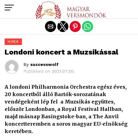
Exit mobile version
HÍREK
Londoni koncert a Muzsikással
By
successwolf
Published on
2021.07.20.
A londoni Philharmonia Orchestra egész éves,
20 koncertből álló Bartók-sorozatának
vendégeként lép fel a Muzsikás együttes,
először Londonban, a Royal Festival Hallban,
majd másnap Basingstoke-ban, a The Anvil
koncertteremben a soros magyar EU-elnökség
keretében.