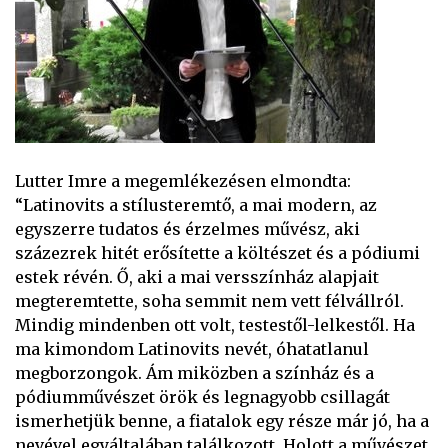
Lutter Imre a megemlékezésen elmondta:
“Latinovits a stílusteremtő, a mai modern, az
egyszerre tudatos és érzelmes művész, aki
százezrek hitét erősítette a költészet és a pódiumi
estek révén. Ő, aki a mai versszínház alapjait
megteremtette, soha semmit nem vett félvállról.
Mindig mindenben ott volt, testestől-lelkestől. Ha
ma kimondom Latinovits nevét, óhatatlanul
megborzongok. Ám miközben a színház és a
pódiumművészet örök és legnagyobb csillagát
ismerhetjük benne, a fiatalok egy része már jó, ha a
nevével egyáltalában találkozott. Holott a művészet