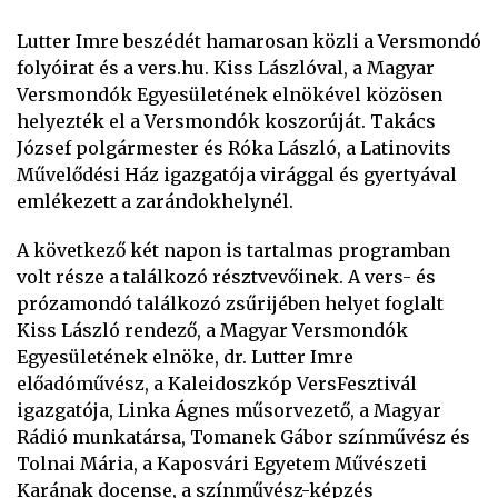
Lutter Imre beszédét hamarosan közli a Versmondó
folyóirat és a vers.hu. Kiss Lászlóval, a Magyar
Versmondók Egyesületének elnökével közösen
helyezték el a Versmondók koszorúját. Takács
József polgármester és Róka László, a Latinovits
Művelődési Ház igazgatója virággal és gyertyával
emlékezett a zarándokhelynél.
A következő két napon is tartalmas programban
volt része a találkozó résztvevőinek. A vers- és
prózamondó találkozó zsűrijében helyet foglalt
Kiss László rendező, a Magyar Versmondók
Egyesületének elnöke, dr. Lutter Imre
előadóművész, a Kaleidoszkóp VersFesztivál
igazgatója, Linka Ágnes műsorvezető, a Magyar
Rádió munkatársa, Tomanek Gábor színművész és
Tolnai Mária, a Kaposvári Egyetem Művészeti
Karának docense, a színművész-képzés