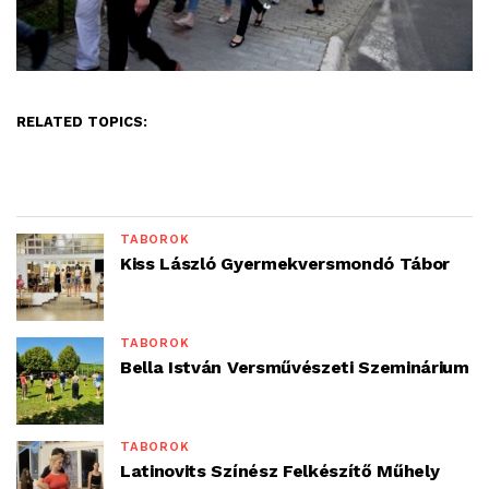
RELATED TOPICS:
TÁBOROK
Kiss László Gyermekversmondó Tábor
TÁBOROK
Bella István Versművészeti Szeminárium
TÁBOROK
Latinovits Színész Felkészítő Műhely