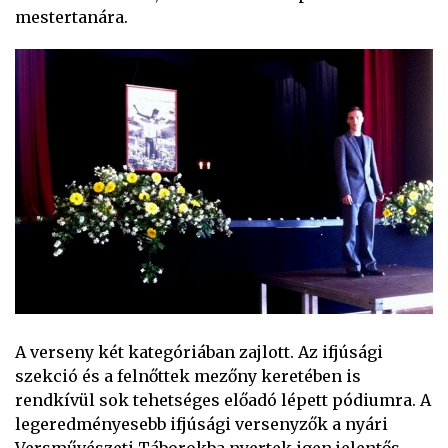
mestertanára.
A verseny két kategóriában zajlott. Az ifjúsági
szekció és a felnőttek mezőny keretében is
rendkívül sok tehetséges előadó lépett pódiumra. A
legeredményesebb ifjúsági versenyzők a nyári
Versművészeti Táborokba nyertek igen jelentős