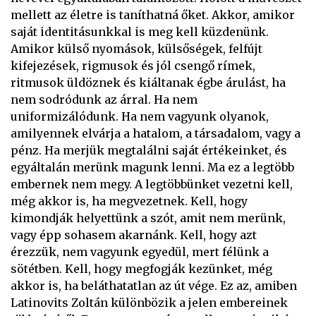
mellett az életre is taníthatná őket. Akkor, amikor
saját identitásunkkal is meg kell küzdenünk.
Amikor külső nyomások, külsőségek, felfújt
kifejezések, rigmusok és jól csengő rímek,
ritmusok üldöznek és kiáltanak égbe árulást, ha
nem sodródunk az árral. Ha nem
uniformizálódunk. Ha nem vagyunk olyanok,
amilyennek elvárja a hatalom, a társadalom, vagy a
pénz. Ha merjük megtalálni saját értékeinket, és
egyáltalán merünk magunk lenni. Ma ez a legtöbb
embernek nem megy. A legtöbbünket vezetni kell,
még akkor is, ha megvezetnek. Kell, hogy
kimondják helyettünk a szót, amit nem merünk,
vagy épp sohasem akarnánk. Kell, hogy azt
érezzük, nem vagyunk egyedül, mert félünk a
sötétben. Kell, hogy megfogják kezünket, még
akkor is, ha beláthatatlan az út vége. Ez az, amiben
Latinovits Zoltán különbözik a jelen embereinek