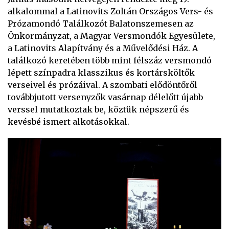
alkalommal a Latinovits Zoltán Országos Vers- és
Prózamondó Találkozót Balatonszemesen az
Önkormányzat, a Magyar Versmondók Egyesülete,
a Latinovits Alapítvány és a Művelődési Ház. A
találkozó keretében több mint félszáz versmondó
lépett színpadra klasszikus és kortársköltők
verseivel és prózáival. A szombati elődöntőről
továbbjutott versenyzők vasárnap délelőtt újabb
verssel mutatkoztak be, köztük népszerű és
kevésbé ismert alkotásokkal.