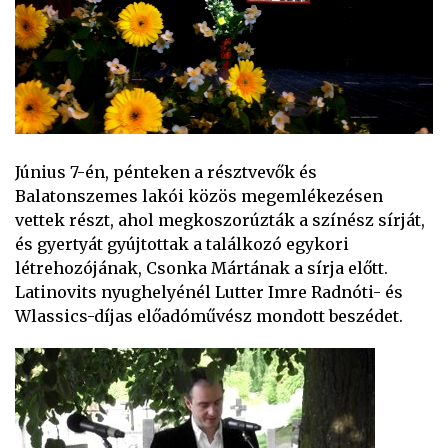
Június 7-én, pénteken a résztvevők és
Balatonszemes lakói közös megemlékezésen
vettek részt, ahol megkoszorúzták a színész sírját,
és gyertyát gyújtottak a találkozó egykori
létrehozójának, Csonka Mártának a sírja előtt.
Latinovits nyughelyénél Lutter Imre Radnóti- és
Wlassics-díjas előadóművész mondott beszédet.