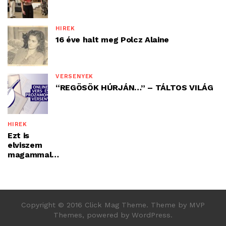
HÍREK
16 éve halt meg Polcz Alaine
VERSENYEK
“REGÖSÖK HÚRJÁN…” – TÁLTOS VILÁG
HÍREK
Ezt is
elviszem
magammal…
Copyright © 2016 Click Mag Theme. Theme by MVP
Themes, powered by WordPress.