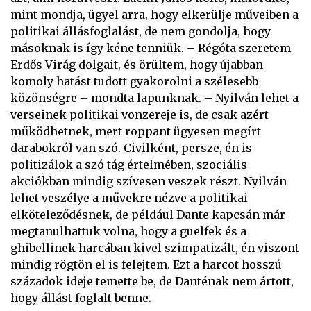
mint mondja, ügyel arra, hogy elkerülje műveiben a
politikai állásfoglalást, de nem gondolja, hogy
másoknak is így kéne tenniük. – Régóta szeretem
Erdős Virág dolgait, és örültem, hogy újabban
komoly hatást tudott gyakorolni a szélesebb
közönségre – mondta lapunknak. – Nyilván lehet a
verseinek politikai vonzereje is, de csak azért
működhetnek, mert roppant ügyesen megírt
darabokról van szó. Civilként, persze, én is
politizálok a szó tág értelmében, szociális
akciókban mindig szívesen veszek részt. Nyilván
lehet veszélye a művekre nézve a politikai
elköteleződésnek, de például Dante kapcsán már
megtanulhattuk volna, hogy a guelfek és a
ghibellinek harcában kivel szimpatizált, én viszont
mindig rögtön el is felejtem. Ezt a harcot hosszú
századok ideje temette be, de Danténak nem ártott,
hogy állást foglalt benne.