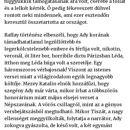
tuggyukkik támogatásának ára volt, cserébe a tollát
és a lelkét kérték. Ő pedig fékeveszett dühvel
rontott neki mindennek, ami ezer esztendőn
keresztül összetartotta az országot.
Raffay történész elbeszéli, hogy Ady korának
támadhatatlanul legzüllöttebb és
legerkölcstelenebb embere és férfija volt, nikotin,
veronál, öt liter bor, horribile dictu Párizsban Léda,
itthon meg Léda húga volt a szeretője. Egy
háromszoros vérbajosnak! Viszont az istenes
versei miatt a világirodalom egyik legnagyobb
költője. Mezey Katalin elnök hozzáfűzi, hogy
szegény Ady már várta, mikor írhat a többszörös
honorárium miatt május elsejei verset a
Népszavának. A vörös csillagról, mint az a gúnyos
versbejátszásból megtudható. Mikor Tiszát, a nagy
ellenséget meggyilkolták, folytatja a narrátor, Ady
zokogva gyászolta, de késő volt, a két egymást