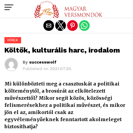
Exit mobile version
HÍREK
Költők, kulturális harc, irodalom
By
successwolf
Published on
2021.07.20.
Mi különbözteti meg a csasztuskát a politikai
költeménytől, a brosúrát az elkötelezett
művészettől? Mikor segít közös, közösségi
felismerésekhez a politikai művészet, és mikor
jön el az, amikortól csak az
egyvéleményűeknek fenntartott akolmeleget
biztosíthatja?