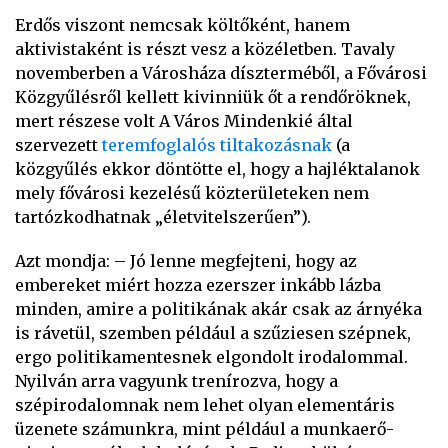
Erdős viszont nemcsak költőként, hanem
aktivistaként is részt vesz a közéletben. Tavaly
novemberben a Városháza díszterméből, a Fővárosi
Közgyűlésről kellett kivinniük őt a rendőröknek,
mert részese volt A Város Mindenkié által
szervezett
teremfoglalós tiltakozásnak
(a
közgyűlés ekkor döntötte el, hogy a hajléktalanok
mely fővárosi kezelésű közterületeken nem
tartózkodhatnak „életvitelszerűen”).
Azt mondja: – Jó lenne megfejteni, hogy az
embereket miért hozza ezerszer inkább lázba
minden, amire a politikának akár csak az árnyéka
is rávetül, szemben például a szűziesen szépnek,
ergo politikamentesnek elgondolt irodalommal.
Nyilván arra vagyunk trenírozva, hogy a
szépirodalomnak nem lehet olyan elementáris
üzenete számunkra, mint például a munkaerő-