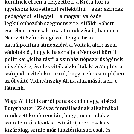
kerülnek ebben a helyzetben, a Kréta-kör is
igyekszik közvetlenül reflektálni – akár színház-
pedagógiai jelleggel – a magyar valóság
legkülönbözőbb szegmenseire. Alföldi Róbert
esetében nemcsak a saját rendezéseit, hanem a
Nemzeti Színház egészét lengte be az
aktuálpolitika atmoszférája. Voltak, akik azzal
vádolták őt, hogy kihasználja a Nemzeti körüli
politikai „felhajtást” a színház népszerűségének
növelésére, és éles viták alakultak ki a Mephisto
színpadra vitelekor arról, hogy a címszereplőben
az őt váltó Vidnyánszky Attila alakmását kell-e
látnunk.
Maga Alföldi is arról panaszkodott egy, a bécsi
Burgtheater 125 éves fennállásának alkalmából
rendezett konferencián, hogy „nem tudok a
szerelemről előadást csinálni, mert csak és
kizárólag, szinte már hisztérikusan csak és