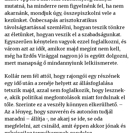
mutatná, ha minderre nem figyelnénk fel, ha nem
akarnánk, mondjuk úgy, összepiszkolni vele a
kezünket. Önbecsapás arisztokratikus
távolságtartással szemlélni, hogyan teszik tönkre
az életünket, hogyan veszik el a szabadságunkat.
Egyszerűen kénytelen vagyok ezzel foglalkozni, és
várom azt az időt, amikor majd megint nem kell,
még ha Erdős Virággal nagyon jó is együtt dolgozni,
mert manapság ő mindannyiunk lelkiismerete.
Kollár nem fél attól, hogy rajongói egy részének
egy idő után a zenéje helyett az állásfoglalása
tetszik majd, azzal sem foglalkozik, hogy lesznek-
e, akik politikai megfontolások miatt fordulnak el
tőle. Szerinte ez a veszély könnyen elkerülhető. –
Az a lényeg, hogy szuverén és autonóm tudjál
maradni – állítja -, ne akarj se ide, se oda
megfelelni, azt csináld, amit éppen akkor jónak és