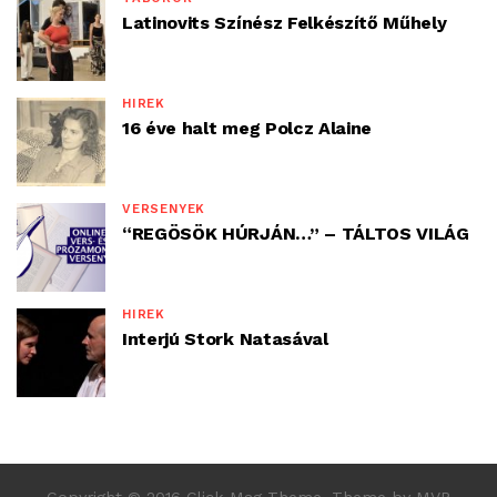
Latinovits Színész Felkészítő Műhely
HÍREK
16 éve halt meg Polcz Alaine
VERSENYEK
“REGÖSÖK HÚRJÁN…” – TÁLTOS VILÁG
HÍREK
Interjú Stork Natasával