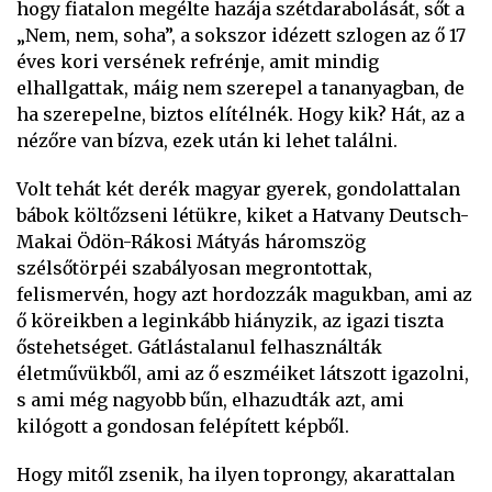
hogy fiatalon megélte hazája szétdarabolását, sőt a
„Nem, nem, soha”, a sokszor idézett szlogen az ő 17
éves kori versének refrénje, amit mindig
elhallgattak, máig nem szerepel a tananyagban, de
ha szerepelne, biztos elítélnék. Hogy kik? Hát, az a
nézőre van bízva, ezek után ki lehet találni.
Volt tehát két derék magyar gyerek, gondolattalan
bábok költőzseni létükre, kiket a Hatvany Deutsch-
Makai Ödön-Rákosi Mátyás háromszög
szélsőtörpéi szabályosan megrontottak,
felismervén, hogy azt hordozzák magukban, ami az
ő köreikben a leginkább hiányzik, az igazi tiszta
őstehetséget. Gátlástalanul felhasználták
életművükből, ami az ő eszméiket látszott igazolni,
s ami még nagyobb bűn, elhazudták azt, ami
kilógott a gondosan felépített képből.
Hogy mitől zsenik, ha ilyen toprongy, akarattalan