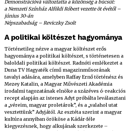
Demonstrációvá változtatta a közönség a búcsút:
a Nemzeti Színház Alföldi Róbert vezette öt évétől –
június 30-án
Népszabadság – Reviczky Zsolt
A politikai költészet hagyománya
Történetileg nézve a magyar költészet erős
hagyománya a politikai költészet, s történetesen a
baloldali politikai költészet. Radnóti emlékeztet a
Duna TV Hagyaték című magazinműsorának
tavalyi adására, amelyben Raffay Ernő történész és
Mezey Katalin, a Magyar Művészeti Akadémia
irodalmi tagozatának elnöke a százéves ó-reakciós
recept alapján az istenes Adyt próbálta leválasztani
a „véreim, magyar proletárok”, és a „valahol utat
vesztettünk” Adyjától. Az esztéta szerint a magyar
kultúra annyiban örököse a Kádár-féle
kiegyezésnek, hogy alkujának szerkezete –