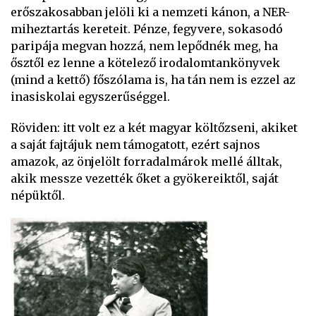
erőszakosabban jelöli ki a nemzeti kánon, a NER-
miheztartás kereteit. Pénze, fegyvere, sokasodó
paripája megvan hozzá, nem lepődnék meg, ha
ősztől ez lenne a kötelező irodalomtankönyvek
(mind a kettő) főszólama is, ha tán nem is ezzel az
inasiskolai egyszerűséggel.
Röviden: itt volt ez a két magyar költőzseni, akiket
a saját fajtájuk nem támogatott, ezért sajnos
amazok, az önjelölt forradalmárok mellé álltak,
akik messze vezették őket a gyökereiktől, saját
népüktől.