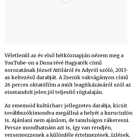
Véletlenül az év első hétköznapján nézem meg a
YouTube-on a Duna tévé Hagyaték című
sorozatának József Attiláról és Adyról szóló, 2013-
as keltezésű darabját. A Zsenik vakvágányon című
26 perces oktatófilm a múlt leagitkázásáról szól az
einstandolt jelen jól teljesítő rögtalaján.
Az ememoid kultúrharc jellegzetes darabja, kicsit
továbbszókimondva megállná a helyét a kurucinfón
is. Ajánlani nem ajánlom, de tanulságos rákeresni.
Persze mondhatnám azt is, így van rendjén,
versenyezzenek a különféle értelmezések, ízlések,