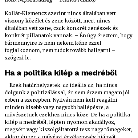
Kollár-Klemencz szerint nincs általában vett
viszony közélet és zene között, mert nincs
általában vett zene, csak konkrét zenészek és
konkrét pillanatok vannak. – Én úgy éreztem, hogy
bármennyire is nem nekem kéne ezzel
foglalkoznom, nem tudok tovább hallgatni –
szögezi le.
Ha a politika kilép a medréből
– Ezek határhelyzetek, az ideális az, ha nincs
dolgunk a politizálással, én sem érzem magam jól
ebben a szerepben. Nyilván nem kell reagálni
minden kisebb vagy nagyobb ballépésre, a
művészetnek ezekhez nincs köze. De ha a politika
kilép a medréből, lépten-nyomon akadályoz,
megsért vagy kiszolgáltatottá tesz nagy tömegeket,
akkor éppen a művészi érzékenység hiányát