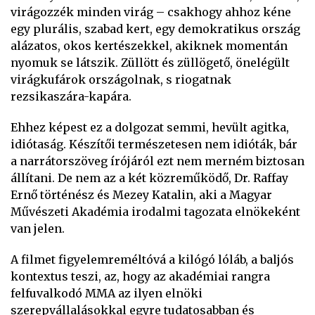
virágozzék minden virág – csakhogy ahhoz kéne
egy plurális, szabad kert, egy demokratikus ország
alázatos, okos kertészekkel, akiknek momentán
nyomuk se látszik. Züllött és züllögető, önelégült
virágkufárok országolnak, s riogatnak
rezsikaszára-kapára.
Ehhez képest ez a dolgozat semmi, hevült agitka,
idiótaság. Készítői természetesen nem idióták, bár
a narrátorszöveg írójáról ezt nem merném biztosan
állítani. De nem az a két közreműködő, Dr. Raffay
Ernő történész és Mezey Katalin, aki a Magyar
Művészeti Akadémia irodalmi tagozata elnökeként
van jelen.
A filmet figyelemreméltóvá a kilógó lóláb, a baljós
kontextus teszi, az, hogy az akadémiai rangra
felfuvalkodó MMA az ilyen elnöki
szerepvállalásokkal egyre tudatosabban és