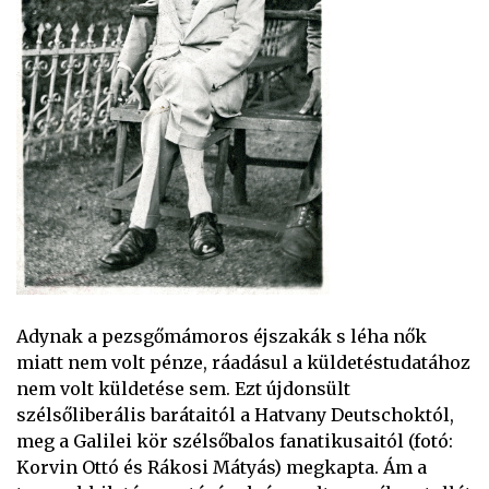
Adynak a pezsgőmámoros éjszakák s léha nők
miatt nem volt pénze, ráadásul a küldetéstudatához
nem volt küldetése sem. Ezt újdonsült
szélsőliberális barátaitól a Hatvany Deutschoktól,
meg a Galilei kör szélsőbalos fanatikusaitól (fotó:
Korvin Ottó és Rákosi Mátyás) megkapta. Ám a