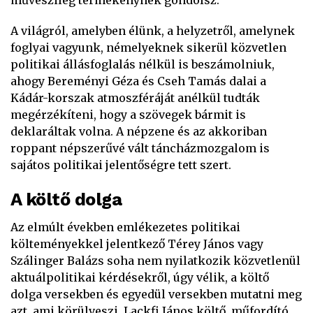
művészileg termékenynek gondolsz.
A világról, amelyben élünk, a helyzetről, amelynek
foglyai vagyunk, némelyeknek sikerül közvetlen
politikai állásfoglalás nélkül is beszámolniuk,
ahogy Bereményi Géza és Cseh Tamás dalai a
Kádár-korszak atmoszféráját anélkül tudták
megérzékíteni, hogy a szövegek bármit is
deklaráltak volna. A népzene és az akkoriban
roppant népszerűvé vált táncházmozgalom is
sajátos politikai jelentőségre tett szert.
A költő dolga
Az elmúlt években emlékezetes politikai
költeményekkel jelentkező Térey János vagy
Szálinger Balázs soha nem nyilatkozik közvetlenül
aktuálpolitikai kérdésekről, úgy vélik, a költő
dolga versekben és egyedül versekben mutatni meg
azt, ami körülveszi. Lackfi János költő, műfordító,