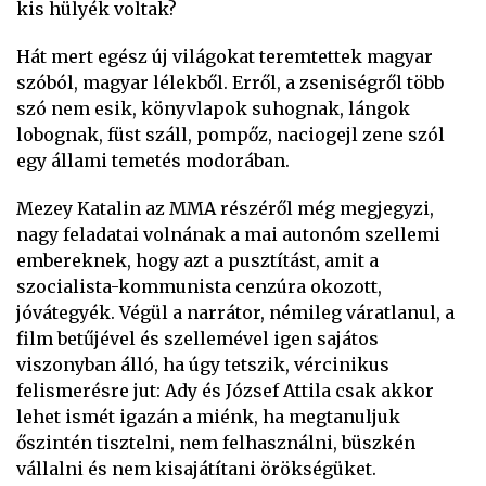
kis hülyék voltak?
Hát mert egész új világokat teremtettek magyar
szóból, magyar lélekből. Erről, a zseniségről több
szó nem esik, könyvlapok suhognak, lángok
lobognak, füst száll, pompőz, naciogejl zene szól
egy állami temetés modorában.
Mezey Katalin az MMA részéről még megjegyzi,
nagy feladatai volnának a mai autonóm szellemi
embereknek, hogy azt a pusztítást, amit a
szocialista-kommunista cenzúra okozott,
jóvátegyék. Végül a narrátor, némileg váratlanul, a
film betűjével és szellemével igen sajátos
viszonyban álló, ha úgy tetszik, vércinikus
felismerésre jut: Ady és József Attila csak akkor
lehet ismét igazán a miénk, ha megtanuljuk
őszintén tisztelni, nem felhasználni, büszkén
vállalni és nem kisajátítani örökségüket.