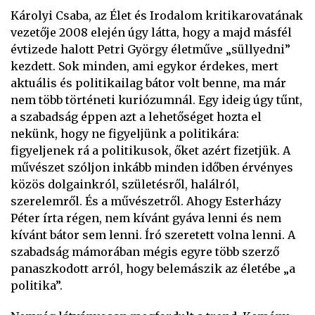
Károlyi Csaba, az Élet és Irodalom kritikarovatának
vezetője 2008 elején úgy látta, hogy a majd másfél
évtizede halott Petri György életműve „süllyedni”
kezdett. Sok minden, ami egykor érdekes, mert
aktuális és politikailag bátor volt benne, ma már
nem több történeti kuriózumnál. Egy ideig úgy tűnt,
a szabadság éppen azt a lehetőséget hozta el
nekünk, hogy ne figyeljünk a politikára:
figyeljenek rá a politikusok, őket azért fizetjük. A
művészet szóljon inkább minden időben érvényes
közös dolgainkról, születésről, halálról,
szerelemről. És a művészetről. Ahogy Esterházy
Péter írta régen, nem kívánt gyáva lenni és nem
kívánt bátor sem lenni. Író szeretett volna lenni. A
szabadság mámorában mégis egyre több szerző
panaszkodott arról, hogy belemászik az életébe „a
politika”.