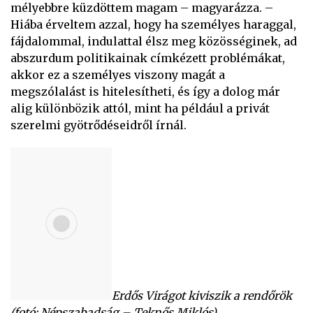
mélyebbre küzdöttem magam – magyarázza. –
Hiába érveltem azzal, hogy ha személyes haraggal,
fájdalommal, indulattal élsz meg közösséginek, ad
abszurdum politikainak címkézett problémákat,
akkor ez a személyes viszony magát a
megszólalást is hitelesítheti, és így a dolog már
alig különbözik attól, mint ha például a privát
szerelmi gyötrődéseidről írnál.
Erdős Virágot kiviszik a rendőrök
(fotó: Népszabadság – Teknős Miklós)