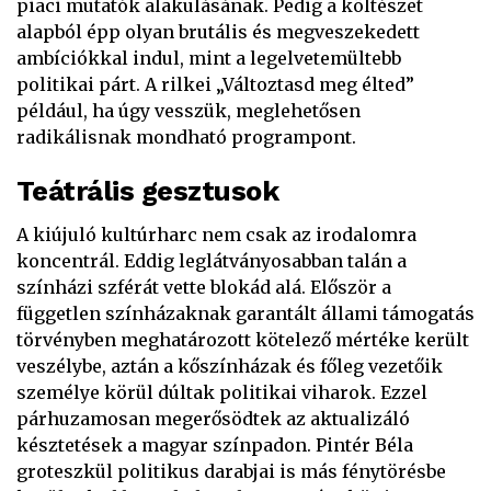
piaci mutatók alakulásának. Pedig a költészet
alapból épp olyan brutális és megveszekedett
ambíciókkal indul, mint a legelvetemültebb
politikai párt. A rilkei „Változtasd meg élted”
például, ha úgy vesszük, meglehetősen
radikálisnak mondható programpont.
Teátrális gesztusok
A kiújuló kultúrharc nem csak az irodalomra
koncentrál. Eddig leglátványosabban talán a
színházi szférát vette blokád alá. Először a
független színházaknak garantált állami támogatás
törvényben meghatározott kötelező mértéke került
veszélybe, aztán a kőszínházak és főleg vezetőik
személye körül dúltak politikai viharok. Ezzel
párhuzamosan megerősödtek az aktualizáló
késztetések a magyar színpadon. Pintér Béla
groteszkül politikus darabjai is más fénytörésbe