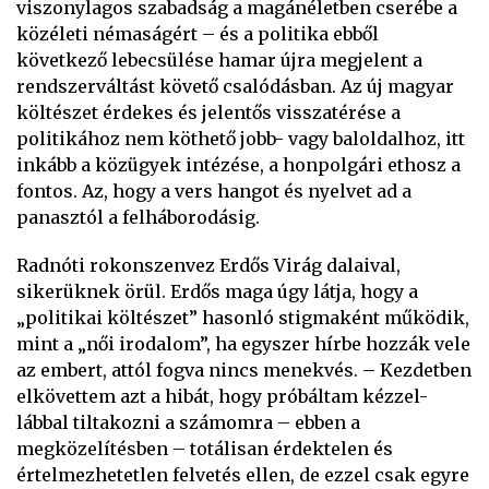
viszonylagos szabadság a magánéletben cserébe a
közéleti némaságért – és a politika ebből
következő lebecsülése hamar újra megjelent a
rendszerváltást követő csalódásban. Az új magyar
költészet érdekes és jelentős visszatérése a
politikához nem köthető jobb- vagy baloldalhoz, itt
inkább a közügyek intézése, a honpolgári ethosz a
fontos. Az, hogy a vers hangot és nyelvet ad a
panasztól a felháborodásig.
Radnóti rokonszenvez Erdős Virág dalaival,
sikerüknek örül. Erdős maga úgy látja, hogy a
„politikai költészet” hasonló stigmaként működik,
mint a „női irodalom”, ha egyszer hírbe hozzák vele
az embert, attól fogva nincs menekvés. – Kezdetben
elkövettem azt a hibát, hogy próbáltam kézzel-
lábbal tiltakozni a számomra – ebben a
megközelítésben – totálisan érdektelen és
értelmezhetetlen felvetés ellen, de ezzel csak egyre