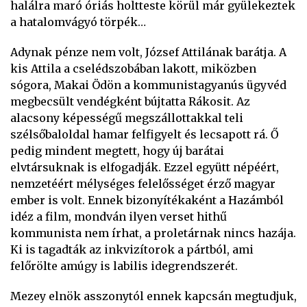
halálra maró óriás holtteste körül már gyülekeztek
a hatalomvágyó törpék…
Adynak pénze nem volt, József Attilának barátja. A
kis Attila a cselédszobában lakott, miközben
sógora, Makai Ödön a kommunistagyanús ügyvéd
megbecsült vendégként bújtatta Rákosit. Az
alacsony képességű megszállottakkal teli
szélsőbaloldal hamar felfigyelt és lecsapott rá. Ő
pedig mindent megtett, hogy új barátai
elvtársuknak is elfogadják. Ezzel együtt népéért,
nemzetéért mélységes felelősséget érző magyar
ember is volt. Ennek bizonyítékaként a Hazámból
idéz a film, mondván ilyen verset hithű
kommunista nem írhat, a proletárnak nincs hazája.
Ki is tagadták az inkvizítorok a pártból, ami
felőrölte amúgy is labilis idegrendszerét.
Mezey elnök asszonytól ennek kapcsán megtudjuk,