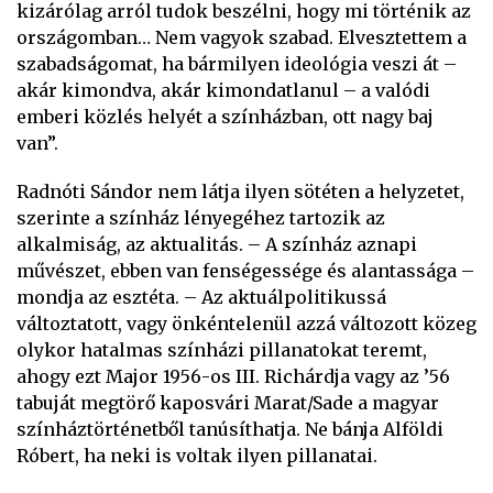
kizárólag arról tudok beszélni, hogy mi történik az
országomban… Nem vagyok szabad. Elvesztettem a
szabadságomat, ha bármilyen ideológia veszi át –
akár kimondva, akár kimondatlanul – a valódi
emberi közlés helyét a színházban, ott nagy baj
van”.
Radnóti Sándor nem látja ilyen sötéten a helyzetet,
szerinte a színház lényegéhez tartozik az
alkalmiság, az aktualitás. – A színház aznapi
művészet, ebben van fenségessége és alantassága –
mondja az esztéta. – Az aktuálpolitikussá
változtatott, vagy önkéntelenül azzá változott közeg
olykor hatalmas színházi pillanatokat teremt,
ahogy ezt Major 1956-os III. Richárdja vagy az ’56
tabuját megtörő kaposvári Marat/Sade a magyar
színháztörténetből tanúsíthatja. Ne bánja Alföldi
Róbert, ha neki is voltak ilyen pillanatai.