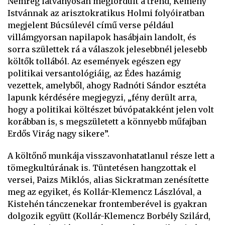
Nemrég látványosan megfordult a trend, Kemény
Istvánnak az arisztokratikus Holmi folyóiratban
megjelent Búcsúlevél című verse például
villámgyorsan napilapok hasábjain landolt, és
sorra születtek rá a válaszok jelesebbnél jelesebb
költők tollából. Az események egészen egy
politikai versantológiáig, az Édes hazámig
vezettek, amelyből, ahogy Radnóti Sándor esztéta
lapunk kérdésére megjegyzi, „fény derült arra,
hogy a politikai költészet búvópatakként jelen volt
korábban is, s megszületett a könnyebb műfajban
Erdős Virág nagy sikere”.
A költőnő munkája visszavonhatatlanul része lett a
tömegkultúrának is. Tüntetésen hangzottak el
versei, Paizs Miklós, alias Sickratman zenésítette
meg az egyiket, és Kollár-Klemencz Lászlóval, a
Kistehén tánczenekar frontemberével is gyakran
dolgozik együtt (Kollár-Klemencz Borbély Szilárd,