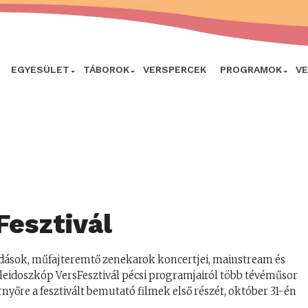
EGYESÜLET
TÁBOROK
VERSPERCEK
PROGRAMOK
V
Fesztivál
dások, műfajteremtő zenekarok koncertjei, mainstream és
leidoszkóp VersFesztivál pécsi programjairól több tévéműsor
nyőre a fesztivált bemutató filmek első részét, október 31-én