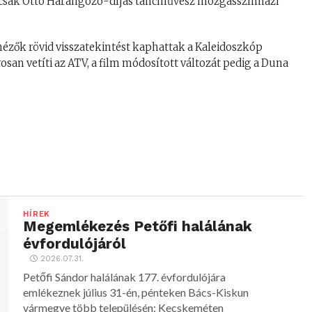
emcsák Ottó Harangozó-díjas táncművész mozgásszínházi
 nézők rövid visszatekintést kaphattak a Kaleidoszkóp
osan vetíti az ATV, a film módosított változát pedig a Duna
HÍREK
Megemlékezés Petőfi halálának
évfordulójáról
2026.07.31.
Petőfi Sándor halálának 177. évfordulójára
emlékeznek július 31-én, pénteken Bács-Kiskun
vármegye több településén: Kecskeméten