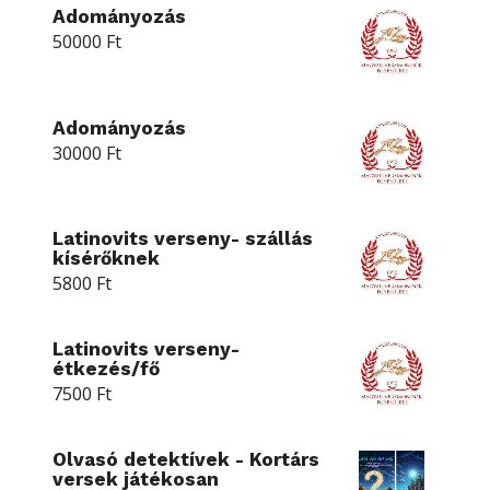
Adományozás
50000
Ft
Adományozás
30000
Ft
Latinovits verseny- szállás
kísérőknek
5800
Ft
Latinovits verseny-
étkezés/fő
7500
Ft
Olvasó detektívek - Kortárs
versek játékosan