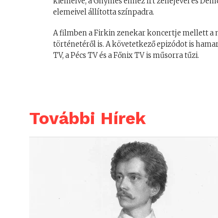
kiemelve, a Ghymes ehhez írt zenéjével és D
elemeivel állította színpadra.
A filmben a Firkin zenekar koncertje mellett a
történetéről is. A követetkező epizódot is hamar
TV, a Pécs TV és a Főnix TV is műsorra tűzi.
További Hírek