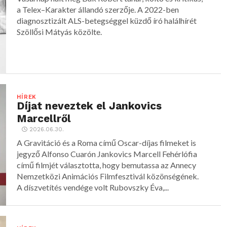
a Telex–Karakter állandó szerzője. A 2022-ben
diagnosztizált ALS-betegséggel küzdő író halálhírét
Szöllősi Mátyás közölte.
HÍREK
Díjat neveztek el Jankovics
Marcellről
2026.06.30.
A Gravitáció és a Roma című Oscar-díjas filmeket is
jegyző Alfonso Cuarón Jankovics Marcell Fehérlófia
című filmjét választotta, hogy bemutassa az Annecy
Nemzetközi Animációs Filmfesztivál közönségének.
A díszvetítés vendége volt Rubovszky Éva,...