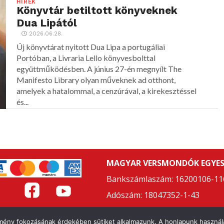
HÍREK
Könyvtár betiltott könyveknek
Dua Lipától
2026.06.28.
Új könyvtárat nyitott Dua Lipa a portugáliai
Portóban, a Livraria Lello könyvesbolttal
együttműködésben. A június 27-én megnyílt The
Manifesto Library olyan műveknek ad otthont,
amelyek a hatalommal, a cenzúrával, a kirekesztéssel
és...
MAGYAR VERSMONDÓK EGYES
Bankszámlaszám: 16200106-11
Adószám: 18047352-1-43
LAPSZABÁLY
ÁSZF
ADATVÉDELMI NYILATKOZAT
FELHASZNÁL
élmény fokozásának érdekében sütiket alkalmazunk. A honlapunk használa