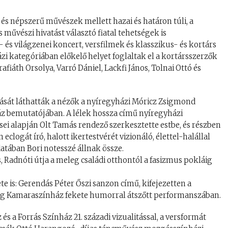
és népszerű művészek mellett hazai és határon túli, a
 művészi hivatást választó fiatal tehetségek is
- és világzenei koncert, versfilmek és klasszikus- és kortárs
zi kategóriában előkelő helyet foglaltak el a kortársszerzők
rafiáth Orsolya, Varró Dániel, Lackfi János, Tolnai Ottó és
zását láthatták a nézők a nyíregyházi Móricz Zsigmond
z bemutatójában. A lélek hossza című nyíregyházi
rsei alapján Olt Tamás rendező szerkesztette estbe, és részben
eclogát író, halott ikertestvérét vizionáló, élettel-halállal
atában Bori notesszé állnak össze.
 Radnóti útja a meleg családi otthontól a fasizmus pokláig
 is: Gerendás Péter Őszi sanzon című, kifejezetten a
világ Kamaraszínház fekete humorral átszőtt performanszában.
és a Forrás Színház 21. századi vizualitással, a versformát