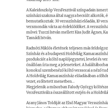
A Kaleidoszkóp VersFesztivál színpadain ismert 
színházi szakma által nagyra becsült alkotók, és
bemutatkoztak: 30 versszínházi előadás, 10 vers
versmondás várta az érdeklődőket. A versszínhá
művei: Turczi István mellett Kiss Judit Ágnes, Ka
Tasnádi István.
Radnóti Miklós életének teljesen más feldolgo
Színház és a budapesti Holdvilág Kamaraszínhá
produkciót a költő naplójegyzetei, levelei és ve
önállóan írta meg a jeleneteket. A haláltáborban 
konokul szembenéző költő verssorai a néző tud
A Holdvilág Kamaraszínház előadásában a főhős,
vezet, erőltetett menetben…
Megjelenik a műsorban Faludy György költészete
VersFesztiválra összeállított estjén és a Hold
Arany János Toldiját az Első Magyar Versszínház 