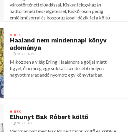
várostörténeti előadással, Kiskunfélegyházán
hadtörténeti beszélgetéssel, Kiskőrösön pedig
emlékműsorral és koszorúzással idézik fel a költő
alakját.
HÍREK
Haaland nem mindennapi könyv
adománya
2026.07.12.
Miközben a világ Erling Haalandra a góljai miatt
figyel, ő nemrég egy sokkal csendesebb helyen
hagyott maradandó nyomot: egy könyvtárban.
HÍREK
Elhunyt Bak Róbert költő
2026.07.05.
Vasárnap halt meg Bak Róbert tanár, költő és kritikus,