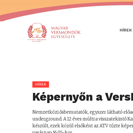
HÍREK
HÍREK
Képernyőn a Vers
Nemzetközi ősbemutatók, egyszer látható előa
underground. A 12 éves múltra visszatekintő Ka
készült, ezek közül elsőként az ATV tűzte képer
vasárnap 16.05-kor.