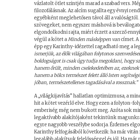
vázlatolt ötlet szintjén marad a szabad vers. M
filozofálásnak. Az alcím sugallta egy évnyi re
egyébként meglehetősen távol áll a valóságtól.
szövegeket, nem egyszer máshová is beválogatot
elgondolkodni rajta, miért érzett a szerző enny
végül a kötet a
Minden másképpen van
címet. A
épp egy Karinthy-idézettel ragadható meg a l
ismerjük, az élők világában folytonos szenvedések
boldogságot is csak úgy tudja megoldani, hogy sze
hanem őrült, minden cselekedetében az, ezeknek 
hanem a bölcs természet felett álló Isten segítségé
jóban, természetellenes tagadásával a rossznak.”
A „világkijavítás” hallatlan optimizmusa, a min
hit a kötet vezérlő elve. Hogy ezen a folyton-fo
emberiség még nem bukott meg. Azóta sok min
legaktívabb alakítójaként tekintünk magunkra,
egyre nagyobb veszélybe sodorja. Érdemes elg
Karinthy felfogásából következik: ha már vitán 
legalább alakítsuk felelősséggel és jól. Ha már