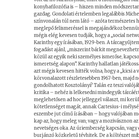
konyhafilozófia is – hiszen minden módszertan
gazdag. Gondolati értelemben legalábbis Michel
színvonalán túl nem látó – azóta természetes h
meglepő felismeréssel is megajándékoz bennünk
mégis elég kevesen tudják, hogy a „social netw
Karinthy egy írásában, 1929-ben. A tárcagyűjte
fogadást ajánl, „miszerint bárkit megnevezhetn
közül az egyik neki személyes ismerőse, kapcsol
ismeretség alapon”. Karinthy hallatlan játékossá
azt mégis kevesen hitték volna, hogy a „kicsi a 
körvonalazott részletesebben 1967-ben, majd ne
gondolhatott Kosztolányi? Talán ez teszi valójá
kritika – nehéz is lelkesedni mindegyik tárcáé
meglehetősen ad hoc jelleggel választ, mi kerül
kötetlenséget magát, annak Cartesius-i mélység
eszembe jut című írásában – hogy valójában me
kap az, hogy meleg van; vagy a mozivásznon 
nevetséges oka. Az úriemberség kapcsán, vagy
burjánzó közkeletű tévhitek. De a költészet mi