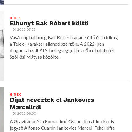
HÍREK
Elhunyt Bak Róbert költő
2026.07.05.
Vasárnap halt meg Bak Róbert tanár, költő és kritikus,
a Telex–Karakter állandó szerzője. A 2022-ben
diagnosztizált ALS-betegséggel küzdő író halálhírét
Szöllősi Mátyás közölte.
HÍREK
Díjat neveztek el Jankovics
Marcellről
2026.06.30.
A Gravitáció és a Roma című Oscar-díjas filmeket is
jegyző Alfonso Cuarón Jankovics Marcell Fehérlófia