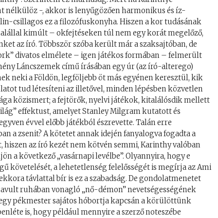
t nélkülöz -, akkor is lenyűgözően harmonikus és íz-
in-csillagos ez a filozófuskonyha. Hiszen a kor tudásának
alállal kimúlt – okfejtéseken túl nem egy korát megelőző,
et az író. Többször szóba került már a szaksajtóban, de
ork” divatos elmélete – igen játékos formában – felmerült
mény Láncszemek című írásában egy úr (az író-alterego)
ek neki a Földön, legföljebb öt más egyénen keresztül, kik
atot tud létesíteni az illetővel, minden lépésben közvetlen
ga közismert; a fejtörők, nyelvi játékok, kitalálósdik mellett
világ” effektust, amelyet Stanley Milgram kutatott és
gyven évvel előbb játékból észrevette. Talán erre
ban a zsenit? A kötetet annak idején fanyalogva fogadta a
rt, hiszen az író kezét nem kötvén semmi, Karinthy valóban
jön a következő „vasárnapi levélbe”. Olyannyira, hogy e
ű követelését, a lehetetlenség felelősségét is megírja az Ami
kkora távlattal bír is ez a szabadság. De gondolatmenetet
az avult ruhában vonagló „nő-démon” nevetségességének
 egy pékmester sajátos hóbortja kapcsán a körülöttünk
benléte is, hogy például mennyire a szerző noteszébe