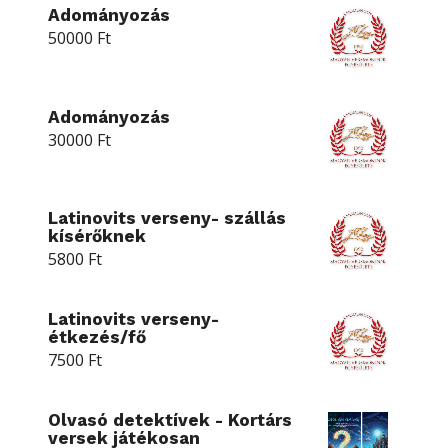
Adományozás
50000
Ft
Adományozás
30000
Ft
Latinovits verseny- szállás
kísérőknek
5800
Ft
Latinovits verseny-
étkezés/fő
7500
Ft
Olvasó detektívek - Kortárs
versek játékosan