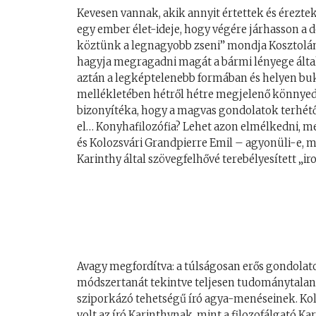
Kevesen vannak, akik annyit értettek és érezte
egy ember élet-ideje, hogy végére járhasson a 
köztünk a legnagyobb zseni” mondja Kosztolányi,
hagyja megragadni magát a bármi lényege által.
aztán a legképtelenebb formában és helyen buk
mellékletében hétről hétre megjelenő könnyed 
bizonyítéka, hogy a magvas gondolatok terhétő
el… Konyhafilozófia? Lehet azon elmélkedni, me
és Kolozsvári Grandpierre Emil – agyonüli-e, mi
Karinthy által szövegfelhővé terebélyesített „ir
Avagy megfordítva: a túlságosan erős gondolat
módszertanát tekintve teljesen tudománytalan
sziporkázó tehetségű író agya-menéseinek. Kol
volt az író Karinthynak, mint a filozofálgató K