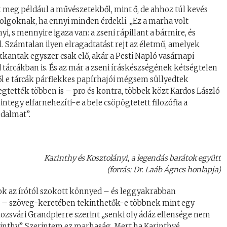
k meg például a művészetekből, mint ő, de ahhoz túl kevés
dolgoknak, ha ennyi minden érdekli. „Ez a marha volt
 s mennyire igaza van: a zseni rápillant a bármire, és
 Számtalan ilyen elragadtatást rejt az életmű, amelyek
kantak egyszer csak elő, akár a Pesti Napló vasárnapi
tárcákban is. És az már a zseni íráskészségének kétségtelen
l e tárcák párflekkes papírhajói mégsem süllyedtek
gtették többen is – pro és kontra, többek közt Kardos László
ntegy elfarnehezíti-e a bele csöpögtetett filozófia a
odalmat”.
Karinthy és Kosztolányi, a legendás barátok együtt
(forrás: Dr. Laáb Ágnes honlapja)
ok az írótól szokott könnyed – és leggyakrabban
 – szöveg-keretében tekinthetők-e többnek mint egy
ozsvári Grandpierre szerint „senki oly ádáz ellensége nem
arinthy”. Szerintem ez marhaság. Mert ha Karinthyé