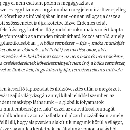
ég egy el nem csattant pofon is megágyazhat a
ndszeres, egy bizonyos orgánumban megjelent írásfüzér-jelleg
 A kötethez az író valójában innen-onnan válogatja össze a
t szösszenetet is újra kötetbe fűzve. Érdemes tehát
iféle írást egy kötetbe illő gondolat-rokonnak, s miért kapta
 legfontosabb az a minden tárcát átható, közös attitűd, amely
egplasztikusabban.
„A bölcs természet – írja -, mióta munkáját
et okoz az élőknek… aki (tehát) szenvedést okoz, aki a
nvedéssel és halállal köti össze, az nem bölcs és nem tökéletes,
a cselekedeteknek következményeit nem is ő, a bölcs természet,
vel az Ember kell, hogy kikorrigálja, természetellenes hitével a
den keserítő tapasztalat és illúzióvesztés után is megőrzött
lyvást zajló világvizsgán annyi kihalt előddel szemben az
dent másképp láthatunk – a globális folyamatok
 mint emberiségre, „aki” ezzel az aktivitással önmagát
ondolkodnunk azon a hallatlanul józan hozzáálláson, amely
felül áll, hogy alapvetően alakítjuk magunk körül a világot,
 része vagyunk a képletnek, ne általunk vonjon a világból