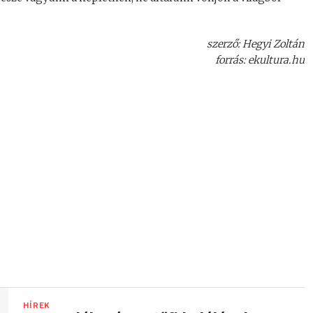
szerző: Hegyi Zoltán
forrás: ekultura.hu
HÍREK