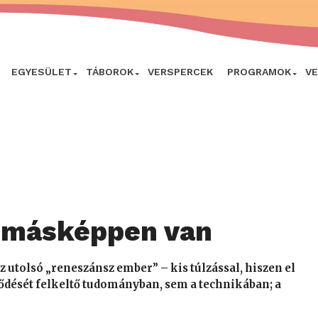
EGYESÜLET
TÁBOROK
VERSPERCEK
PROGRAMOK
V
n másképpen van
az utolsó „reneszánsz ember” – kis túlzással, hiszen el
ődését felkeltő tudományban, sem a technikában; a