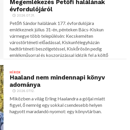
Megemlékezés Petőfi halálának
évfordulójáról
2026.07.31.
Petőfi Sándor halálának 177. évfordulójára
emlékeznek július 31-én, pénteken Bács-Kiskun
vármegye több településén: Kecskeméten
várostörténeti előadással, Kiskunfélegyházán
hadtörténeti beszélgetéssel, Kiskőrösön pedig
emlékműsorral és koszorúzással idézik fel a költő
alakját.
HÍREK
Haaland nem mindennapi könyv
adománya
2026.07.12.
Miközben a világ Erling Haalandra a góljai miatt
figyel, ő nemrég egy sokkal csendesebb helyen
hagyott maradandó nyomot: egy könyvtárban.