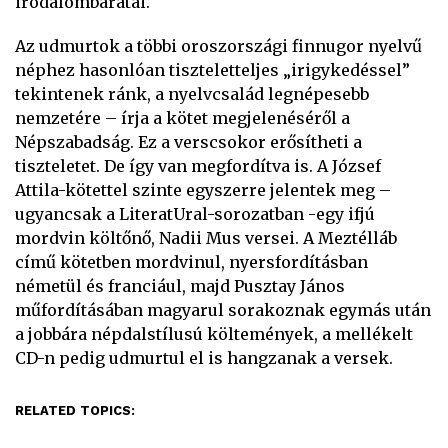
irodalombarátai.
Az udmurtok a többi oroszországi finnugor nyelvű
néphez hasonlóan tiszteletteljes „irigykedéssel”
tekintenek ránk, a nyelvcsalád legnépesebb
nemzetére – írja a kötet megjelenéséről a
Népszabadság. Ez a verscsokor erősítheti a
tiszteletet. De így van megfordítva is. A József
Attila-kötettel szinte egyszerre jelentek meg –
ugyancsak a LiteratUral-sorozatban -egy ifjú
mordvin költőnő, Nadii Mus versei. A Meztélláb
című kötetben mordvinul, nyersfordításban
németül és franciául, majd Pusztay János
műfordításában magyarul sorakoznak egymás után
a jobbára népdalstílusú költemények, a mellékelt
CD-n pedig udmurtul el is hangzanak a versek.
RELATED TOPICS: