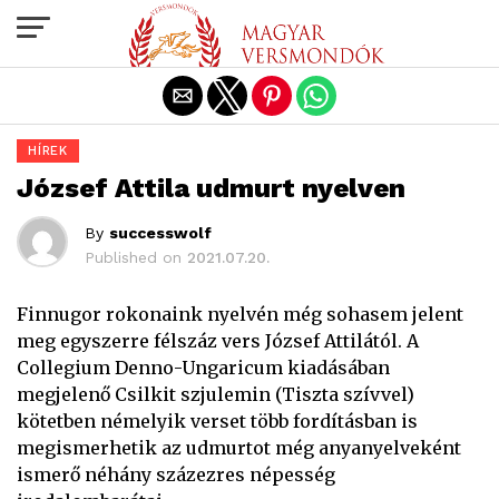
Exit mobile version
HÍREK
József Attila udmurt nyelven
By
successwolf
Published on
2021.07.20.
Finnugor rokonaink nyelvén még sohasem jelent
meg egyszerre félszáz vers József Attilától. A
Collegium Denno-Ungaricum kiadásában
megjelenő Csilkit szjulemin (Tiszta szívvel)
kötetben némelyik verset több fordításban is
megismerhetik az udmurtot még anyanyelveként
ismerő néhány százezres népesség