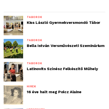
TÁBOROK
Kiss László Gyermekversmondó Tábor
TÁBOROK
Bella István Versművészeti Szeminárium
TÁBOROK
Latinovits Színész Felkészítő Műhely
HÍREK
16 éve halt meg Polcz Alaine