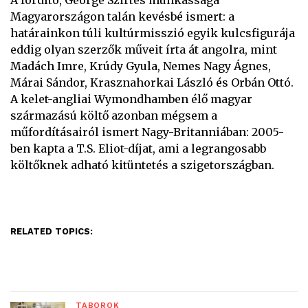
A fordító, George Szirtes munkássága
Magyarországon talán kevésbé ismert: a
határainkon túli kultúrmisszió egyik kulcsfigurája
eddig olyan szerzők műveit írta át angolra, mint
Madách Imre, Krúdy Gyula, Nemes Nagy Ágnes,
Márai Sándor, Krasznahorkai László és Orbán Ottó.
A kelet-angliai Wymondhamben élő magyar
származású költő azonban mégsem a
műfordításairól ismert Nagy-Britanniában: 2005-
ben kapta a T.S. Eliot-díjat, ami a legrangosabb
költőknek adható kitüntetés a szigetországban.
RELATED TOPICS:
TÁBOROK