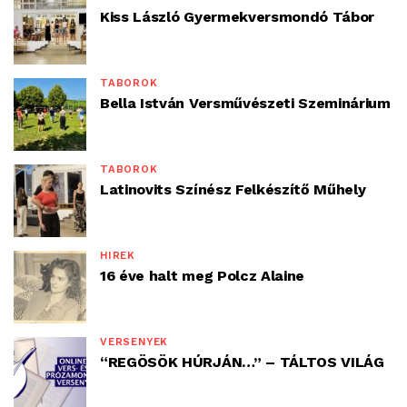
Kiss László Gyermekversmondó Tábor
TÁBOROK
Bella István Versművészeti Szeminárium
TÁBOROK
Latinovits Színész Felkészítő Műhely
HÍREK
16 éve halt meg Polcz Alaine
VERSENYEK
“REGÖSÖK HÚRJÁN…” – TÁLTOS VILÁG