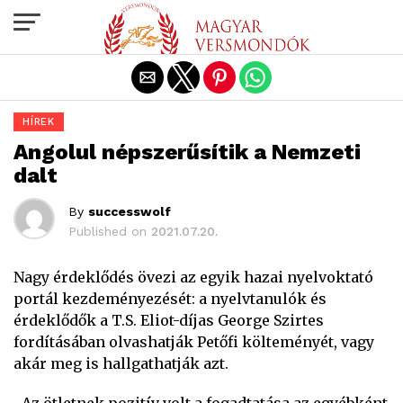
Exit mobile version
HÍREK
Angolul népszerűsítik a Nemzeti
dalt
By
successwolf
Published on
2021.07.20.
Nagy érdeklődés övezi az egyik hazai nyelvoktató
portál kezdeményezését: a nyelvtanulók és
érdeklődők a T.S. Eliot-díjas George Szirtes
fordításában olvashatják Petőfi költeményét, vagy
akár meg is hallgathatják azt.