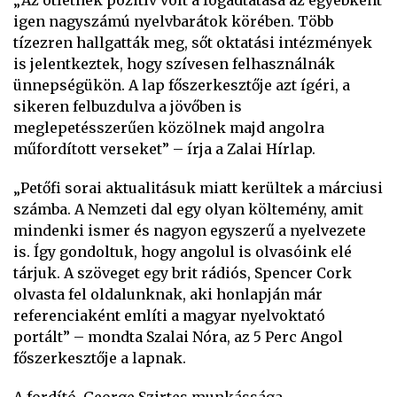
„Az ötletnek pozitív volt a fogadtatása az egyébként
igen nagyszámú nyelvbarátok körében. Több
tízezren hallgatták meg, sőt oktatási intézmények
is jelentkeztek, hogy szívesen felhasználnák
ünnepségükön. A lap főszerkesztője azt ígéri, a
sikeren felbuzdulva a jövőben is
meglepetésszerűen közölnek majd angolra
műfordított verseket” – írja a Zalai Hírlap.
„Petőfi sorai aktualitásuk miatt kerültek a márciusi
számba. A Nemzeti dal egy olyan költemény, amit
mindenki ismer és nagyon egyszerű a nyelvezete
is. Így gondoltuk, hogy angolul is olvasóink elé
tárjuk. A szöveget egy brit rádiós, Spencer Cork
olvasta fel oldalunknak, aki honlapján már
referenciaként említi a magyar nyelvoktató
portált” – mondta Szalai Nóra, az 5 Perc Angol
főszerkesztője a lapnak.