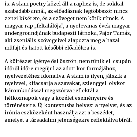
is. A slam poetry közel áll a raphez is, de sokkal
szabadabb annál, az előadásnak legtöbbször nincs
zenei kísérete, és a szöveget nem kötik rímek. A
magyar rap „feltalálója”, a nyolcvanas évek magyar
undergroundjának budapesti látnoka, Pajor Tamás,
aki zseniális szövegeivel alapozta meg a hazai
műfajt és hatott későbbi előadókra is.
A költészet igénye ősi ösztön, nem tűnik el, csupán
időről időre megújul az adott kor formájához,
nyelvezetéhez idomulva. A slam is ilyen, játszik a
nyelvvel, kifacsarja a szavakat, szlenggel, olykor
káromkodással megszórva reflektál a
hétköznapok vagy a közélet eseményeire és
történéseire. Új kontextusba helyezi a nyelvet, és az
irónia eszközeként használja azt a beszédet,
amelyet a társadalmi jelenségekre reflektálva bírál.