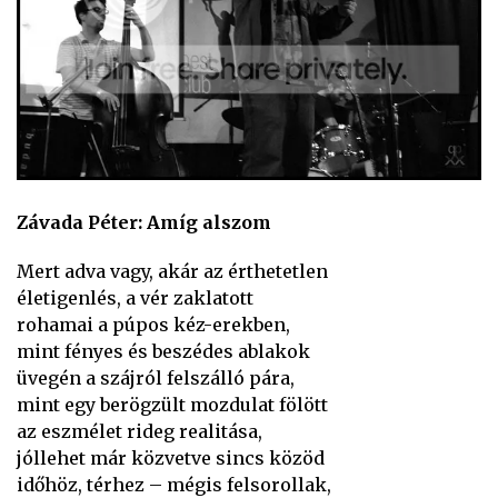
Závada Péter: Amíg alszom
Mert adva vagy, akár az érthetetlen
életigenlés, a vér zaklatott
rohamai a púpos kéz-erekben,
mint fényes és beszédes ablakok
üvegén a szájról felszálló pára,
mint egy berögzült mozdulat fölött
az eszmélet rideg realitása,
jóllehet már közvetve sincs közöd
időhöz, térhez – mégis felsorollak,