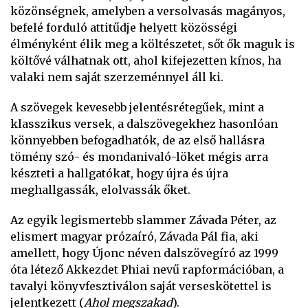
közönségnek, amelyben a versolvasás magányos,
befelé forduló attitűdje helyett közösségi
élményként élik meg a költészetet, sőt ők maguk is
költővé válhatnak ott, ahol kifejezetten kínos, ha
valaki nem saját szerzeménnyel áll ki.
A szövegek kevesebb jelentésrétegűek, mint a
klasszikus versek, a dalszövegekhez hasonlóan
könnyebben befogadhatók, de az első hallásra
tömény szó- és mondanivaló-löket mégis arra
készteti a hallgatókat, hogy újra és újra
meghallgassák, elolvassák őket.
Az egyik legismertebb slammer Závada Péter, az
elismert magyar prózaíró, Závada Pál fia, aki
amellett, hogy Újonc néven dalszövegíró az 1999
óta létező Akkezdet Phiai nevű rapformációban, a
tavalyi könyvfesztiválon saját verseskötettel is
jelentkezett (
Ahol megszakad
).