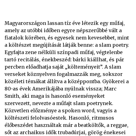
Magyarországon lassan tíz éve létezik egy műfaj,
amely az utóbbi időben egyre népszerűbbé vált a
fiatalok körében, és egyesek nem kevesebbet, mint
a költészet megújítását látják benne: a slam poetry.
Egyfajta zene nélküli színpadi műfaj, végtelenbe
tartó recitálás, énekbeszéd: bárki kiállhat, és pár
percben előadhatja saját „költeményeit”. A slam
verseket köznyelven fogalmazzák meg, sokszor
közéleti témákat állítva a középpontba. Gyökerei a
80-as évek Amerikájába nyúlnak vissza; Marc
Smith, aki maga is hasonló eseményeket
szervezett, nevezte a műfajt slam poetrynek.
Közvetlen előzménye a spoken word, vagyis a
költészeti felolvasóestek. Hasonló, ritmusos
élőbeszédet használtak már a beatköltők, a reggae,
sőt az archaikus idők trubadúrjai, görög énekesei