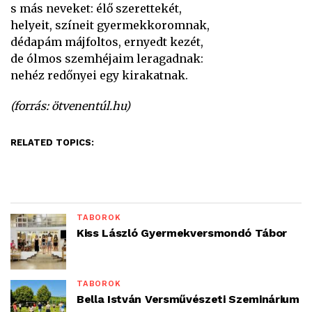
s más neveket: élő szerettekét,
helyeit, színeit gyermekkoromnak,
dédapám májfoltos, ernyedt kezét,
de ólmos szemhéjaim leragadnak:
nehéz redőnyei egy kirakatnak.
(forrás: ötvenentúl.hu)
RELATED TOPICS:
TÁBOROK
Kiss László Gyermekversmondó Tábor
TÁBOROK
Bella István Versművészeti Szeminárium