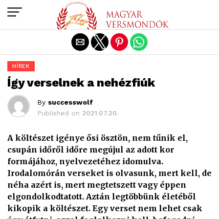
Exit mobile version
HÍREK
Így verselnek a nehézfiúk
By
successwolf
Published on
2021.07.20.
A költészet igénye ősi ösztön, nem tűnik el,
csupán időről időre megújul az adott kor
formájához, nyelvezetéhez idomulva.
Irodalomórán verseket is olvasunk, mert kell, de
néha azért is, mert megtetszett vagy éppen
elgondolkodtatott. Aztán legtöbbünk életéből
kikopik a költészet. Egy verset nem lehet csak