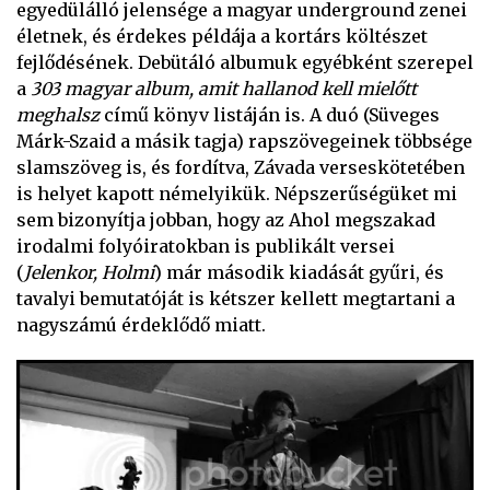
egyedülálló jelensége a magyar underground zenei
életnek, és érdekes példája a kortárs költészet
fejlődésének. Debütáló albumuk egyébként szerepel
a
303 magyar album, amit hallanod kell mielőtt
meghalsz
című könyv listáján is. A duó (Süveges
Márk-Szaid a másik tagja) rapszövegeinek többsége
slamszöveg is, és fordítva, Závada verseskötetében
is helyet kapott némelyikük. Népszerűségüket mi
sem bizonyítja jobban, hogy az Ahol megszakad
irodalmi folyóiratokban is publikált versei
(
Jelenkor, Holmi
) már második kiadását gyűri, és
tavalyi bemutatóját is kétszer kellett megtartani a
nagyszámú érdeklődő miatt.