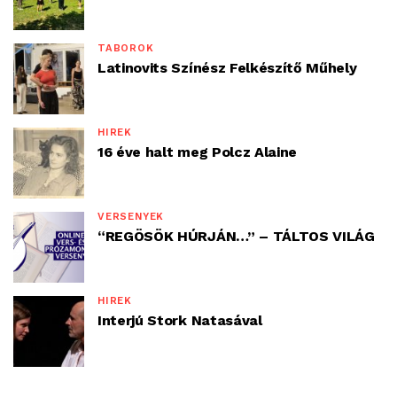
TÁBOROK
Latinovits Színész Felkészítő Műhely
HÍREK
16 éve halt meg Polcz Alaine
VERSENYEK
“REGÖSÖK HÚRJÁN…” – TÁLTOS VILÁG
HÍREK
Interjú Stork Natasával