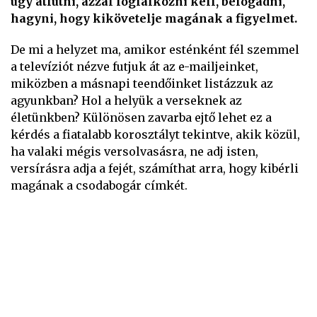
úgy átfutni, azzal foglalkozni kell, befogadni,
hagyni, hogy kikövetelje magának a figyelmet.
De mi a helyzet ma, amikor esténként fél szemmel
a televíziót nézve futjuk át az e-mailjeinket,
miközben a másnapi teendőinket listázzuk az
agyunkban? Hol a helyük a verseknek az
életünkben? Különösen zavarba ejtő lehet ez a
kérdés a fiatalabb korosztályt tekintve, akik közül,
ha valaki mégis versolvasásra, ne adj isten,
versírásra adja a fejét, számíthat arra, hogy kibérli
magának a csodabogár címkét.