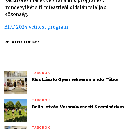
gasztronómiai és veteránautós programok
mindegyikét a filmfesztivál oldalán találja a
közönség.
BIFF 2024 Vetitesi program
RELATED TOPICS:
TÁBOROK
Kiss László Gyermekversmondó Tábor
TÁBOROK
Bella István Versművészeti Szeminárium
TÁBOROK