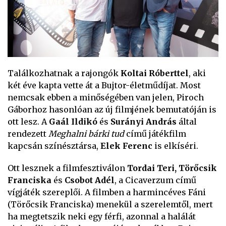
Találkozhatnak a rajongók
Koltai Róberttel
, aki
két éve kapta vette át a Bujtor-életműdíjat. Most
nemcsak ebben a minőségében van jelen, Piroch
Gáborhoz hasonlóan az új filmjének bemutatóján is
ott lesz. A
Gaál Ildikó
és
Surányi András
által
rendezett
Meghalni bárki tud
című játékfilm
kapcsán színésztársa,
Elek Ferenc
is elkíséri.
Ott lesznek a filmfesztiválon
Tordai Teri, Törőcsik
Franciska
és
Csobot Adél
, a Cicaverzum című
vígjáték szereplői. A filmben a harmincéves Fáni
(Törőcsik Franciska) menekül a szerelemtől, mert
ha megtetszik neki egy férfi, azonnal a halálát