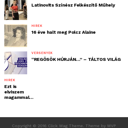
Latinovits Színész Felkészítő Műhely
HÍREK
16 éve halt meg Polcz Alaine
VERSENYEK
“REGÖSÖK HÚRJÁN…” – TÁLTOS VILÁG
HÍREK
Ezt is
elviszem
magammal…
Copyright © 2016 Click Mag Theme. Theme by MVP