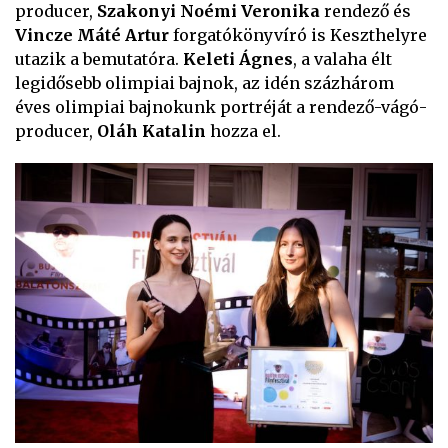
producer,
Szakonyi Noémi Veronika
rendező és
Vincze Máté Artur
forgatókönyvíró is Keszthelyre
utazik a bemutatóra.
Keleti Ágnes
, a valaha élt
legidősebb olimpiai bajnok, az idén százhárom
éves olimpiai bajnokunk portréját a rendező-vágó-
producer,
Oláh Katalin
hozza el.