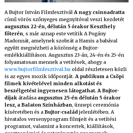
A Bujtor István Filmfesztivál
A nagy csinnadratta
című vörös szőnyeges megnyitóval veszi kezdetét
augusztus 22-én, délután 5 órakor Keszthely
főterén
, s már aznap este vetítik A Pogány
Madonnát, amelynek szobrát a Hamis a babával
együtt megnézheti a közönség a Bujtor-
emlékkiállításon. Augusztus 23-án, 24-én és 25-én
folyamatosan mennek a vetítések, ahogy a
www.bujtorfilmfesztival.hu
oldal részletesen közli
is az egyes mozik időpontját.
A publikum a Csöpi
filmek kivételével minden alkotást és
beszélgetést ingyenesen látogathat.
A Bujtor-
díjak
átadása
augusztus 25-én délután 5 órakor
lesz, a Balaton Színházban
, ünnepi ceremónia
kíséretében és a
Bujtor-család
jelenlétében. A
hivatalos versenyprogram filmjeit és a vetítési
programot, valamint a koncertek, kiállítások,