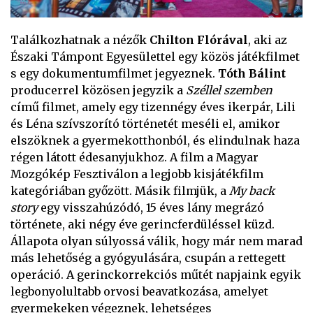
Találkozhatnak a nézők
Chilton Flórával
, aki az
Északi Támpont Egyesülettel egy közös játékfilmet
s egy dokumentumfilmet jegyeznek.
Tóth Bálint
producerrel közösen jegyzik a
Széllel szemben
című filmet, amely egy tizennégy éves ikerpár, Lili
és Léna szívszorító történetét meséli el, amikor
elszöknek a gyermekotthonból, és elindulnak haza
régen látott édesanyjukhoz. A film a Magyar
Mozgókép Fesztiválon a legjobb kisjátékfilm
kategóriában győzött. Másik filmjük, a
My back
story
egy visszahúzódó, 15 éves lány megrázó
története, aki négy éve gerincferdüléssel küzd.
Állapota olyan súlyossá válik, hogy már nem marad
más lehetőség a gyógyulására, csupán a rettegett
operáció. A gerinckorrekciós műtét napjaink egyik
legbonyolultabb orvosi beavatkozása, amelyet
gyermekeken végeznek, lehetséges