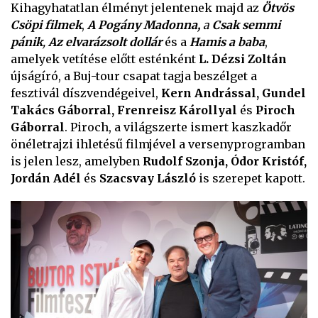
Kihagyhatatlan élményt jelentenek majd az
Ötvös
Csöpi filmek
,
A Pogány Madonna,
a
Csak semmi
pánik
,
Az elvarázsolt dollár
és a
Hamis a baba
,
amelyek vetítése előtt esténként
L. Dézsi Zoltán
újságíró, a Buj-tour csapat tagja beszélget a
fesztivál díszvendégeivel,
Kern Andrással, Gundel
Takács Gáborral, Frenreisz Károllyal
és
Piroch
Gáborral
. Piroch, a világszerte ismert kaszkadőr
önéletrajzi ihletésű filmjével a versenyprogramban
is jelen lesz, amelyben
Rudolf Szonja, Ódor Kristóf,
Jordán Adél
és
Szacsvay László
is szerepet kapott.