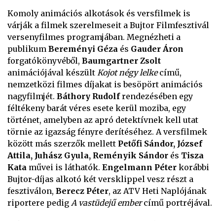
Komoly animációs alkotások és versfilmek is
várják a filmek szerelmeseit a Bujtor Filmfesztivál
versenyfilmes programjában. Megnézheti a
publikum
Bereményi Géza
és
Gauder Áron
forgatókönyvéből,
Baumgartner Zsolt
animációjával készült
Kojot négy lelke
című,
nemzetközi filmes díjakat is besöpört animációs
nagyfilmjét.
Báthory Rudolf
rendezésében egy
féltékeny barát véres esete kerül moziba, egy
történet, amelyben az apró detektívnek kell utat
törnie az igazság fényre derítéséhez. A versfilmek
között más szerzők mellett
Petőfi Sándor, József
Attila, Juhász Gyula, Reményik Sándor
és
Tisza
Kata
művei is láthatók.
Engelmann Péter
korábbi
Bujtor-díjas alkotó két versklippel vesz részt a
fesztiválon,
Berecz Péter
, az ATV Heti Naplójának
riportere pedig
A vastüdejű ember
című portréjával.