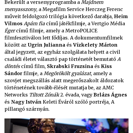
Bekerült a versenyprogramba a
Majdnem
menyasszony
, a Megafilm Service Herczeg Ferenc
műveit feldolgozó trilógia következő darabja,
Heim
Vilmos
Apám fia
című játékfilmje, a Vertgio Média
Éger
című filmje, amely a MetroPOLICE
filmfesztiválon lett fődíjas. A dokumentumfilmek
között az
Ugrin Julianna
és
Vízkelety Márton
által jegyzett, az egyház szolgálata helyett a civil
családi életet választó pap történetét bemutató
A
döntés
című film,
Skrabski Fruzsina
és
Kiss
Sándor
filmje, a
Megörökölt gyalázat
, amely a
szovjet megszállás alatt megerőszakolt áldozatok
történetének tovább élését mutatja be, az AMC
Networks
Tiltott Zónák
2. évada, vagy
Brlázs Ágnes
és
Nagy István
Keleti Éváról szóló portréja, A
pillangó szárnyán.