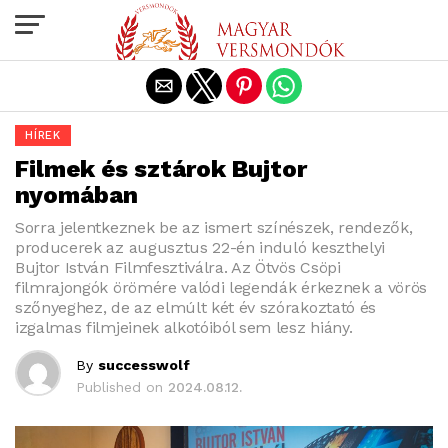
Exit mobile version
HÍREK
Filmek és sztárok Bujtor
nyomában
Sorra jelentkeznek be az ismert színészek, rendezők,
producerek az augusztus 22-én induló keszthelyi
Bujtor István Filmfesztiválra. Az Ötvös Csöpi
filmrajongók örömére valódi legendák érkeznek a vörös
szőnyeghez, de az elmúlt két év szórakoztató és
izgalmas filmjeinek alkotóiból sem lesz hiány.
By
successwolf
Published on
2024.08.12.