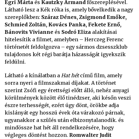
Egri Márta
és
Kautzky Armand
főszereplésével.
Látható lesz a Kék róka is, amely bővelkedik a nagy
szereplőkben:
Száraz Dénes, Zsigmond Emőke,
Schmied Zoltán, Kovács Panka, Fekete Ernő,
Bánovits Vivianne
és
Sodró Eliza
alakításai
hitelesítik a filmet, amelyben – Herczeg Ferenc
történetét feldolgozva – egy sármos dzsesszklub
tulajdonos két régi barátja házasságát igyekszik
feldúlni.
Látható a kínálatban a
Hat hét
című film, amely
sorra nyeri a filmszakmai díjakat. A történet
szerint Zsófi egy érettségi előtt álló, nehéz anyagi
körülmények között élő tinédzser, aki későn veszi
észre terhességét, ezért úgy dönt, örökbe adja
kislányát egy hosszú évek óta várakozó párnak,
ugyanakkor a szülés után elbizonytalanodik. és
mindössze hat hét áll rendelkezésére, hogy
végleges döntést hozzon.
Romwalter Judit