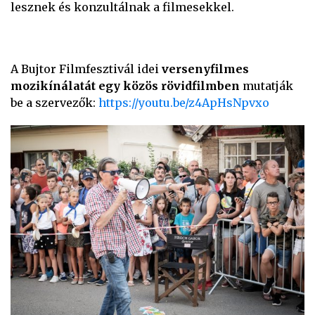
lesznek és konzultálnak a filmesekkel.
A Bujtor Filmfesztivál idei
versenyfilmes
mozikínálatát egy közös rövidfilmben
mutatják
be a szervezők:
https://youtu.be/z4ApHsNpvxo