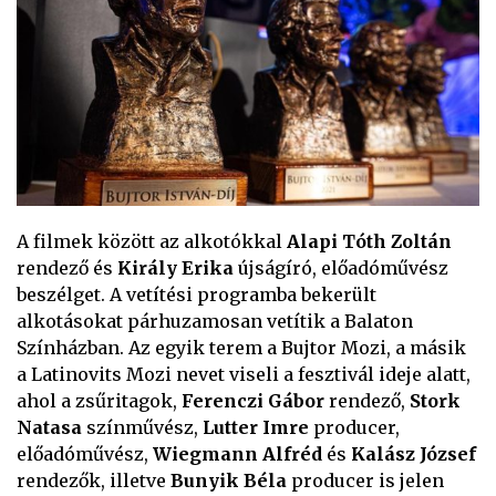
A filmek között az alkotókkal
Alapi Tóth Zoltán
rendező és
Király Erika
újságíró, előadóművész
beszélget. A vetítési programba bekerült
alkotásokat párhuzamosan vetítik a Balaton
Színházban. Az egyik terem a Bujtor Mozi, a másik
a Latinovits Mozi nevet viseli a fesztivál ideje alatt,
ahol a zsűritagok,
Ferenczi Gábor
rendező,
Stork
Natasa
színművész,
Lutter Imre
producer,
előadóművész,
Wiegmann Alfréd
és
Kalász József
rendezők, illetve
Bunyik Béla
producer is jelen