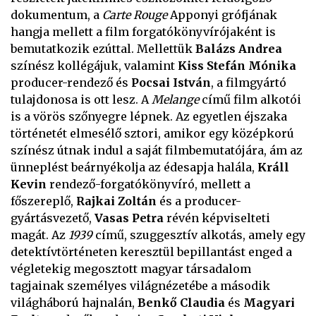
dokumentum, a
Carte Rouge
Apponyi grófjának
hangja mellett a film forgatókönyvírójaként is
bemutatkozik ezúttal. Mellettük
Balázs Andrea
színész kollégájuk, valamint
Kiss Stefán Mónika
producer-rendező és
Pocsai István
, a filmgyártó
tulajdonosa is ott lesz. A
Melange
című film alkotói
is a vörös szőnyegre lépnek. Az egyetlen éjszaka
történetét elmesélő sztori, amikor egy középkorú
színész útnak indul a saját filmbemutatójára, ám az
ünneplést beárnyékolja az édesapja halála,
Králl
Kevin
rendező-forgatókönyvíró, mellett a
főszereplő,
Rajkai Zoltán
és a producer-
gyártásvezető,
Vasas Petra
révén képviselteti
magát. Az
1939
című, szuggesztív alkotás, amely egy
detektívtörténeten keresztül bepillantást enged a
végletekig megosztott magyar társadalom
tagjainak személyes világnézetébe a második
világháború hajnalán,
Benkő Claudia
és
Magyari