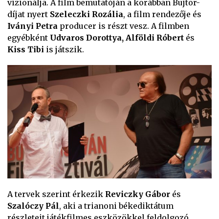
vizionálja. A film bemutatóján a korábban Bujtor-
díjat nyert
Szeleczki Rozália
, a film rendezője és
Iványi Petra
producer is részt vesz. A filmben
egyébként
Udvaros Dorottya, Alföldi Róbert
és
Kiss Tibi
is játszik.
A tervek szerint érkezik
Reviczky Gábor
és
Szalóczy Pál
, aki a trianoni békediktátum
részleteit játékfilmes eszközökkel feldolgozó