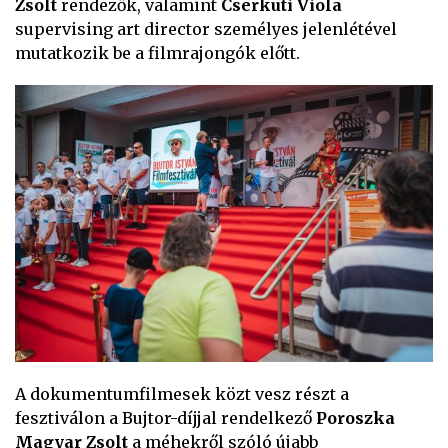
Zsolt
rendezők, valamint
Cserkuti Viola
supervising art director személyes jelenlétével
mutatkozik be a filmrajongók előtt.
A dokumentumfilmesek közt vesz részt a
fesztiválon a Bujtor-díjjal rendelkező
Poroszka
Magyar Zsolt
a méhekről szóló újabb