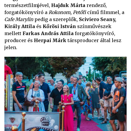
természetfilmjével,
Hajduk Márta
rendező,
forgatókönyvíró a
Rokonom, Petőfi
című filmmel, a
Cafe Marylin
pedig a szereplők,
Sciviero Seany,
Király Attila
és
Kőrösi István
színművészek
mellett
Farkas András Attila
forgatókönyvíró,
producer és
Herpai Márk
társproducer által lesz
jelen.