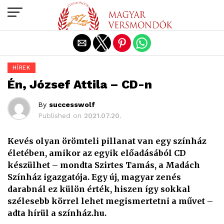
Exit mobile version
HÍREK
Én, József Attila – CD-n
By
successwolf
Published on
2021.07.20.
Kevés olyan örömteli pillanat van egy színház
életében, amikor az egyik előadásából CD
készülhet – mondta Szirtes Tamás, a Madách
Színház igazgatója. Egy új, magyar zenés
darabnál ez külön érték, hiszen így sokkal
szélesebb körrel lehet megismertetni a művet –
adta hírül a színház.hu.