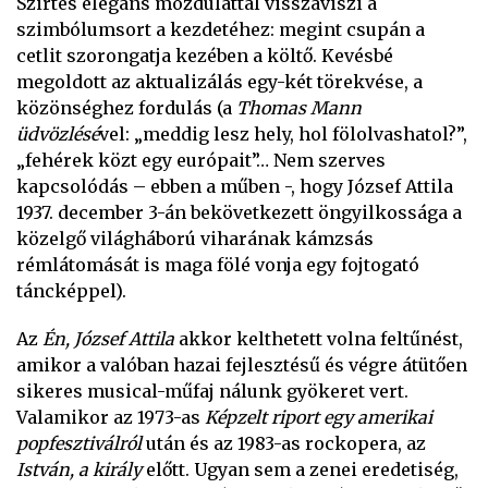
Szirtes elegáns mozdulattal visszaviszi a
szimbólumsort a kezdetéhez: megint csupán a
cetlit szorongatja kezében a költő. Kevésbé
megoldott az aktualizálás egy-két törekvése, a
közönséghez fordulás (a
Thomas Mann
üdvözlésé
vel: „meddig lesz hely, hol fölolvashatol?”,
„fehérek közt egy európait”… Nem szerves
kapcsolódás – ebben a műben -, hogy József Attila
1937. december 3-án bekövetkezett öngyilkossága a
közelgő világháború viharának kámzsás
rémlátomását is maga fölé vonja egy fojtogató
táncképpel).
Az
Én, József Attila
akkor kelthetett volna feltűnést,
amikor a valóban hazai fejlesztésű és végre átütően
sikeres musical-műfaj nálunk gyökeret vert.
Valamikor az 1973-as
Képzelt riport egy amerikai
popfesztiválról
után és az 1983-as rockopera, az
István, a király
előtt. Ugyan sem a zenei eredetiség,