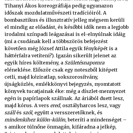
Tihanyi Ákos koreográfiája pedig ugyanazon
időszak mozdulatművészeti tradícióiról. A
bombasztikus és illusztratív jelleg mégsem kerüli
el mindig az előadást, és későbbi idők nem a legjobb
irodalmi színpadi leágazásai is el-elnyúlnak idáig
(mi a csudának kell a többszörös befejezést
követően még József Attila egyik fényképét is a
háttérfalra vetíteni?). Igazán sikerült jelenet az
egyik híres költemény, a
Születésnapomra
eléneklése. Először csak egy noteszből kitépett
cetli, majd kéziratlap, sokszorosítvány,
újságközlés, emlékkönyvi bejegyzés, nyomtatott
könyvek tucatjainak éke: még a díszlet-mennyezet
egén is papírlapok szállnak. Az áriából duett lesz,
majd kórus. A vers
ered
, osztályharcos lesz, vagy
száll
és
szól
, együtt a versszeretőknek, és
mindenkihez külön-külön
, beteríti a mindenséget –
s amikor túlnőne önmagán, kifáradna a jelkép,