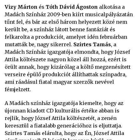
Vizy Márton
és
Tóth Dávid Ágoston
alkotása a
Madách Színház 2009-ben kiírt musicalpályázatán
tűnt fel, és bár az első három helyezett közé nem
került be, a színház látott benne fantáziát és
felkarolta a produkciót, amelyet idén februárban
mutatták be, nagy sikerrel.
Szirtes Tamás
, a
Madách Színház igazgatója elmondta, hogy József
Attila költészete nagyon közel áll hozzá, ezért is
örült annak, hogy kizárólag a költő megzenésített
verseire épülő produkciót állíthattak színpadra,
ami ráadásul fiatal magyar szerzők nevével
fémjelzett.
A Madách színház igazgatója kiemelte, hogy az
újonnan kiadott CD kulturális értéke abban is
rejlik, hogy József Attila költészetét, a zenén
keresztül a fiatalabb generációhoz is eljuttatja.
Szirtes Tamás elárulta, hogy az Én, József Attila