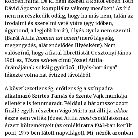
koncentrálna. De ki nem szereti a költőt ebben Tóth
Dávid Ágoston kompilálta vékony mesében? Az író
nem merészkedik odáig, hogy ha más nem, talán az
irodalmi és szerelmi vetélytárs (egy időben,
úgymond, a legjobb barát), Illyés Gyula nem szereti
(Barát Attila
[nomen est omen]
merő lágyság,
megengedés, alárendelődés Illyésként). Nem
valószínű, hogy a fiatal librettistát Gosztonyi János
1961-es,
Tiszta szívvel
című József Attila-
drámájának sokáig gyűrűző „Illyés-botránya”
fékezte volna hat évtized távolából.
A következetlenség, erőtlenség a színpadra
alkalmazó Szirtes Tamás és Szente Vajk munkája
ellenére is fennmaradt. Például a háromszorozott
finálé egyik részében Vágó Márta azt állítja:
akkor
észre sem vették József Attila
most
csodálatosnak
érzett költeményeit (az emlékiratra 1943-ban került
pont; 1975-ben látott napvilágot). Mi, nézők azonban