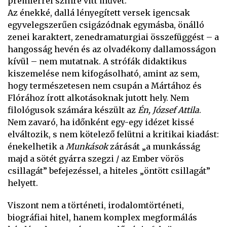
premierrel színre vitt művét.
Az énekké, dallá lényegített versek igencsak
egyvelegszerűen csigázódnak egymásba, önálló
zenei karaktert, zenedramaturgiai összefüggést – a
hangosság hevén és az olvadékony dallamosságon
kívül – nem mutatnak. A strófák didaktikus
kiszemelése nem kifogásolható, amint az sem,
hogy természetesen nem csupán a Mártához és
Flórához írott alkotásoknak jutott hely. Nem
filológusok számára készült az
Én, József Attila
.
Nem zavaró, ha időnként egy-egy idézet kissé
elváltozik, s nem kötelező felütni a kritikai kiadást:
énekelhetik a
Munkások
zárását „a munkásság
majd a sötét gyárra szegzi / az Ember vörös
csillagát” befejezéssel, a hiteles „öntött csillagát”
helyett.
Viszont nem a történeti, irodalomtörténeti,
biográfiai hitel, hanem komplex megformálás