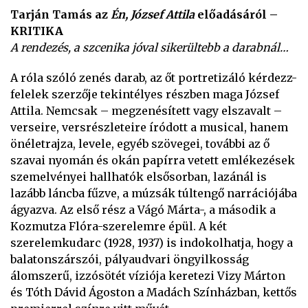
Tarján Tamás az
Én, József Attila
előadásáról –
KRITIKA
A rendezés, a szcenika jóval sikerültebb a darabnál…
A róla szóló zenés darab, az őt portretizáló kérdezz-
felelek szerzője tekintélyes részben maga József
Attila. Nemcsak – megzenésített vagy elszavalt –
verseire, versrészleteire íródott a musical, hanem
önéletrajza, levele, egyéb szövegei, további az ő
szavai nyomán és okán papírra vetett emlékezések
szemelvényei hallhatók elsősorban, lazánál is
lazább láncba fűzve, a múzsák túltengő narrációjába
ágyazva. Az első rész a Vágó Márta-, a második a
Kozmutza Flóra-szerelemre épül. A két
szerelemkudarc (1928, 1937) is indokolhatja, hogy a
balatonszárszói, pályaudvari öngyilkosság
álomszerű, izzósötét víziója keretezi Vizy Márton
és Tóth Dávid Ágoston a Madách Színházban, kettős