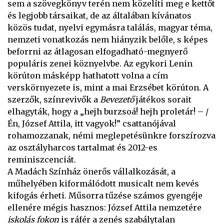
sem a szövegkönyv terén nem közelíti meg e kettőt
és legjobb társaikat, de az általában kívánatos
közös tudat, nyelvi egymásra találás, magyar téma,
nemzeti vonatkozás nem hiányzik belőle, s képes
beforrni az átlagosan elfogadható-megnyerő
populáris zenei köznyelvbe. Az egykori Lenin
körúton másképp hathatott volna a cím
verskörnyezete is, mint a mai Erzsébet körúton. A
szerzők, színrevivők a
Bevezető
játékos sorait
elhagyták, hogy a „hejh burzsoá! hejh proletár! – /
Én, József Attila, itt vagyok!” csattanójával
rohamozzanak, némi meglepetésünkre forszírozva
az osztályharcos tartalmat és 2012-es
reminiszcenciát.
A Madách Színház önerős vállalkozását, a
műhelyében kiformálódott musicalt nem kevés
kifogás érheti. Műsorra tűzése számos gyengéje
ellenére mégis hasznos: József Attila nemzetére
iskolás fokon
is ráfér a zenés szabálytalan