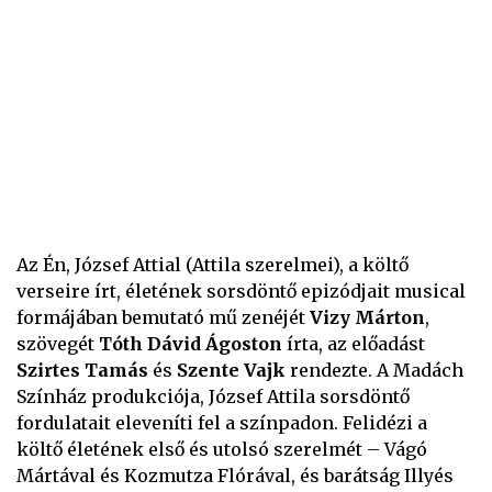
Az Én, József Attial (Attila szerelmei), a költő
verseire írt, életének sorsdöntő epizódjait musical
formájában bemutató mű zenéjét
Vizy Márton
,
szövegét
Tóth Dávid Ágoston
írta, az előadást
Szirtes Tamás
és
Szente Vajk
rendezte. A Madách
Színház produkciója, József Attila sorsdöntő
fordulatait eleveníti fel a színpadon. Felidézi a
költő életének első és utolsó szerelmét – Vágó
Mártával és Kozmutza Flórával, és barátság Illyés