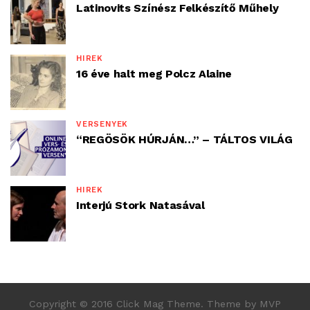
Latinovits Színész Felkészítő Műhely
HÍREK
16 éve halt meg Polcz Alaine
VERSENYEK
“REGÖSÖK HÚRJÁN…” – TÁLTOS VILÁG
HÍREK
Interjú Stork Natasával
Copyright © 2016 Click Mag Theme. Theme by MVP