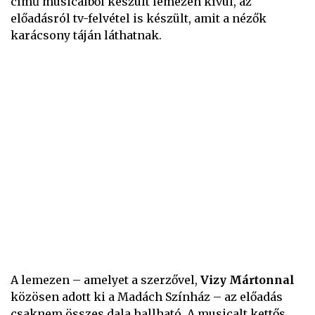
című musicalből készült lemezen kívül, az
előadásról tv-felvétel is készült, amit a nézők
karácsony táján láthatnak.
A lemezen – amelyet a szerzővel,
Vizy Mártonnal
közösen adott ki a Madách Színház – az előadás
csaknem összes dala hallható. A musicalt kettős