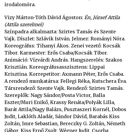
irodalomóra.
Vizy Márton-Tóth Dávid Ágoston:
Én, József Attila
(Attila szerelmei)
Színpadra alkalmazta: Szirtes Tamás és Szente
Vajk. Díszlet: Szlávik István. Jelmez: Rományi Nóra.
Koreográfus: Tihanyi Ákos. Zenei vezető: Kocsák
Tibor. Karmester: Erős Csaba/Kocsák Tibor.
Animáció: Vízvárdi András. Hangszerelés: Szakos
Krisztián. Koreográfusasszisztens: Lippai
Krisztina. Korrepetitor: Axmann Péter, Erős Csaba.
A rendező munkatársa: Fellegi Réka, Kutschera Éva.
Társrendező: Szente Vajk. Rendező: Szirtes Tamás.
Szereplők: Nagy Sándor/Posta Victor, Balla
Eszter/Muri Enikő, Krassy Renáta/Polyák Lilla,
Barát Attila/Nagy Balázs, Pusztaszeri Kornél, Dobos
Judit, Laklóth Aladár, Sándor Dávid, Barabás Kiss
Zoltán, Imre Sebastian, Bereczky G. Zoltán, Németh
Gábor, Kiss Ernő Zsolt, Wégner Judit, Csorba