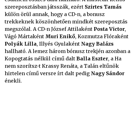
szereposztásban játsszák, ezért
Szirtes Tamás
külön örül annak, hogy a CD-n, a bonusz
trekkeknek köszönhetően mindkét szereposztás
megszólal. A CD-n József Attilaként
Posta Victor
,
Vágó Mártaként
Muri Enikő
, Kozmutza Flóraként
Polyák Lilla
, Illyés Gyulaként
Nagy Balázs
hallható. A lemez három bónusz trekjén azonban a
Kopogtatás nélkül című dalt
Balla Eszter
, a Ha
nem szorítsz-t Krassy Renáta, a Talán eltűnök
hirtelen című versre írt dalt pedig
Nagy Sándor
énekli.