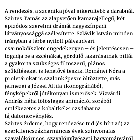
A rendezés, a szcenika jóval sikerültebb a darabnál.
Szirtes Tamás az alapvetően kamarajellegű, két
epizódos szerelmi drámát nagyszínpadi
látványossággá szélesítette. Szlávik István minden
irányban a térbe nyitott pályaudvari
csarnokdíszlete engedékenyen – és jelentésesen –
fogadja be a szcénákat, gördülő takarásainak pillái
a gyakorta szükséges filmszerű, plános
szűkítéseket is lehetővé teszik. Rományi Nóra a
proletárokat is szalonképesre öltöztette, más
jelmezei a József Attila-ikonográfiából,
fényképekről jótékonyan ismerősek. Vízvárdi
András néha fölösleges animációi sorából
emlékezetes a kobaltkék-rozsdabarna
fájdalomörvénylés.
Szirtes érdeme, hogy rendezése tud (és hírt ad) az
ezerkilencszázharmincas évek színvonalas
szavalókórusos, szavalóművészeti hagyományáról,