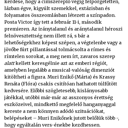
kérdése, hogy a címszereplő végig felpörgetetten,
lázban égve, kigyúlt szemekkel, extázisban és
folyamatos összeomlásban létezett a színpadon.
Posta Victor így tett a február 11-i, második
premieren. Az iránytalanul és aránytalanul héroszi
felnövesztettség nem illett rá, s bár a
lehetőségekhez képest szépen, a végtelenbe vagy a
jövőbe fúrt pillantással tolmácsolta a rímes és
rímtelen sorokat, a meg nem írt, zavaros szerep
alatt
kellett keresgélnie azt az emberi régiót,
amelyben legalább a musical-valóság dimenziót
kitöltheti a figura. Muri Enikő (Márta) és Krassy
Renáta (Flóra) csakis csitítóan hathatott túlfűtött
kedvesére. Előbbi szögletesebb, kislányosabb
játékkal, utóbbi már-már az asszonyos érettség
eszközeivel, mindkettő megfelelő hanganyaggal
kereste a nem könnyen adódó szituációkat,
belépéseket – Muri Enikőnek jutott belőlük több -,
hogy egyáltalán vers-énekbe kezdhessen.