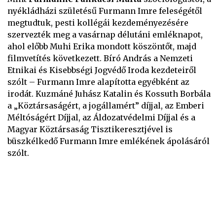
nyékládházi születésű Furmann Imre feleségétől
megtudtuk, pesti kollégái kezdeményezésére
szervezték meg a vasárnap délutáni emléknapot,
ahol előbb Muhi Erika mondott köszöntőt, majd
filmvetítés következett. Bíró András a Nemzeti
Etnikai és Kisebbségi Jogvédő Iroda kezdeteiről
szólt – Furmann Imre alapította egyébként az
irodát. Kuzmáné Juhász Katalin és Kossuth Borbála
a „Köztársaságért, a jogállamért” díjjal, az Emberi
Méltóságért Díjjal, az Áldozatvédelmi Díjjal és a
Magyar Köztársaság Tisztikeresztjével is
büszkélkedő Furmann Imre emlékének ápolásáról
szólt.