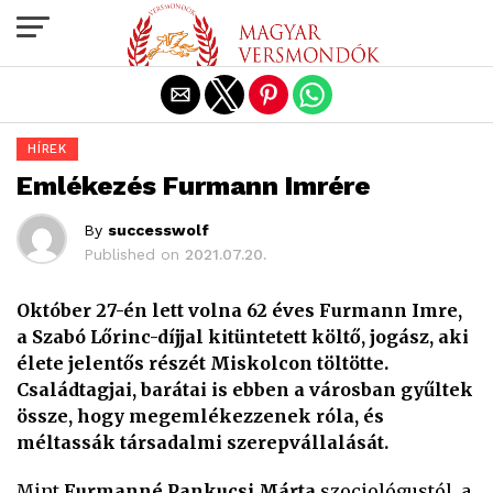
Exit mobile version
HÍREK
Emlékezés Furmann Imrére
By
successwolf
Published on
2021.07.20.
Október 27-én lett volna 62 éves Furmann Imre,
a Szabó Lőrinc-díjjal kitüntetett költő, jogász, aki
élete jelentős részét Miskolcon töltötte.
Családtagjai, barátai is ebben a városban gyűltek
össze, hogy megemlékezzenek róla, és
méltassák társadalmi szerepvállalását.
Mint
Furmanné Pankucsi Márta
szociológustól, a