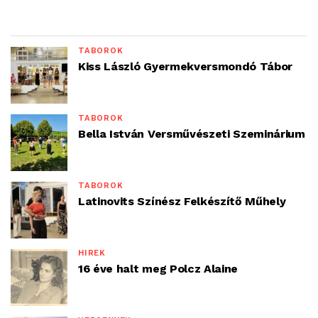
TÁBOROK
Kiss László Gyermekversmondó Tábor
TÁBOROK
Bella István Versművészeti Szeminárium
TÁBOROK
Latinovits Színész Felkészítő Műhely
HÍREK
16 éve halt meg Polcz Alaine