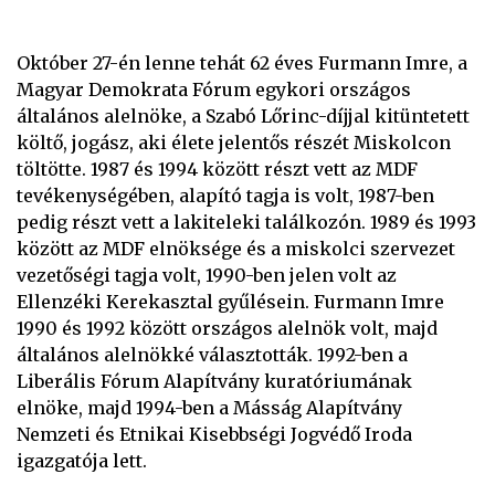
Október 27-én lenne tehát 62 éves Furmann Imre, a
Magyar Demokrata Fórum egykori országos
általános alelnöke, a Szabó Lőrinc-díjjal kitüntetett
költő, jogász, aki élete jelentős részét Miskolcon
töltötte. 1987 és 1994 között részt vett az MDF
tevékenységében, alapító tagja is volt, 1987-ben
pedig részt vett a lakiteleki találkozón. 1989 és 1993
között az MDF elnöksége és a miskolci szervezet
vezetőségi tagja volt, 1990-ben jelen volt az
Ellenzéki Kerekasztal gyűlésein. Furmann Imre
1990 és 1992 között országos alelnök volt, majd
általános alelnökké választották. 1992-ben a
Liberális Fórum Alapítvány kuratóriumának
elnöke, majd 1994-ben a Másság Alapítvány
Nemzeti és Etnikai Kisebbségi Jogvédő Iroda
igazgatója lett.