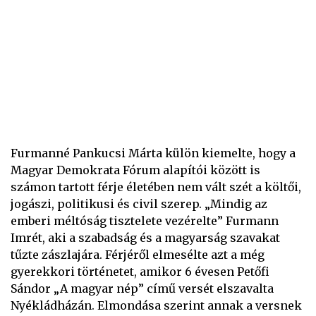
Furmanné Pankucsi Márta külön kiemelte, hogy a
Magyar Demokrata Fórum alapítói között is
számon tartott férje életében nem vált szét a költői,
jogászi, politikusi és civil szerep. „Mindig az
emberi méltóság tisztelete vezérelte” Furmann
Imrét, aki a szabadság és a magyarság szavakat
tűzte zászlajára. Férjéről elmesélte azt a még
gyerekkori történetet, amikor 6 évesen Petőfi
Sándor „A magyar nép” című versét elszavalta
Nyékládházán. Elmondása szerint annak a versnek