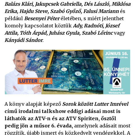
Balázs Klári, Jakupcsek Gabriella, Dés László, Miklósa
Erika, Hajdu Steve, Szabó Győző, Falusi Mariann
és
például
Besenyei Péter
életében, s miért jelenthet
komoly kapcsolatot köztük
Ady, Radnóti, József
Attila, Tóth Árpád, Juhász Gyula, Szabó Lőrinc
vagy
Kányádi Sándor
.
A könyv alapját képező
Sorok között Lutter Imrével
című irodalmi talkshow eddigi adásai most is
láthatók az ATV-n és az ATV Spiriten, ősztől
pedig jön a műsor 6. évada,
amelynek adásait most
rögzítik, újabb ismert és közkedvelt vendégekkel. A