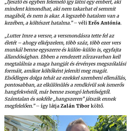
„Ijesztő és egyben felemelő így látni egy embert, aki
mindent kimondhat, aki nem takarhat el semmit
magából, és nem is akar. A legszebb hatalom van a
kezében, a költészet hatalma.”
– véli
Erős Antónia
.
„Lutter Imre a versre, a versmondásra tette fel az
életét – ahogy elképzelem, több száz, több ezer vers
munkál benne egyszerre és külön-külön is, egyfajta
állandóságban. Ebben a rendezett zűrzavarban kell
megtalálnia a maga hangját és érvényes megszólalási
formáit, amikor költőként jeleníti meg magát.
Elsődleges dolga tehát az ezekkel szembeni ellenállás,
pontosabban, az elkülönülés a rendkívül sok ismerős
hangfekvéstől, már benne zsongó lehetőségtől.
Számtalan és sokféle „hangszeren” játszik ennek
megfelelően.”
– így látja
Zalán Tibor
költő.