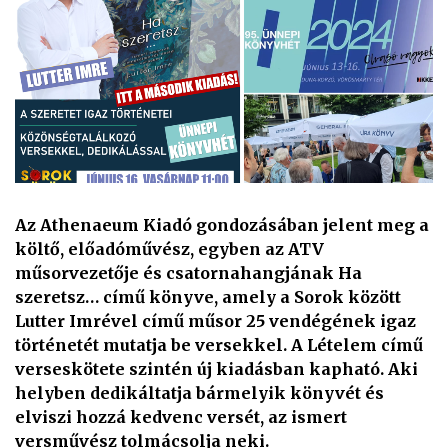
Az Athenaeum Kiadó gondozásában jelent meg a
költő, előadóművész, egyben az ATV
műsorvezetője és csatornahangjának Ha
szeretsz… című könyve, amely a Sorok között
Lutter Imrével című műsor 25 vendégének igaz
történetét mutatja be versekkel. A Lételem című
verseskötete szintén új kiadásban kapható. Aki
helyben dedikáltatja bármelyik könyvét és
elviszi hozzá kedvenc versét, az ismert
versművész tolmácsolja neki.