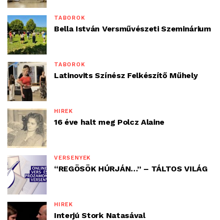
TÁBOROK
Bella István Versművészeti Szeminárium
TÁBOROK
Latinovits Színész Felkészítő Műhely
HÍREK
16 éve halt meg Polcz Alaine
VERSENYEK
“REGÖSÖK HÚRJÁN…” – TÁLTOS VILÁG
HÍREK
Interjú Stork Natasával