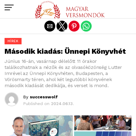
Exit mobile version
HÍREK
Második kiadás: Ünnepi Könyvhét
Június 16-án, vasárnap délelőtt 11 órakor
találkozhatnak a nézők és az olvasóközönség Lutter
Imrével az Ünnepi Könyvhéten, Budapesten, a
Vörösmarty téren, ahol két legutóbbi könyvének
második kiadását dedikálja, és verset is mond.
By
successwolf
Published on
2024.06.13.