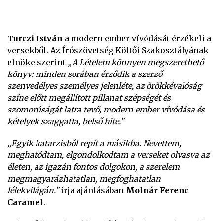
Turczi István
a modern ember vívódását érzékeli a
versekből. Az Írószövetség Költői Szakosztályának
elnöke szerint
„A Lételem könnyen megszerethető
könyv: minden sorában érződik a szerző
szenvedélyes személyes jelenléte, az örökkévalóság
színe előtt megállított pillanat szépségét és
szomorúságát latra tevő, modern ember vívódása és
kételyek szaggatta, belső hite.”
„Egyik katarzisból repít a másikba. Nevettem,
meghatódtam, elgondolkodtam a verseket olvasva az
életen, az igazán fontos dolgokon, a szerelem
megmagyarázhatatlan, megfoghatatlan
lélekvilágán.”
írja ajánlásában
Molnár Ferenc
Caramel
.