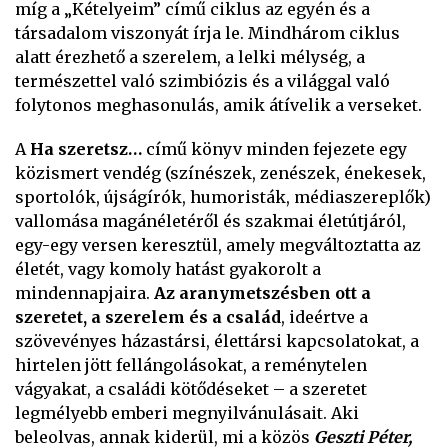
míg a „Kételyeim” című ciklus az egyén és a
társadalom viszonyát írja le. Mindhárom ciklus
alatt érezhető a szerelem, a lelki mélység, a
természettel való szimbiózis és a világgal való
folytonos meghasonulás, amik átívelik a verseket.
A
Ha szeretsz…
című könyv minden fejezete egy
közismert vendég (színészek, zenészek, énekesek,
sportolók, újságírók, humoristák, médiaszereplők)
vallomása magánéletéről és szakmai életútjáról,
egy-egy versen keresztül, amely megváltoztatta az
életét, vagy komoly hatást gyakorolt a
mindennapjaira.
Az aranymetszésben ott a
szeretet, a szerelem és a család
, ideértve a
szövevényes házastársi, élettársi kapcsolatokat, a
hirtelen jött fellángolásokat, a reménytelen
vágyakat, a családi kötődéseket – a szeretet
legmélyebb emberi megnyilvánulásait. Aki
beleolvas, annak kiderül, mi a közös
Geszti Péter,