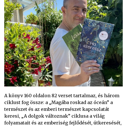
A könyv 160 oldalon 82 verset tartalmaz, és három
ciklust fog össze: a „Magába roskad az óceán” a
természet és az emberi természet kapcsolatát
keresi, „A dolgok változnak” ciklusa a világ
folyamatait és az emberiség fejlődését, útkeresését,