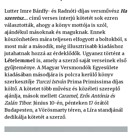
Lutter Imre Bánffy- és Radnóti-díjas versművész
Ha
szeretsz…
című verses interjú kötetét sok ezren
választották, ahogy a könyv mottója is szól,
ajándékul másoknak és maguknak. Ennek
köszönhetően mára teljesen elfogyott a boltokból, s
most már a második, még illusztrisabb kiadáshoz
jutahatnak hozzá az érdeklődők. Ugyanez történt a
Lételemmel
is, amely a szerző saját verseinek első
gyűjteménye. A Magyar Versmondók Egyesülete
kiadásában másodjára is polcra kerülő könyv
szerkesztője
Turczi István
Prima Primissima díjas
költő. A kötetet több művész és közéleti szereplő
ajánlja, mások mellett
Caramel, Erős Antónia és
Zalán Tibor
. Június 10-én, pénteken 17 órától
Budapesten, a Vörösmarty téren, a Líra standjánál
dedikálja kötetét a szerző.