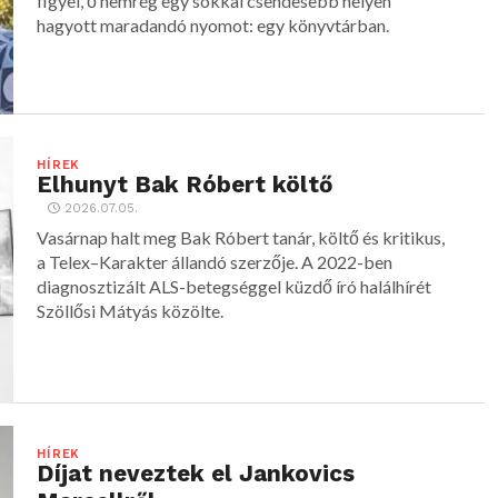
figyel, ő nemrég egy sokkal csendesebb helyen
hagyott maradandó nyomot: egy könyvtárban.
HÍREK
Elhunyt Bak Róbert költő
2026.07.05.
Vasárnap halt meg Bak Róbert tanár, költő és kritikus,
a Telex–Karakter állandó szerzője. A 2022-ben
diagnosztizált ALS-betegséggel küzdő író halálhírét
Szöllősi Mátyás közölte.
HÍREK
Díjat neveztek el Jankovics