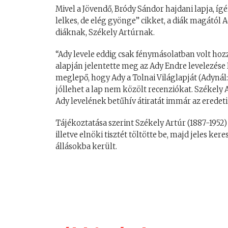
Mivel a Jövendő, Bródy Sándor hajdani lapja, ígé
lelkes, de elég gyönge” cikket, a diák magától 
diáknak, Székely Artúrnak.
“Ady levele eddig csak fénymásolatban volt hozzá
alapján jelentette meg az Ady Endre levelezése I.
meglepő, hogy Ady a Tolnai Világlapját (Adynál:
jóllehet a lap nem közölt recenziókat. Székely 
Ady levelének betűhív átiratát immár az eredeti
Tájékoztatása szerint Székely Artúr (1887-1952) sz
illetve elnöki tisztét töltötte be, majd jeles k
állásokba került.