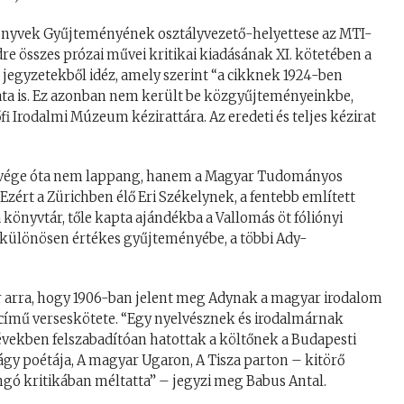
Könyvek Gyűjteményének osztályvezető-helyettese az MTI-
dre összes prózai művei kritikai kiadásának XI. kötetében a
 jegyzetekből idéz, amely szerint “a cikknek 1924-ben
ata is. Ez azonban nem került be közgyűjteményeinkbe,
fi Irodalmi Múzeum kézirattára. Az eredeti és teljes kézirat
k vége óta nem lappang, hanem a Magyar Tudományos
zért a Zürichben élő Eri Székelynek, a fentebb említett
könyvtár, tőle kapta ajándékba a Vallomás öt fóliónyi
z különösen értékes gyűjteményébe, a többi Ady-
ér arra, hogy 1906-ban jelent meg Adynak a magyar irodalom
című verseskötete. “Egy nyelvésznek és irodalmárnak
 években felszabadítóan hatottak a költőnek a Budapesti
gy poétája, A magyar Ugaron, A Tisza parton – kitörő
ngó kritikában méltatta” – jegyzi meg Babus Antal.