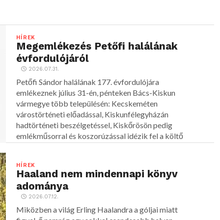
HÍREK
Megemlékezés Petőfi halálának
évfordulójáról
2026.07.31.
Petőfi Sándor halálának 177. évfordulójára
emlékeznek július 31-én, pénteken Bács-Kiskun
vármegye több településén: Kecskeméten
várostörténeti előadással, Kiskunfélegyházán
hadtörténeti beszélgetéssel, Kiskőrösön pedig
emlékműsorral és koszorúzással idézik fel a költő
alakját.
HÍREK
Haaland nem mindennapi könyv
adománya
2026.07.12.
Miközben a világ Erling Haalandra a góljai miatt