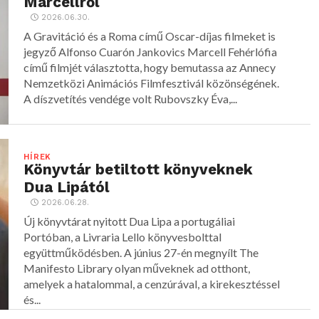
Marcellről
2026.06.30.
A Gravitáció és a Roma című Oscar-díjas filmeket is
jegyző Alfonso Cuarón Jankovics Marcell Fehérlófia
című filmjét választotta, hogy bemutassa az Annecy
Nemzetközi Animációs Filmfesztivál közönségének.
A díszvetítés vendége volt Rubovszky Éva,...
HÍREK
Könyvtár betiltott könyveknek
Dua Lipától
2026.06.28.
Új könyvtárat nyitott Dua Lipa a portugáliai
Portóban, a Livraria Lello könyvesbolttal
együttműködésben. A június 27-én megnyílt The
Manifesto Library olyan műveknek ad otthont,
amelyek a hatalommal, a cenzúrával, a kirekesztéssel
és...