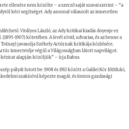
rete ellenére nem közölte – a szerző saját szavai szerint – “a
Adytól kért segítséget. Ady azonnal válaszolt az ismeretlen
férhető. Vitályos László, az Ady kritikai kiadás doyenje ez
 (1895-1907) kötetében. A levél rövid, udvarias, és az benne a
 Tolnay) javasolja Székely Artúrnak kritikája közlésére,
Artúr ismertetője végül a Világosságban látott napvilágot.
 kézirat alapján közöljük” – írja Babus.
ép pályát futott be: 1908 és 1913 között a Galilei Kör főtitkári,
ereskedelmi szakíróvá képezte magát, és fontos gazdasági