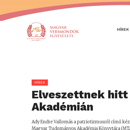
HÍREK
HÍREK
Elveszettnek hitt
Akadémián
Ady Endre Vallomás a patriotizmusról című ké
Magyar Tudományos Akadémia Könyvtára (MTA