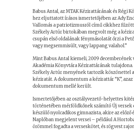
Babus Antal, az MTAK Kézirattárának és Régi 
hez eljuttatott írásos ismertetőjében az Ady En
Vallomás a patriotizmusról című cikkhez fűzött
Székely Artúr birtokában megvolt még a kézir
csupán első oldalának fénymásolatát őrzi a Pető
vagy megsemmisült, vagy lappang valahol.”
Mint Babus Antal kiemeli, 2009 decemberéne
Akadémia Könyvtára Kézirattárának tulajdona. E
Székely Artúr menyének tartozik köszönettel a 
kéziratát. A dokumentum a kézirattár “K”, aza
dokumentum mellé került.
Ismertetőjében az osztályvezető-helyettes kit
történetében mérföldkőnek számító Új versek 
készülő nyolcadikos gimnazista, akire az előző
Naplóban megjelent versei – például A Hortobá
örömmel fogadta a verseskötet, és rögvest rajo