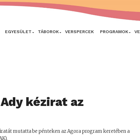
EGYESÜLET
TÁBOROK
VERSPERCEK
PROGRAMOK
V
 Ady kézirat az
ziratát mutatta be pénteken az Agora program keretében a
K).