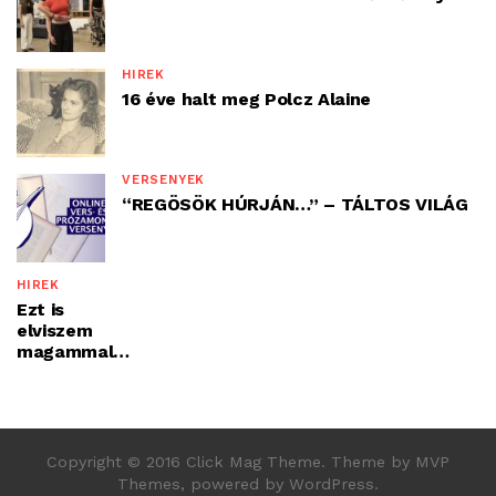
HÍREK
16 éve halt meg Polcz Alaine
VERSENYEK
“REGÖSÖK HÚRJÁN…” – TÁLTOS VILÁG
HÍREK
Ezt is
elviszem
magammal…
Copyright © 2016 Click Mag Theme. Theme by MVP
Themes, powered by WordPress.