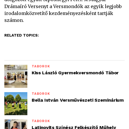
Drámaíró Versenyt a Versmondók az egyik legjobb
irodalomközvetítő kezdeményezésként tartják
számon.
RELATED TOPICS:
TÁBOROK
Kiss László Gyermekversmondó Tábor
TÁBOROK
Bella István Versművészeti Szeminárium
TÁBOROK
Latinovits Színész Felkészítő Műhely