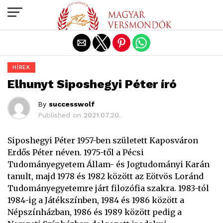
Exit mobile version
HÍREK
Elhunyt Siposhegyi Péter író
By
successwolf
Published on
2021.07.20.
Siposhegyi Péter 1957-ben született Kaposváron
Erdős Péter néven. 1975-től a Pécsi
Tudományegyetem Állam- és Jogtudományi Karán
tanult, majd 1978 és 1982 között az Eötvös Loránd
Tudományegyetemre járt filozófia szakra. 1983-tól
1984-ig a Játékszínben, 1984 és 1986 között a
Népszínházban, 1986 és 1989 között pedig a