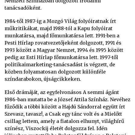
Nemzeti Színházban dolgozott irodalmi
tanácsadóként.
1984-től 1987-ig a Mozgó Világ folyóiratnak írt
műkritikákat, majd 1988-tól a Kapu folyóirat
munkatársa, majd főmunkatársa lett. 1991-ben a
Pesti Hírlap rovatvezetőjeként dolgozott, 1991 és
1993 között a Magyar Nemzet, 1994 és 1995 között
pedig az Esti Hírlap főmunkatársa lett. 1997-től
politikaimarketing-tanácsadást is végzett, de
közben folyamatosan dolgozott különféle
színdarabokon, újságcikkeken.
Első drámáját, az egyfelvonásos A semmi ágánt
1986-ban mutatta be a József Attila Színház. Nevéhez
fűződik a többi között a Hajdú Sándorral együtt írt
Szevasz, tavasz!, a Csak egy tánc volt és a Mielőtt
csillag lettem, amely a fiatalon elhunyt, világhírű
színész, Viszockij életét dolgozza fel. Idén