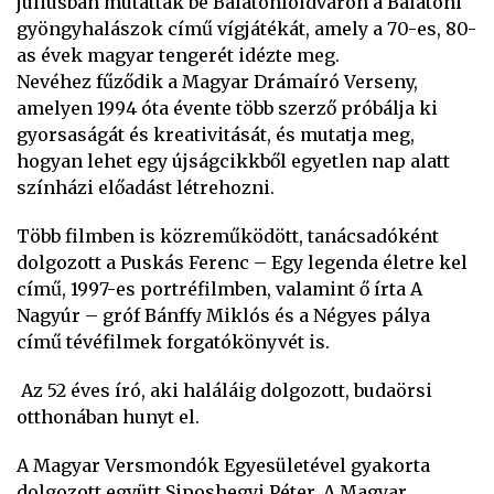
júliusban mutatták be Balatonföldváron a Balatoni
gyöngyhalászok című vígjátékát, amely a 70-es, 80-
as évek magyar tengerét idézte meg.
Nevéhez fűződik a Magyar Drámaíró Verseny,
amelyen 1994 óta évente több szerző próbálja ki
gyorsaságát és kreativitását, és mutatja meg,
hogyan lehet egy újságcikkből egyetlen nap alatt
színházi előadást létrehozni.
Több filmben is közreműködött, tanácsadóként
dolgozott a Puskás Ferenc – Egy legenda életre kel
című, 1997-es portréfilmben, valamint ő írta A
Nagyúr – gróf Bánffy Miklós és a Négyes pálya
című tévéfilmek forgatókönyvét is.
Az 52 éves író, aki haláláig dolgozott, budaörsi
otthonában hunyt el.
A Magyar Versmondók Egyesületével gyakorta
dolgozott együtt Siposhegyi Péter. A Magyar