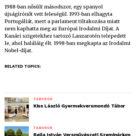
1988-ban nősült másodszor, egy spanyol
újságírónőt vett feleségül. 1993-ban elhagyta
Portugáliát, mert a parlament tiltakozása miatt
nem kaphatta meg az Európai Irodalmi Díjat. A
Kanári szigetekhez tartozó Lanzarotén telepedett
le, ahol haláláig élt. 1998-ban megkapta az Irodalmi
Nobel-díjat.
RELATED TOPICS:
TÁBOROK
Kiss László Gyermekversmondó Tábor
TÁBOROK
Bella István Versművészeti Szeminárium