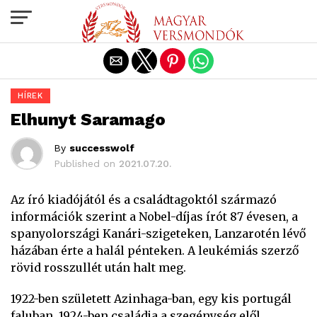
Exit mobile version
HÍREK
Elhunyt Saramago
By
successwolf
Published on
2021.07.20.
Az író kiadójától és a családtagoktól származó
információk szerint a Nobel-díjas írót 87 évesen, a
spanyolországi Kanári-szigeteken, Lanzarotén lévő
házában érte a halál pénteken. A leukémiás szerző
rövid rosszullét után halt meg.
1922-ben született Azinhaga-ban, egy kis portugál
faluban. 1924-ben családja a szegénység elől