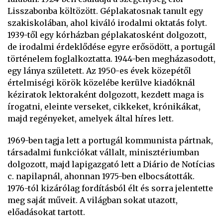
Lisszabonba költözött. Géplakatosnak tanult egy
szakiskolában, ahol kiváló irodalmi oktatás folyt.
1939-től egy kórházban géplakatosként dolgozott,
de irodalmi érdeklődése egyre erősödött, a portugál
történelem foglalkoztatta. 1944-ben megházasodott,
egy lánya született. Az 1950-es évek közepétől
értelmiségi körök közelébe kerülve kiadóknál
kéziratok lektoraként dolgozott, kezdett maga is
írogatni, eleinte verseket, cikkeket, krónikákat,
majd regényeket, amelyek által híres lett.
1969-ben tagja lett a portugál kommunista pártnak,
társadalmi funkciókat vállalt, minisztériumban
dolgozott, majd lapigazgató lett a Diário de Notícias
c. napilapnál, ahonnan 1975-ben elbocsátották.
1976-tól kizárólag fordításból élt és sorra jelentette
meg saját műveit. A világban sokat utazott,
előadásokat tartott.