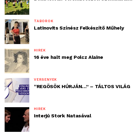
TÁBOROK
Latinovits Színész Felkészítő Műhely
HÍREK
16 éve halt meg Polcz Alaine
VERSENYEK
“REGÖSÖK HÚRJÁN…” – TÁLTOS VILÁG
HÍREK
Interjú Stork Natasával