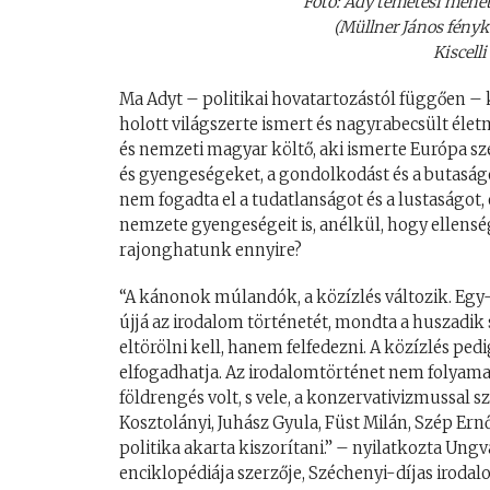
Fotó: Ady temetési mene
(Müllner János fény
Kiscell
Ma Adyt – politikai hovatartozástól függően – 
holott világszerte ismert és nagyrabecsült életm
és nemzeti magyar költő, aki ismerte Európa sze
és gyengeségeket, a gondolkodást és a butaságot
nem fogadta el a tudatlanságot és a lustaságot,
nemzete gyengeségeit is, anélkül, hogy ellenség
rajonghatunk ennyire?
“A kánonok múlandók, a közízlés változik. Egy
újjá az irodalom történetét, mondta a huszadik 
eltörölni kell, hanem felfedezni. A közízlés ped
elfogadhatja. Az irodalomtörténet nem folyama
földrengés volt, s vele, a konzervativizmussal
Kosztolányi, Juhász Gyula, Füst Milán, Szép Ernő,
politika akarta kiszorítani.” – nyilatkozta Ung
enciklopédiája szerzője, Széchenyi-díjas iroda