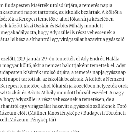
 Budapesten kísérték utolsó útjára, a temetés napja
szüneti napot tartottak, az iskolák bezártak. A költőt a
érték a Kerepesi temetőbe, ahol Jókai sírja közelében
bek között Jászi Oszkár és Babits Mihály mondott
 megakadályozta, hogy Ady szülei is részt vehessenek a
átus lelkész a sírhantról egy virágszálat hazavitt a gyászoló