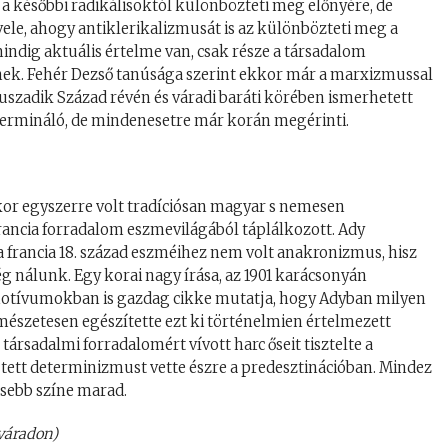
a későbbi radikálisoktól különbözteti meg előnyére, de
vele, ahogy antiklerikalizmusát is az különbözteti meg a
ndig aktuális értelme van, csak része a társadalom
ek. Fehér Dezső tanúsága szerint ekkor már a marxizmussal
Huszadik Század révén és váradi baráti körében ismerhetett
termináló, de mindenesetre már korán megérinti.
or egyszerre volt tradíciósan magyar s nemesen
rancia forradalom eszmevilágából táplálkozott. Ady
 francia 18. század eszméihez nem volt anakronizmus, hisz
ég nálunk. Egy korai nagy írása, az 1901 karácsonyán
otívumokban is gazdag cikke mutatja, hogy Adyban milyen
rmészetesen egészítette ezt ki történelmien értelmezett
ársadalmi forradalomért vívott harc őseit tisztelte a
jtett determinizmust vette észre a predesztinációban. Mindez
sebb színe marad.
váradon)