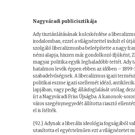
Nagyváradi publicisztikája
Ady tisztánlátásának kulcskérdése a liberalizm
irodalomban, ezzel a világnézettel indult el út
szolgáló liberalizmusba beleépítette a nagy fra
némi alapja, hiszen már gondolkozó ifjúként, Zi
magyar politika egyik leghaladóbb tettét. Ady 
hatalmon levők éppen ebben az időben – 1899-19
szabadelvűségnek. A liberalizmus igazi termés
politikai eszme igazi szellemét idéző, antikler
lapjában, vagy pedig állásfoglalását utólag dez
írt a Nagyváradi Friss Újságba. A kanonok-soron 
város szegénynegyedét állította riasztó ellentét
el is ítélték.
{92.} Adynak a liberális ideológia fogságából 
utasította el egyértelműen ezt a világnézetet