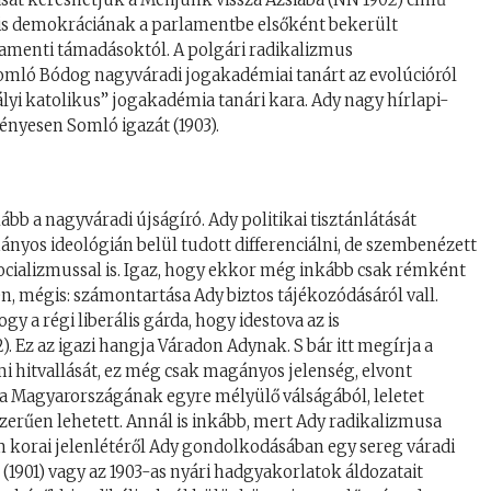
ális demokráciának a parlamentbe elsőként bekerült
lamenti támadásoktól. A polgári radikalizmus
omló Bódog nagyváradi jogakadémiai tanárt az evolúcióról
rályi katolikus” jogakadémia tanári kara. Ady nagy hírlapi-
nyesen Somló igazát (1903).
ább a nagyváradi újságíró. Ady politikai tisztánlátását
nyos ideológián belül tudott differenciálni, de szembenézett
zocializmussal is. Igaz, hogy ekkor még inkább csak rémként
 mégis: számontartása Ady biztos tájékozódásáról vall.
y a régi liberális gárda, hogy idestova az is
). Ez az igazi hangja Váradon Adynak. S bár itt megírja a
lmi hitvallását, ez még csak magányos jelenség, elvont
a Magyarországának egyre mélyülő válságából, leletet
zerűen lehetett. Annál is inkább, mert Ady radikalizmusa
m korai jelenlétéről Ady gondolkodásában egy sereg váradi
(1901) vagy az 1903-as nyári hadgyakorlatok áldozatait