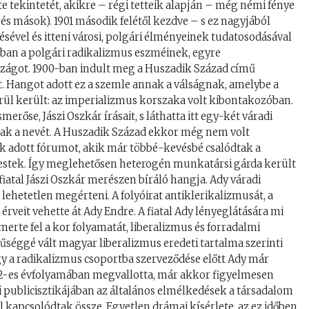
 tekintetét, akikre – régi tetteik alapján – még némi fénye
 és mások). 1901 második felétől kezdve – s ez nagyjából
sével és itteni városi, polgári élményeinek tudatosodásával
ában a polgári radikalizmus eszméinek, egyre
rszágot. 1900-ban indult meg a Huszadik Század című
t. Hangot adott ez a szemle annak a válságnak, amelybe a
rül került: az imperializmus korszaka volt kibontakozóban.
rőse, Jászi Oszkár írásait, s láthatta itt egy-két váradi
ak a nevét. A Huszadik Század ekkor még nem volt
k adott fórumot, akik már többé-kevésbé csalódtak a
estek. Így meglehetősen heterogén munkatársi gárda került
fiatal Jászi Oszkár merészen bíráló hangja. Ady váradi
l lehetetlen megérteni. A folyóirat antiklerikalizmusát, a
i érveit vehette át Ady Endre. A fiatal Ady lényeglátására mi
merte fel a kor folyamatát, liberalizmus és forradalmi
űséggé vált magyar liberalizmus eredeti tartalma szerinti
gy a radikalizmus csoportba szerveződése előtt Ady már
t 1912-es évfolyamában megvallotta, már akkor figyelmesen
 publicisztikájában az általános elmélkedések a társadalom
l kapcsolódtak össze. Egyetlen drámai kísérlete, az ez időben