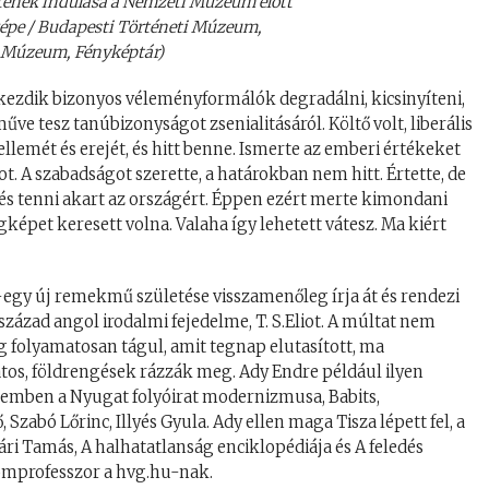
tének indulása a Nemzeti Múzeum előtt
képe / Budapesti Történeti Múzeum,
i Múzeum, Fényképtár)
kezdik bizonyos véleményformálók degradálni, kicsinyíteni,
űve tesz tanúbizonyságot zsenialitásáról. Költő volt, liberális
llemét és erejét, és hitt benne. Ismerte az emberi értékeket
. A szabadságot szerette, a határokban nem hitt. Értette, de
 és tenni akart az országért. Éppen ezért merte kimondani
képet keresett volna. Valaha így lehetett vátesz. Ma kiért
-egy új remekmű születése visszamenőleg írja át és rendezi
század angol irodalmi fejedelme, T. S.Eliot. A múltat nem
ig folyamatosan tágul, amit tegnap elutasított, ma
tos, földrengések rázzák meg. Ady Endre például ilyen
 szemben a Nyugat folyóirat modernizmusa, Babits,
 Szabó Lőrinc, Illyés Gyula. Ady ellen maga Tisza lépett fel, a
vári Tamás, A halhatatlanság enciklopédiája és A feledés
lomprofesszor a hvg.hu-nak.