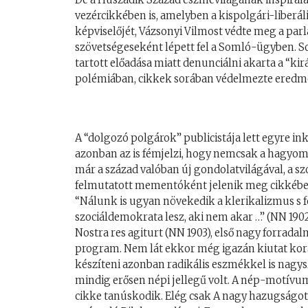
vezércikkében is, amelyben a kispolgári-liber
képviselőjét, Vázsonyi Vilmost védte meg a par
szövetségeseként lépett fel a Somló-ügyben. S
tartott előadása miatt denunciálni akarta a “ki
polémiában, cikkek sorában védelmezte eredmé
A “dolgozó polgárok” publicistája lett egyre ink
azonban az is fémjelzi, hogy nemcsak a hagyomá
már a század valóban új gondolatvilágával, a s
felmutatott mementóként jelenik meg cikkében,
“Nálunk is ugyan növekedik a klerikalizmus s fog
szociáldemokrata lesz, aki nem akar …” (NN 1902
Nostra res agiturt (NN 1903), első nagy forrada
program. Nem lát ekkor még igazán kiutat kor
készíteni azonban radikális eszmékkel is nagys
mindig erősen népi jellegű volt. A nép-motívu
cikke tanúskodik. Elég csak A nagy hazugságot 