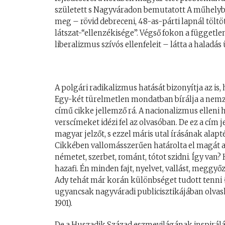
született s Nagyváradon bemutatott A műhelyben
meg – rövid debreceni, 48-as-párti lapnál tölt
látszat-“ellenzékisége”. Végső fokon a függetl
liberalizmus szívós ellenfeleit – látta a halad
A polgári radikalizmus hatását bizonyítja az i
Egy-két türelmetlen mondatban bírálja a nemzet
című cikke jellemző rá. A nacionalizmus elleni 
verscímeket idézi fel az olvasóban. De ez a cím j
magyar jelzőt, s ezzel máris utal írásának alap
Cikkében vallomásszerűen határolta el magát a
németet, szerbet, románt, tótot szidni. Így va
hazafi. Én minden fajt, nyelvet, vallást, meggyő
Ady tehát már korán különbséget tudott tenni {
ugyancsak nagyváradi publicisztikájában olvash
1901).
De a Huszadik Század eszmevilágának inspirálá