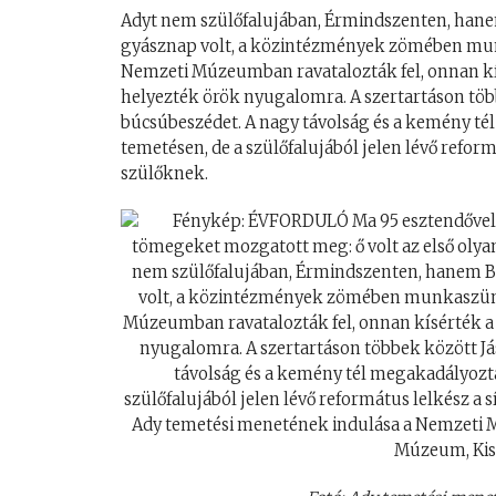
Adyt nem szülőfalujában, Érmindszenten, hanem
gyásznap volt, a közintézmények zömében munka
Nemzeti Múzeumban ravatalozták fel, onnan kís
helyezték örök nyugalomra. A szertartáson töb
búcsúbeszédet. A nagy távolság és a kemény tél
temetésen, de a szülőfalujából jelen lévő reform
szülőknek.