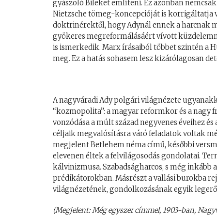
gyászoló Bileket említeni. Ez azonban nemcsak 
Nietzsche tömeg-koncepcióját is korrigáltatja 
doktrinérektől, hogy Adynál ennek a harcnak mi
gyökeres megreformálásáért vívott küzdelemn
is ismerkedik. Marx írásaiból többet szintén a 
meg. Ez a hatás sohasem lesz kizárólagosan de
A nagyváradi Ady polgári világnézete ugyanakk
“kozmopolita”: a magyar reformkor és a nagy f
vonzódása a múlt század negyvenes éveihez és a
céljaik megvalósításra váró feladatok voltak m
megjelent Betlehem néma című, későbbi versm
elevenen éltek a felvilágosodás gondolatai. Te
kálvinizmusa. Szabadságharcos, s még inkább a t
prédikátorokban. Másrészt a vallási burokba re
világnézetének, gondolkozásának egyik legerő
(Megjelent: Még egyszer címmel, 1903-ban, Nagy