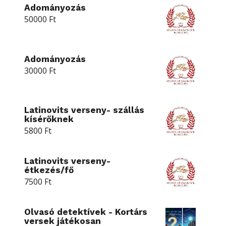
Adományozás
50000
Ft
Adományozás
30000
Ft
Latinovits verseny- szállás
kísérőknek
5800
Ft
Latinovits verseny-
étkezés/fő
7500
Ft
Olvasó detektívek - Kortárs
versek játékosan