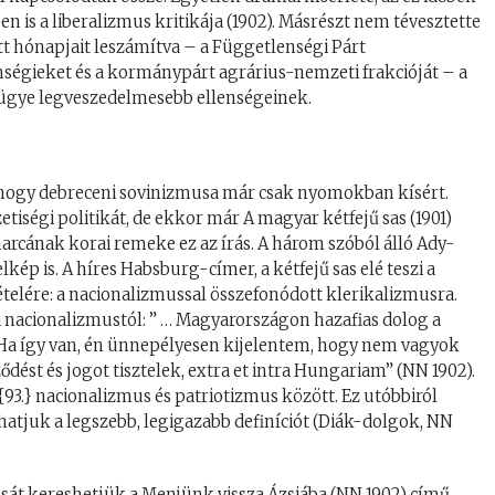
 is a liberalizmus kritikája (1902). Másrészt nem tévesztette
ött hónapjait leszámítva – a Függetlenségi Párt
enségieket és a kormánypárt agrárius-nemzeti frakcióját – a
ás ügye legveszedelmesebb ellenségeinek.
s, hogy debreceni sovinizmusa már csak nyomokban kísért.
iségi politikát, de ekkor már A magyar kétfejű sas (1901)
harcának korai remeke ez az írás. A három szóból álló Ady-
elkép is. A híres Habsburg-címer, a kétfejű sas elé teszi a
tételére: a nacionalizmussal összefonódott klerikalizmusra.
 nacionalizmustól: ” … Magyarországon hazafias dolog a
n? Ha így van, én ünnepélyesen kijelentem, hogy nem vagyok
ződést és jogot tisztelek, extra et intra Hungariam” (NN 1902).
93.} nacionalizmus és patriotizmus között. Ez utóbbiról
atjuk a legszebb, legigazabb definíciót (Diák-dolgok, NN
sát kereshetjük a Menjünk vissza Ázsiába (NN 1902) című