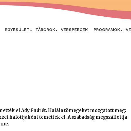
EGYESÜLET
TÁBOROK
VERSPERCEK
PROGRAMOK
V
temették el Ady Endrét. Halála tömegeket mozgatott meg:
emzet halottjaként temettek el. A szabadság megszállottja
nne.