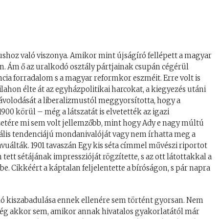
ushoz való viszonya. Amikor mint újságíró fellépett a magyar
ján. Ám ő az uralkodó osztály pártjainak csupán cégérül
ncia forradalom s a magyar reformkor eszméit. Erre volt is
lahon élte át az egyházpolitikai harcokat, a kiegyezés utáni
távolodását a liberalizmustól meggyorsította, hogy a
00 körül – még a látszatát is elvetették az igazi
zetére mi sem volt jellemzőbb, mint hogy Ady e nagy múltú
ikális tendenciájú mondanivalóját vagy nem írhatta meg a
avuálták. 1901 tavaszán Egy kis séta címmel művészi riportot
tett sétájának impresszióját rögzítette, s az ott látottakkal a
be. Cikkéért a káptalan feljelentette a bíróságon, s pár napra
való kiszabadulása ennek ellenére sem történt gyorsan. Nem
 még akkor sem, amikor annak hivatalos gyakorlatától már