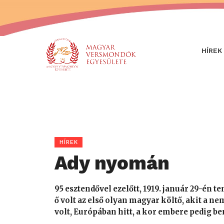
HÍREK
HÍREK
Ady nyomán
95 esztendővel ezelőtt, 1919. január 29-én 
ő volt az első olyan magyar költő, akit a n
volt, Európában hitt, a kor embere pedig be