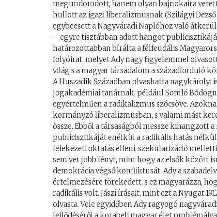
megundorodott, hanem olyan bajnokaira vetette
hullott az igazi liberalizmusnak (Szilágyi Dezső
egybeesett a Nagyváradi Naplóhoz való átkerülé
– egyre tisztábban adott hangot publicisztikáj
határozottabban bírálta a félfeudális Magyaro
folyóirat, melyet Ady nagy figyelemmel olvasot
világ s a magyar társadalom a századforduló kö
A Huszadik Században olvashatta nagykárolyi isme
jogakadémiai tanárnak, például Somló Bódogn
egyértelműen a radikalizmus szócsöve. Azokna
kormányzó liberalizmusban, s valami mást ker
össze. Ebből a társaságból messze kihangzott a 
publicisztikáját enélkül a radikális hatás nélkü
felekezeti oktatás elleni, szekularizáció mellett
sem vet jobb fényt, mint hogy az elsők között is
demokrácia végső konfliktusát. Ady a szabadelv
értelmezésére törekedett, s ez magyarázza, ho
radikális volt. Jászi írásait, mint ezt a Nyuga
olvasta. Vele egyidőben Ady ragyogó nagyváradi
fejlődéséről a korabeli magyar élet problémáiva