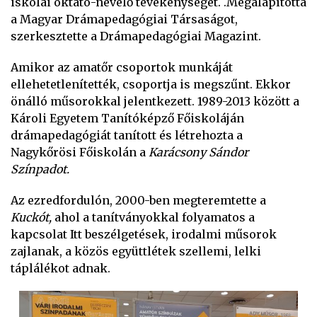
iskolai oktató-nevelő tevékenységet. .Megalapította
a Magyar Drámapedagógiai Társaságot,
szerkesztette a Drámapedagógiai Magazint.
Amikor az amatőr csoportok munkáját
ellehetetlenítették, csoportja is megszűnt. Ekkor
önálló műsorokkal jelentkezett. 1989-2013 között a
Károli Egyetem Tanítóképző Főiskoláján
drámapedagógiát tanított és létrehozta a
Nagykőrösi Főiskolán a
Karácsony Sándor
Színpadot.
Az ezredfordulón, 2000-ben megteremtette a
Kuckót,
ahol a tanítványokkal folyamatos a
kapcsolat Itt beszélgetések, irodalmi műsorok
zajlanak, a közös együttlétek szellemi, lelki
táplálékot adnak.