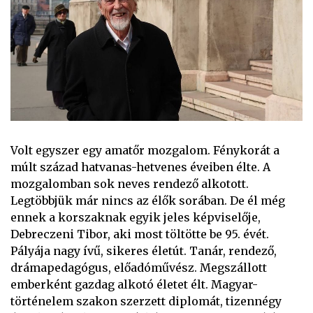
Volt egyszer egy amatőr mozgalom. Fénykorát a
múlt század hatvanas-hetvenes éveiben élte. A
mozgalomban sok neves rendező alkotott.
Legtöbbjük már nincs az élők sorában. De él még
ennek a korszaknak egyik jeles képviselője,
Debreczeni Tibor, aki most töltötte be 95. évét.
Pályája nagy ívű, sikeres életút. Tanár, rendező,
drámapedagógus, előadóművész. Megszállott
emberként gazdag alkotó életet élt. Magyar-
történelem szakon szerzett diplomát, tizennégy