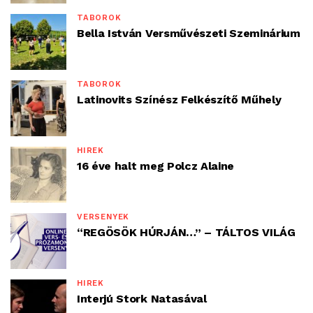
TÁBOROK
Bella István Versművészeti Szeminárium
TÁBOROK
Latinovits Színész Felkészítő Műhely
HÍREK
16 éve halt meg Polcz Alaine
VERSENYEK
“REGÖSÖK HÚRJÁN…” – TÁLTOS VILÁG
HÍREK
Interjú Stork Natasával