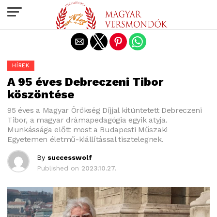
Exit mobile version
HÍREK
A 95 éves Debreczeni Tibor
köszöntése
95 éves a Magyar Örökség Díjjal kitüntetett Debreczeni
Tibor, a magyar drámapedagógia egyik atyja.
Munkássága előtt most a Budapesti Műszaki
Egyetemen életmű-kiállítással tisztelegnek.
By
successwolf
Published on
2023.10.27.