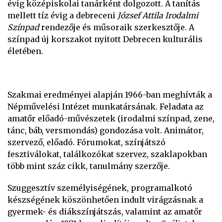
évig középiskolai tanárként dolgozott. A tanítás
mellett tíz évig a debreceni
József Attila Irodalmi
Színpad
rendezője és műsoraik szerkesztője. A
színpad új korszakot nyitott Debrecen kulturális
életében.
Szakmai eredményei alapján 1966-ban meghívták a
Népművelési Intézet munkatársának. Feladata az
amatőr előadó-művészetek (irodalmi színpad, zene,
tánc, báb, versmondás) gondozása volt. Animátor,
szervező, előadó. Fórumokat, színjátszó
fesztiválokat, találkozókat szervez, szaklapokban
több mint száz cikk, tanulmány szerzője.
Szuggesztív személyiségének, programalkotó
készségének köszönhetően indult virágzásnak a
gyermek- és diákszínjátszás, valamint az amatőr