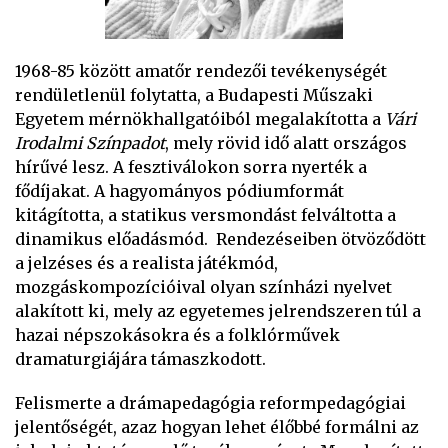
1968-85 között amatőr rendezői tevékenységét
rendületlenül folytatta, a Budapesti Műszaki
Egyetem mérnökhallgatóiból megalakította a
Vári
Irodalmi Színpadot
, mely rövid idő alatt országos
hírűvé lesz. A fesztiválokon sorra nyerték a
fődíjakat. A hagyományos pódiumformát
kitágította, a statikus versmondást felváltotta a
dinamikus előadásmód. Rendezéseiben ötvöződött
a jelzéses és a realista játékmód,
mozgáskompozícióival olyan színházi nyelvet
alakított ki, mely az egyetemes jelrendszeren túl a
hazai népszokásokra és a folklórművek
dramaturgiájára támaszkodott.
Felismerte a drámapedagógia reformpedagógiai
jelentőségét, azaz hogyan lehet élőbbé formálni az