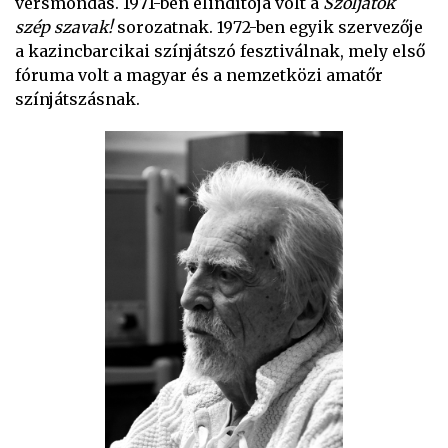
versmondás. 1971-ben elindítója volt a
Szóljatok
szép szavak!
sorozatnak. 1972-ben egyik szervezője
a kazincbarcikai színjátszó fesztiválnak, mely első
fóruma volt a magyar és a nemzetközi amatőr
színjátszásnak.