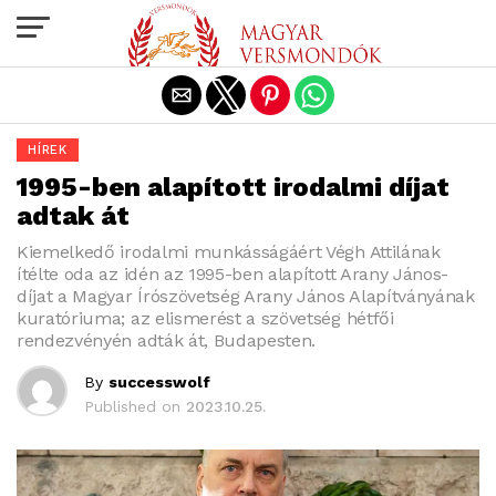
Exit mobile version
HÍREK
1995-ben alapított irodalmi díjat
adtak át
Kiemelkedő irodalmi munkásságáért Végh Attilának
ítélte oda az idén az 1995-ben alapított Arany János-
díjat a Magyar Írószövetség Arany János Alapítványának
kuratóriuma; az elismerést a szövetség hétfői
rendezvényén adták át, Budapesten.
By
successwolf
Published on
2023.10.25.