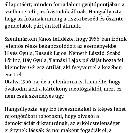
állapotáért; minden forradalom gyújtópontjában a
szellemei elit, az írástudók állnak. Hangsúlyozta,
hogy az íróknak mindig a tiszta beszéd és őszinte
gondolatok pártján kell állniuk.
Szentmártoni János felidézte, hogy 1956-ban íróink
jelentős része bekapcsolódott az eseményekbe.
Illyés Gyula, Kassák Lajos, Németh László, Szabó
Lőrinc, Háy Gyula, Tamási Lajos példáját hozta fel,
kiemelve Gérecz Attilát, aki fegyverrel a kezében
esett el.
Utalva 1956-ra, de a jelenkorra is, kiemelte, hogy
óvakodni kell a kártékony ideológiáktól, mert ez
nem csak személyes ügy.
Hangsúlyozta, egy író téveszmékkel is képes lehet
rajongótábort toborozni, hogy olvasói a
demokráciát diktatúrának, az erkölcstelenséget
erénynek lássák és normaként fogadják el, a