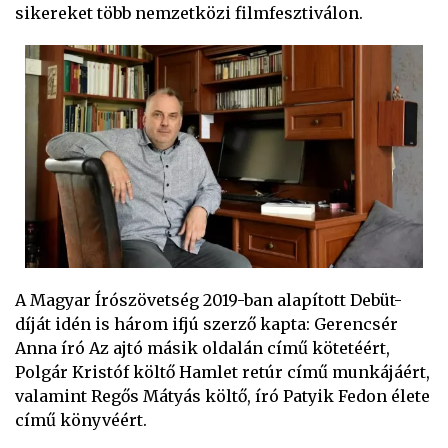
sikereket több nemzetközi filmfesztiválon.
A Magyar Írószövetség 2019-ban alapított Debüt-
díját idén is három ifjú szerző kapta: Gerencsér
Anna író Az ajtó másik oldalán című kötetéért,
Polgár Kristóf költő Hamlet retúr című munkájáért,
valamint Regős Mátyás költő, író Patyik Fedon élete
című könyvéért.