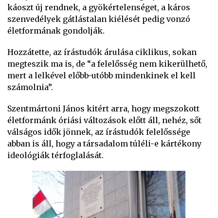
káoszt új rendnek, a gyökértelenséget, a káros
szenvedélyek gátlástalan kiélését pedig vonzó
életformának gondolják.
Hozzátette, az írástudók árulása ciklikus, sokan
megteszik ma is, de “a felelősség nem kikerülhető,
mert a lelkével előbb-utóbb mindenkinek el kell
számolnia”.
Szentmártoni János kitért arra, hogy megszokott
életformánk óriási változások előtt áll, nehéz, sőt
válságos idők jönnek, az írástudók felelőssége
abban is áll, hogy a társadalom túléli-e kártékony
ideológiák térfoglalását.