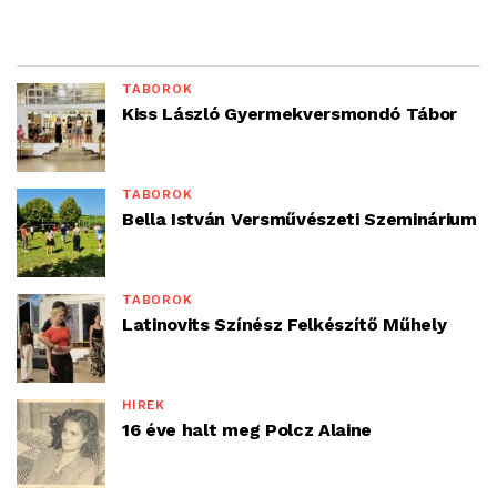
TÁBOROK
Kiss László Gyermekversmondó Tábor
TÁBOROK
Bella István Versművészeti Szeminárium
TÁBOROK
Latinovits Színész Felkészítő Műhely
HÍREK
16 éve halt meg Polcz Alaine