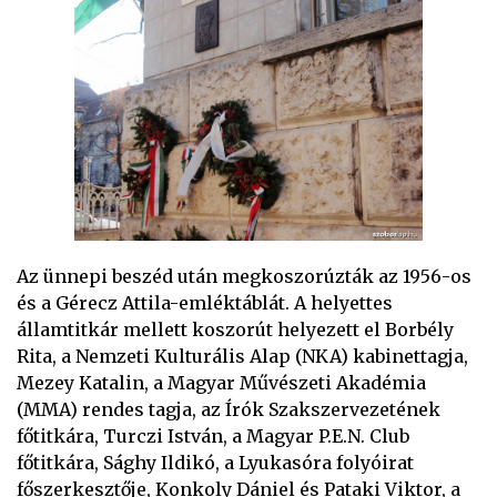
Az ünnepi beszéd után megkoszorúzták az 1956-os
és a Gérecz Attila-emléktáblát. A helyettes
államtitkár mellett koszorút helyezett el Borbély
Rita, a Nemzeti Kulturális Alap (NKA) kabinettagja,
Mezey Katalin, a Magyar Művészeti Akadémia
(MMA) rendes tagja, az Írók Szakszervezetének
főtitkára, Turczi István, a Magyar P.E.N. Club
főtitkára, Sághy Ildikó, a Lyukasóra folyóirat
főszerkesztője, Konkoly Dániel és Pataki Viktor, a