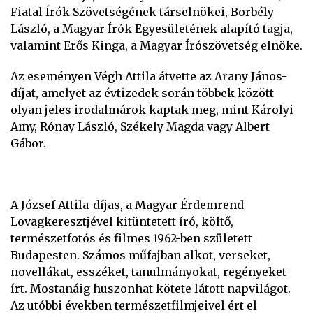
Fiatal Írók Szövetségének társelnökei, Borbély
László, a Magyar Írók Egyesületének alapító tagja,
valamint Erős Kinga, a Magyar Írószövetség elnöke.
Az eseményen Végh Attila átvette az Arany János-
díjat, amelyet az évtizedek során többek között
olyan jeles irodalmárok kaptak meg, mint Károlyi
Amy, Rónay László, Székely Magda vagy Albert
Gábor.
A József Attila-díjas, a Magyar Érdemrend
Lovagkeresztjével kitüntetett író, költő,
természetfotós és filmes 1962-ben született
Budapesten. Számos műfajban alkot, verseket,
novellákat, esszéket, tanulmányokat, regényeket
írt. Mostanáig huszonhat kötete látott napvilágot.
Az utóbbi években természetfilmjeivel ért el