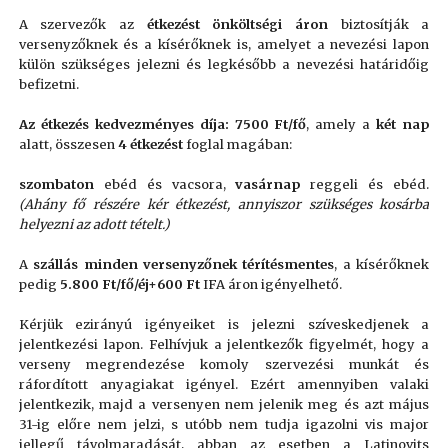
A szervezők az
étkezést önköltségi áron
biztosítják a
versenyzőknek és a kísérőknek is, amelyet a nevezési lapon
külön szükséges jelezni és legkésőbb a nevezési határidőig
befizetni.
Az étkezés kedvezményes díja:
7500 Ft/fő
, amely a
két nap
alatt, összesen
4 étkezést
foglal magában:
szombaton
ebéd és vacsora,
vasárnap
reggeli és ebéd.
(Ahány fő részére kér étkezést, annyiszor szükséges kosárba
helyezni az adott tételt.)
A
szállás minden versenyzőnek térítésmentes
, a kísérőknek
pedig
5.800 Ft/fő/éj+600 Ft
IFA áron igényelhető.
Kérjük ezirányú igényeiket is jelezni szíveskedjenek a
jelentkezési lapon.
Felhívjuk a jelentkezők figyelmét, hogy a
verseny megrendezése komoly szervezési munkát és
ráfordított anyagiakat igényel.
Ezért amennyiben valaki
jelentkezik, majd a versenyen nem jelenik meg és azt május
31-ig előre nem jelzi, s utóbb nem tudja igazolni vis major
jellegű távolmaradását,
abban az esetben a Latinovits