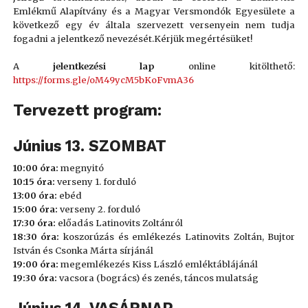
Emlékmű Alapítvány és a Magyar Versmondók Egyesülete a
következő egy év általa szervezett versenyein nem tudja
fogadni a jelentkező nevezését.Kérjük megértésüket!
A
jelentkezési lap
online kitölthető:
https://forms.gle/oM49ycM5bKoFvmA36
Tervezett program:
Június 13. SZOMBAT
10:00 óra:
megnyitó
10:15 óra:
verseny 1. forduló
13:00 óra:
ebéd
15:00 óra:
verseny 2. forduló
17:30 óra:
előadás Latinovits Zoltánról
18:30 óra:
koszorúzás és emlékezés Latinovits Zoltán, Bujtor
István és Csonka Márta sírjánál
19:00 óra:
megemlékezés Kiss László emléktáblájánál
19:30 óra:
vacsora (bogrács) és zenés, táncos mulatság
Június 14. VASÁRNAP