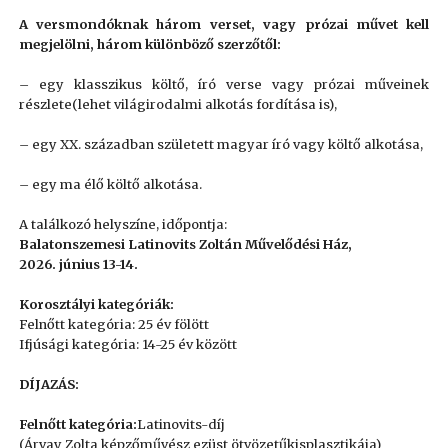
A versmondóknak három verset, vagy prózai művet kell
megjelölni,
három különböző szerzőtől:
– egy klasszikus költő, író verse vagy prózai műveinek
részlete
(lehet világirodalmi alkotás fordítása is),
– egy XX. században született magyar író vagy költő alkotása,
– egy ma élő költő alkotása.
A
találkozó
helyszíne, időpontja:
Balatonszemesi Latinovits Zoltán Művelődési Ház,
2026. június 13-14.
Korosztályi kategóriák:
Felnőtt kategória: 25 év fölött
Ifjúsági kategória: 14-25 év között
DÍJAZÁS:
Felnőtt kategória:
Latinovits-díj
(Árvay Zolta képzőművész ezüst ötvözetűkisplasztikája)