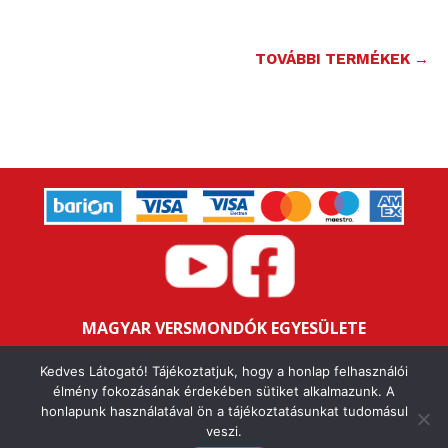
TOVÁBBI TERMÉKEK →
MAGYAR VERSMONDÓK EGYESÜLETE
Bankszámlaszám: 16200106-11646259
Kedves Látogató! Tájékoztatjuk, hogy a honlap felhasználói
Adószám: 18047352-1-43
élmény fokozásának érdekében sütiket alkalmazunk. A
honlapunk használatával ön a tájékoztatásunkat tudomásul
veszi.
IMPRESSZUM
ALAPSZABÁLY
ÁSZF
ADATVÉDELMI NYILATKOZAT