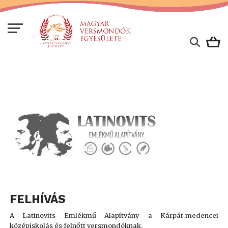
FELHÍVÁS
A Latinovits Emlékmű Alapítvány
a Kárpát-medencei
középiskolás és felnőtt versmondóknak,