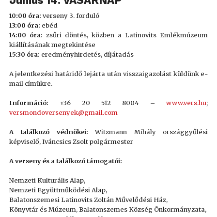
10:00 óra:
verseny 3. forduló
13:00 óra:
ebéd
14:00 óra:
zsűri döntés, közben a Latinovits Emlékmúzeum
kiállításának megtekintése
15:30 óra:
eredményhirdetés, díjátadás
A jelentkezési határidő lejárta után visszaigazolást küldünk e-
mail címükre.
Információ:
+36 20 512 8004 –
www.vers.hu
;
versmondoversenyek@gmail.com
A találkozó védnökei:
Witzmann Mihály országgyűlési
képviselő, Iváncsics Zsolt polgármester
A verseny és a találkozó támogatói:
Nemzeti Kulturális Alap,
Nemzeti Együttműködési Alap,
Balatonszemesi Latinovits Zoltán Művelődési Ház,
Könyvtár és Múzeum,
Balatonszemes Község Önkormányzata,