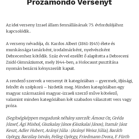
Prózamondó Versenyt
Az idei verseny Izrael állam fennállásának 75. évfordulójához
kapcsolódik..
A verseny névadója, dr. Kardos Albert (1861-1945) élete és
munkássága tanárként, irodalmárként, nyelvészként
Debrecenhez kötődik. Száz évvel ezelőtt ő alapította a Debreceni
Zsidó Gimnáziumot, mely 1944-ben, a Holocaust pusztítása
nyomán bezárni kényszerült kapuit.
A rendező szervek a versenyt öt kategóriában – gyermek, ifjúsági,
felnőtt és szépkorú – hirdetik meg. Minden kategóriában egy
magyar származású magyar-izraeli szerző műve kötelező,
valamint minden kategóriában két szabadon választott vers vagy
próza.
(Segítségképpen megadunk néhány szerzőt: Ámosz Oz
,
Gréda
József, Ági Mishol
,
Giszkalay János (Giszkalai János)
,
Itamár Jáoz
Keszt
,
Adler Hubert
,
Arányi Júlia : (Arányi Weisz Júlia)
,
Baráth
György
,
Barzilay István
,
Felleg György
,
Friedmann Dvora
,
F. Fürth