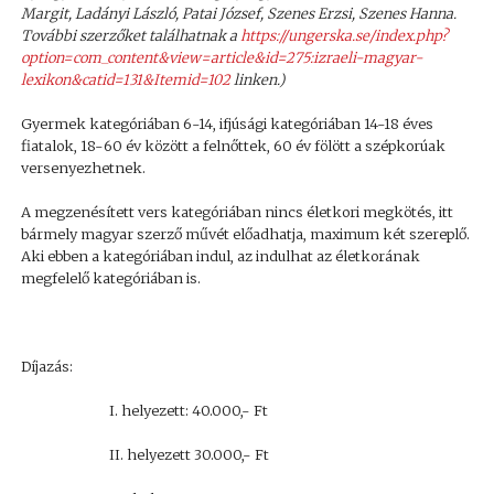
Margit
,
Ladányi László
,
Patai József
,
Szenes Erzsi
,
Szenes Hanna.
További szerzőket találhatnak a
https://ungerska.se/index.php?
option=com_content&view=article&id=275:izraeli-magyar-
lexikon&catid=131&Itemid=102
linken.)
Gyermek kategóriában 6-14, ifjúsági kategóriában 14-18 éves
fiatalok, 18-60 év között a felnőttek, 60 év fölött a szépkorúak
versenyezhetnek.
A megzenésített vers kategóriában nincs életkori megkötés, itt
bármely magyar szerző művét előadhatja, maximum két szereplő.
Aki ebben a kategóriában indul, az indulhat az életkorának
megfelelő kategóriában is.
Díjazás:
I. helyezett: 40.000,- Ft
II. helyezett 30.000,- Ft