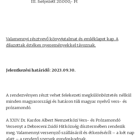
III. helyezett 20.000,- Ft
Valamennyi résztvevő könyvjutalmat és emléklapot kap. A
díjazottak értékes nyereményekkel távoznak.
Jelentkezési határidő: 2023.09.30.
A rendezvényen részt vehet felekezeti megkülönböztetés nélkül
minden magyarországi és határon túli magyar nyelvű vers- és
prózamondó.
A XXIV. Dr. Kardos Albert Nemzetközi Vers- és Prózamondó
Versenyt a Debreceni Zsidó Hitközség dísztermében rendezik
meg. Valamennyi versenyző szállásáról és étkezéséről – a két nap
alatt – a rendező szervek gondoskodnak.