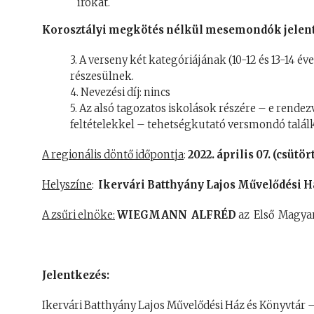
írókat.
Korosztályi megkötés nélkül mesemondók jelentk
3. A verseny két kategóriájának (10-12 és 13-14 év
részesülnek.
4. Nevezési díj: nincs
5. Az alsó tagozatos iskolások részére – e rend
feltételekkel – tehetségkutató versmondó találk
A regionális döntő időpontja
:
2022. április 07.
(csütör
Helyszíne
:
Ikervári Batthyány Lajos Művelődési H
A zsűri elnöke:
WIEGMANN ALFRÉD
az Első Magyar
Jelentkezés:
Ikervári Batthyány Lajos Művelődési Ház és Könyvtár –