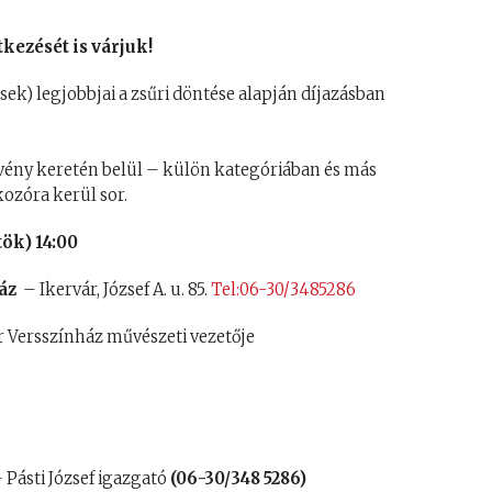
ezését is várjuk!
esek) legjobbjai a zsűri döntése alapján díjazásban
ezvény keretén belül – külön kategóriában és más
ozóra kerül sor.
tök) 14:00
áz
– Ikervár, József A. u. 85.
Tel:06-30/3485286
 Versszínház művészeti vezetője
 Pásti József igazgató
(06-30/348 5286)