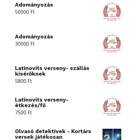
Adományozás
50000
Ft
Adományozás
30000
Ft
Latinovits verseny- szállás
kísérőknek
5800
Ft
Latinovits verseny-
étkezés/fő
7500
Ft
Olvasó detektívek - Kortárs
versek játékosan