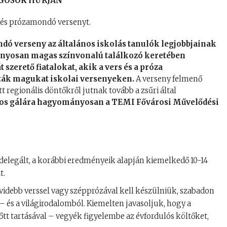
EGÖSÖK HÚRJÁN
és prózamondó versenyt.
dó verseny az általános iskolás tanulók
legjobbjainak
nyosan magas színvonalú találkozó keretében
 szerető fiatalokat, akik a vers és a próza
lták magukat iskolai versenyeken.
A verseny felmenő
regionális döntőkről jutnak tovább a zsűri által
gos gálára hagyományosan a TEMI Fővárosi Művelődési
elegált, a korábbi eredményeik alapján kiemelkedő 10-14
t.
videbb verssel vagy szépprózával kell készülniük, szabadon
 és a világirodalomból. Kiemelten javasoljuk, hogy a
őtt tartásával – vegyék figyelembe az évfordulós költőket,