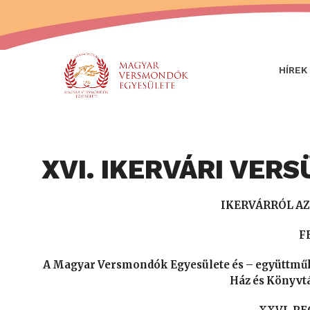
HÍREK
XVI. IKERVÁRI VER
IKERVÁRRÓL AZ
F
A Magyar Versmondók Egyesülete és – együttműkö
Ház és Könyvtá