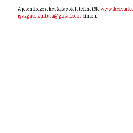
A jelentkezéseket (a lapok letölthetők:
www.ikervarku
igazgato.kultura@gmail.com
címen.