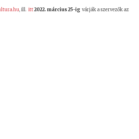
ltura.hu
, ill.
itt
2022. március 25-ig
várják a szervezők az