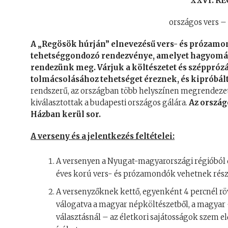
XXVI. R
országos vers – 
A „Regösök húrján” elnevezésű vers- és prózamon
tehetséggondozó rendezvénye, amelyet hagyomá
rendezünk meg.
Várjuk a költészetet és szépprózát
tolmácsolásához tehetséget éreznek, és kipróbá
rendszerű, az országban több helyszínen megrendezett 
kiválasztottak a budapesti országos gálára.
Az orszá
Házban kerül sor.
A verseny és a jelentkezés feltételei:
A versenyen a Nyugat-magyarországi régióból d
éves korú vers- és prózamondók vehetnek rész
A versenyzőknek kettő, egyenként 4 percnél rö
válogatva a magyar népköltészetből, a magyar –
választásnál – az életkori sajátosságok szem el