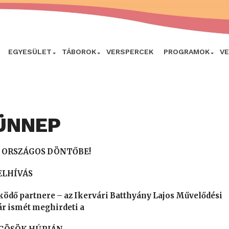
EGYESÜLET
TÁBOROK
VERSPERCEK
PROGRAMOK
V
SÜNNEP
 ORSZÁGOS DÖNTŐBE!
ELHÍVÁS
dő partnere – az Ikervári Batthyány Lajos Művelődési
r ismét meghirdeti a