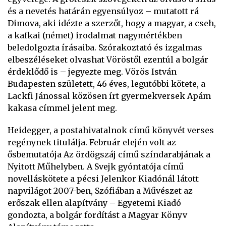
és a nevetés határán egyensúlyoz – mutatott rá
Dimova, aki idézte a szerzőt, hogy a magyar, a cseh,
a kafkai (német) irodalmat nagymértékben
beledolgozta írásaiba. Szórakoztató és izgalmas
elbeszéléseket olvashat Vöröstől ezentúl a bolgár
érdeklődő is – jegyezte meg. Vörös István
Budapesten született, 46 éves, legutóbbi kötete, a
Lackfi Jánossal közösen írt gyermekversek Apám
kakasa címmel jelent meg.
Heidegger, a postahivatalnok című könyvét verses
regénynek titulálja. Február elején volt az
ősbemutatója Az ördögszáj című színdarabjának a
Nyitott Műhelyben. A Svejk gyóntatója című
novelláskötete a pécsi Jelenkor Kiadónál látott
napvilágot 2007-ben, Szófiában a Művészet az
erőszak ellen alapítvány – Egyetemi Kiadó
gondozta, a bolgár fordítást a Magyar Könyv