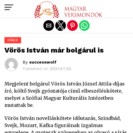
Exit mobile version
HÍREK
Vörös István már bolgárul is
By
successwolf
Published on
2021.07.20.
Megjelent bolgárul Vörös István József Attila-díjas
író, költő Svejk gyóntatója című elbeszéléskötete,
melyet a Szófiai Magyar Kulturális Intézetben
mutattak be.
Vörös István novelláskötete időutazás, Szindbád,
Svejk, Mozart, Kafka figuráinak izgalmas
egyvelege. A groteszk szövegeken az olvasó a sírás