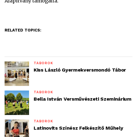
Alapítvány támogatta.
RELATED TOPICS:
TÁBOROK
Kiss László Gyermekversmondó Tábor
TÁBOROK
Bella István Versművészeti Szeminárium
TÁBOROK
Latinovits Színész Felkészítő Műhely