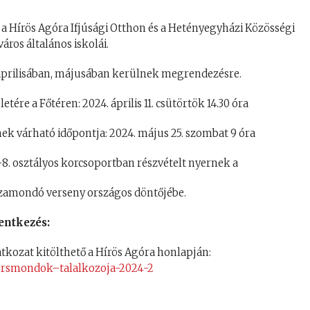
 a Hírös Agóra Ifjúsági Otthon és a Hetényegyházi Közösségi
város általános iskolái.
áprilisában, májusában kerülnek megrendezésre.
etére a Főtéren: 2024. április 11. csütörtök 14.30 óra
nek várható időpontja: 2024. május 25. szombat 9 óra
-8. osztályos korcsoportban részvételt nyernek a
ózamondó verseny országos döntőjébe.
entkezés:
atkozat kitölthető a Hírös Agóra honlapján:
versmondok–talalkozoja-2024-2