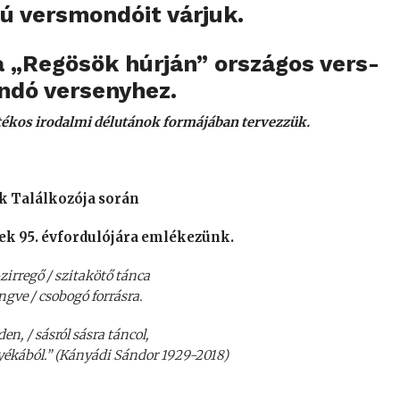
ú versmondóit várjuk.
 „Regösök húrján” országos vers-
ndó versenyhez.
átékos irodalmi délutánok formájában tervezzük.
 Találkozója során
ek 95. évfordulójára emlékezünk.
zirregő / szitakötő tánca
engve / csobogó forrásra.
en, / sásról sásra táncol,
nyékából.” (Kányádi Sándor 1929-2018)