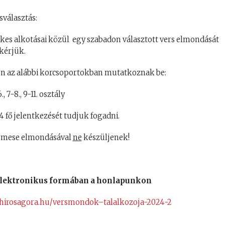
sválasztás:
tékes alkotásai közül egy szabadon választott vers elmondását
kérjük.
n az alábbi korcsoportokban mutatkoznak be:
6., 7-8., 9-11. osztály
fő jelentkezését tudjuk fogadni.
s mese elmondásával
ne
készüljenek!
g elektronikus formában a honlapunkon
/hirosagora.hu/versmondok–talalkozoja-2024-2