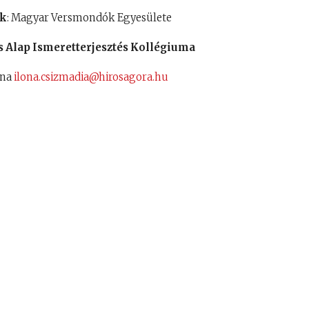
nk
: Magyar Versmondók Egyesülete
 Alap Ismeretterjesztés Kollégiuma
ona
ilona.csizmadia@hirosagora.hu