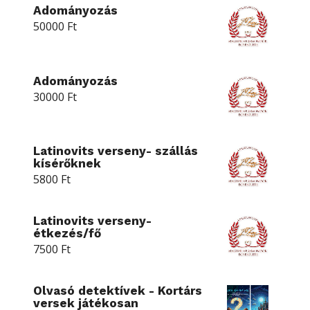
Adományozás
50000
Ft
Adományozás
30000
Ft
Latinovits verseny- szállás
kísérőknek
5800
Ft
Latinovits verseny-
étkezés/fő
7500
Ft
Olvasó detektívek - Kortárs
versek játékosan