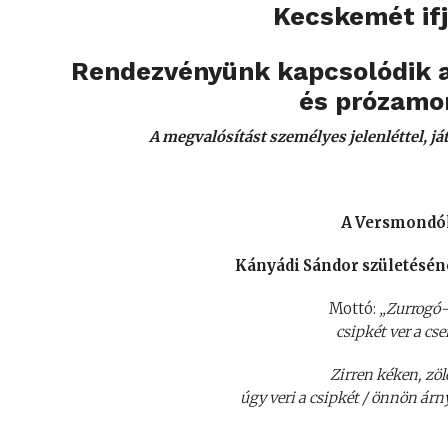
Kecskemét ifj
Rendezvényünk kapcsolódik a
és prózamo
A megvalósítást személyes jelenléttel, j
A Versmondók
Kányádi Sándor születésén
Mottó:
„Zurrogó-
csipkét ver a cs
Zirren kéken, zöld
úgy veri a csipkét / önnön ár