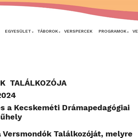
EGYESÜLET
TÁBOROK
VERSPERCEK
PROGRAMOK
V
K TALÁLKOZÓJA
2024
 és a Kecskeméti Drámapedagógiai
űhely
 Versmondók Találkozóját, melyre