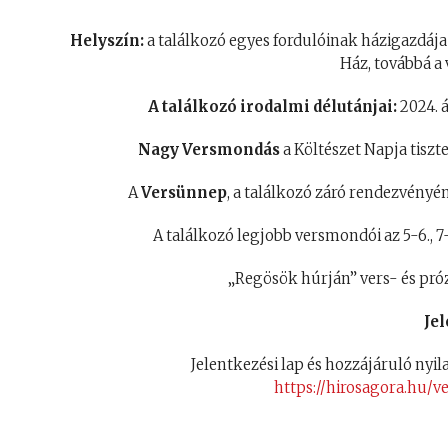
Helyszín:
a találkozó egyes fordulóinak házigazdája
Ház, továbbá a 
A találkozó irodalmi délutánjai:
2024. 
Nagy Versmondás
a Költészet Napja tisztel
A
Versünnep
, a találkozó záró rendezvényé
A találkozó legjobb versmondói az 5-6., 7
„Regösök húrján” vers- és pr
Jel
Jelentkezési lap és hozzájáruló nyil
https://hirosagora.hu/