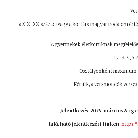
Ver
a XIX., XX. századi vagy a kortárs magyar irodalom ér
A gyermekek életkoruknak megfelelőe
1-2., 3-4., 5-
Osztályonként maximum 4 
Kérjük, a versmondók verse
Jelentkezés: 2024. március 4-i
található jelentkezési linken:
https:/