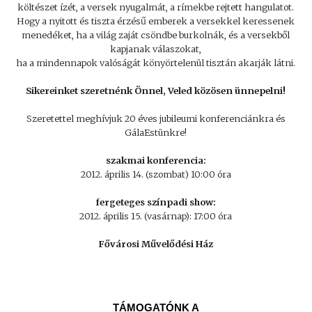
költészet ízét, a versek nyugalmát, a rímekbe rejtett hangulatot.
Hogy a nyitott és tiszta érzésű emberek a versekkel keressenek
menedéket, ha a világ zaját csöndbe burkolnák, és a versekből
kapjanak válaszokat,
ha a mindennapok valóságát könyörtelenül tisztán akarják látni.
Sikereinket szeretnénk Önnel, Veled közösen ünnepelni!
Szeretettel meghívjuk 20 éves jubileumi konferenciánkra és
GálaEstünkre!
szakmai konferencia:
2012. április 14. (szombat) 10:00 óra
fergeteges színpadi show:
2012. április 15. (vasárnap): 17:00 óra
Fővárosi Művelődési Ház
TÁMOGATÓNK A