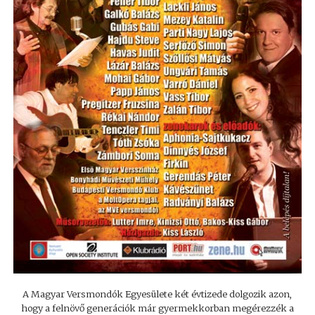
A Magyar Versmondók Egyesülete két évtizede dolgozik azon,
hogy a felnövő generációk már gyermekkorban megérezzék a