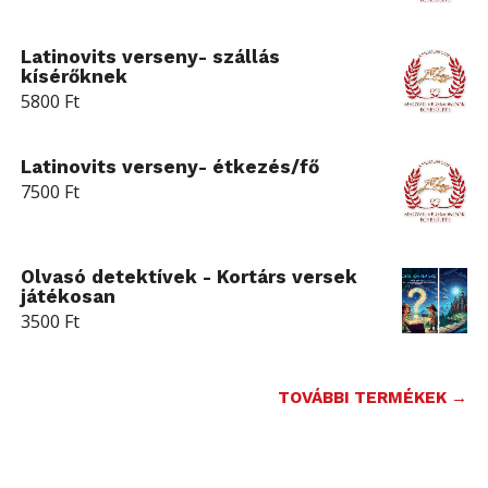
Latinovits verseny- szállás
kísérőknek
5800
Ft
Latinovits verseny- étkezés/fő
7500
Ft
Olvasó detektívek - Kortárs versek
játékosan
3500
Ft
TOVÁBBI TERMÉKEK →