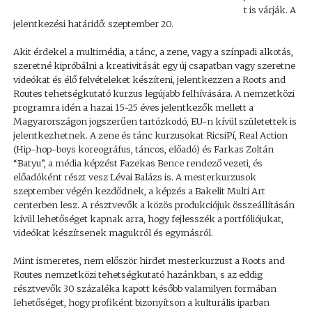
t is várják. A
jelentkezési határidő: szeptember 20.
Akit érdekel a multimédia, a tánc, a zene, vagy a színpadi alkotás,
szeretné kipróbálni a kreativitását egy új csapatban vagy szeretne
videókat és élő felvételeket készíteni, jelentkezzen a Roots and
Routes tehetségkutató kurzus legújabb felhívására. A nemzetközi
programra idén a hazai 15-25 éves jelentkezők mellett a
Magyarországon jogszerűen tartózkodó, EU-n kívül születettek is
jelentkezhetnek. A zene és tánc kurzusokat RicsiPí, Real Action
(Hip-hop-boys koreográfus, táncos, előadó) és Farkas Zoltán
“Batyu”, a média képzést Fazekas Bence rendező vezeti, és
előadóként részt vesz Lévai Balázs is. A mesterkurzusok
szeptember végén kezdődnek, a képzés a Bakelit Multi Art
centerben lesz. A résztvevők a közös produkciójuk összeállításán
kívül lehetőséget kapnak arra, hogy fejlesszék a portfóliójukat,
videókat készítsenek magukról és egymásról.
Mint ismeretes, nem először hirdet mesterkurzust a Roots and
Routes nemzetközi tehetségkutató hazánkban, s az eddig
résztvevők 30 százaléka kapott később valamilyen formában
lehetőséget, hogy profiként bizonyítson a kulturális iparban