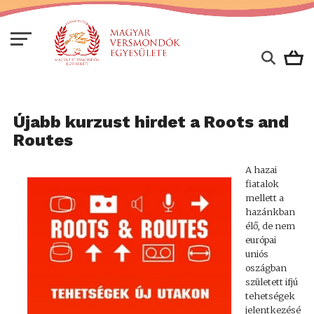
Újabb kurzust hirdet a Roots and
Routes
A hazai
fiatalok
mellett a
hazánkban
élő, de nem
európai
uniós
oszágban
született ifjú
tehetségek
jelentkezésé