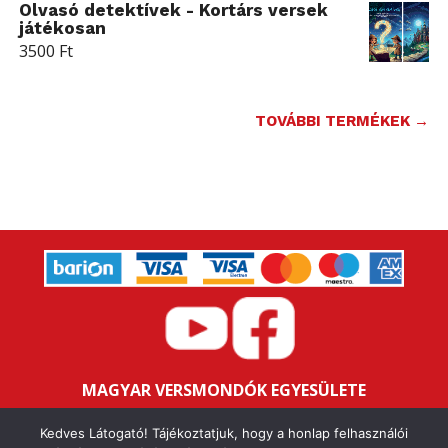
Olvasó detektívek - Kortárs versek
játékosan
3500
Ft
TOVÁBBI TERMÉKEK →
MAGYAR VERSMONDÓK EGYESÜLETE
Bankszámlaszám: 16200106-11646259
Kedves Látogató! Tájékoztatjuk, hogy a honlap felhasználói