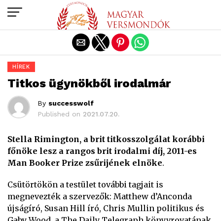
Exit mobile version
HÍREK
Titkos ügynökből irodalmár
By
successwolf
Published on
2021.07.20.
Stella Rimington, a brit titkosszolgálat korábbi
főnöke lesz a rangos brit irodalmi díj, 2011-es
Man Booker Prize zsűrijének elnöke
.
Csütörtökön a testület további tagjait is
megnevezték a szervezők: Matthew d’Anconda
újságíró, Susan Hill író, Chris Mullin politikus és
Gaby Wood, a The Daily Telegraph könyvrovatának