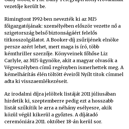
vezetője került be.
Rimingtont 1992-ben nevezték ki az MI5
főigazgatójának: személyében először vezette nő a
szigetország belső biztonságáért felelős
titkosszolgálatot. A Booker-díj zsűrijének elnöke
persze azért lehet, mert maga is író, több
kémthriller szerzője. Könyveinek főhőse Liz
Carlyle, az MI5 ügynöke, akit a magyar olvasók a
Végveszélyben című regényben ismerhettek meg. A
kémelhárítás élén töltött éveiről Nyílt titok címmel
adta ki visszaemlékezéseit.
Az irodalmi díjra jelöltek listáját 2011 júliusában
hirdetik ki, szeptemberre pedig ezt a hosszabb
listát szűkítik le arra a néhány esélyesre, akik
közül végül kikerül a győztes. A díjátadó
ceremóniára 2011. október 18-án kerül sor.