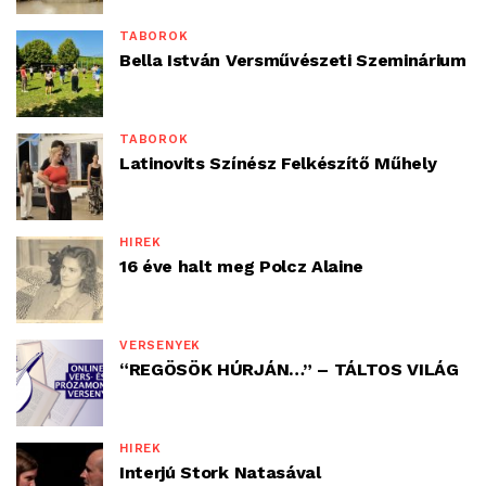
TÁBOROK
Bella István Versművészeti Szeminárium
TÁBOROK
Latinovits Színész Felkészítő Műhely
HÍREK
16 éve halt meg Polcz Alaine
VERSENYEK
“REGÖSÖK HÚRJÁN…” – TÁLTOS VILÁG
HÍREK
Interjú Stork Natasával