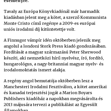
eseményre.
Tavaly az Európa Könyvkiadónál már harmadik
kiadásban jelent meg a kötet, a szerző Kommunista
Monte Cristo című regénye a 2009-es európai
uniós irodalmi díj kitüntetettje volt.
A Finnugor vámpír idén októberben jelenik meg
angolul a londoni Stork Press kiadó gondozásában.
Fordítását a magyar származású Peter Sherwood
készíti, aki nemzetközi hírű nyelvész, író, fordító,
hungarológus, a nagy-britanniai magyar nyelv- és
irodalomoktatás ismert alakja.
A regény angol bemutatója októberben lesz a
Manchesteri Irodalmi Fesztiválon, a kötet amerikai
és kanadai terjesztési jogát a Marion Boyars
Publishers kiadóház a napokban megvásárolta és
2013 májusára tervezi a publikálást az Egyesült
Államokban.