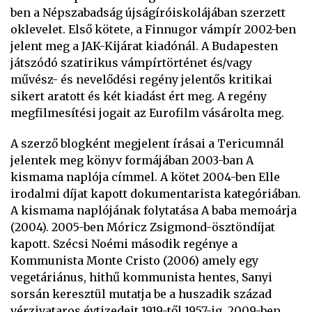
ben a Népszabadság újságíróiskolájában szerzett
oklevelet. Első kötete, a Finnugor vámpír 2002-ben
jelent meg a JAK-Kijárat kiadónál. A Budapesten
játszódó szatirikus vámpírtörténet és/vagy
művész- és nevelődési regény jelentős kritikai
sikert aratott és két kiadást ért meg. A regény
megfilmesítési jogait az Eurofilm vásárolta meg.
A szerző blogként megjelent írásai a Tericumnál
jelentek meg könyv formájában 2003-ban A
kismama naplója címmel. A kötet 2004-ben Elle
irodalmi díjat kapott dokumentarista kategóriában.
A kismama naplójának folytatása A baba memoárja
(2004). 2005-ben Móricz Zsigmond-ösztöndíjat
kapott. Szécsi Noémi második regénye a
Kommunista Monte Cristo (2006) amely egy
vegetáriánus, hithű kommunista hentes, Sanyi
sorsán keresztül mutatja be a huszadik század
vérzivataros évtizedeit 1919-től 1957-ig. 2009-ben