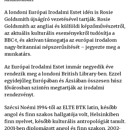
A londoni Európai Irodalmi Estet idén is Rosie
Goldsmith újságíró vezetésével tartják. Rosie
Goldsmith az angliai és külföldi képzőművészetről,
az aktuális kulturális eseményekről tudósítja a
BBC-t, és aktívan támogatja az európai irodalom
nagy-britanniai népszerűsítését – jegyezte meg a
munkatárs.
Az Európai Irodalmi Estet immár negyedik éve
rendezik meg a londoni British Library-ben. Ezzel
egyidejűleg Európában és Ázsiában összesen húsz
fővárosban szintén megtartják az irodalmi
rendezvényt.
Szécsi Noémi 1994-től az ELTE BTK latin, később
angol és finn szakos hallgatója volt, Helsinkiben
finn nyelvet, később kulturális antropológiát tanult.
2001-ben diplomázott angol és finn szakon. 2002-