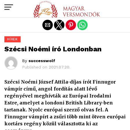
Exit mobile version
HÍREK
Szécsi Noémi író Londonban
By
successwolf
Published on
2021.07.20.
Szécsi Noémi József Attila-díjas írót Finnugor
vámpír című, angol fordítás alatt lévő
regényével meghívták az Európai Irodalmi
Estre, amelyet a londoni British Library-ben
tartanak. Nyolc európai szerző olvas fel. A
Finnugor vámpírt a zsűri több mint ötven európai
kortárs regény közül választotta ki az