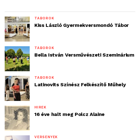
TÁBOROK
Kiss László Gyermekversmondó Tábor
TÁBOROK
Bella István Versművészeti Szeminárium
TÁBOROK
Latinovits Színész Felkészítő Műhely
HÍREK
16 éve halt meg Polcz Alaine
VERSENYEK