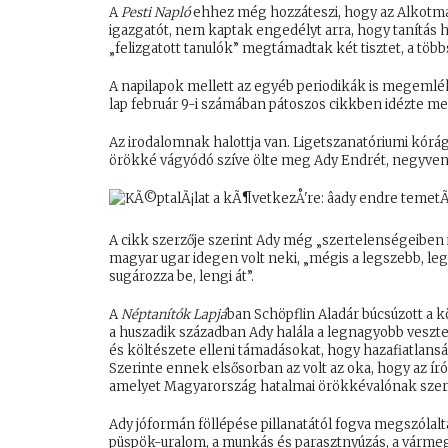
A
Pesti Napló
ehhez még hozzáteszi, hogy az Alkotmán
igazgatót, nem kaptak engedélyt arra, hogy tanítás 
„felizgatott tanulók” megtámadtak két tisztet, a több
A napilapok mellett az egyéb periodikák is megemlé
lap február 9-i számában pátoszos cikkben idézte meg
Az irodalomnak halottja van. Ligetszanatóriumi kórág
örökké vágyódó szíve ölte meg Ady Endrét, negyvene
A cikk szerzője szerint Ady még „szertelenségeiben is
magyar ugar idegen volt neki, „mégis a legszebb, leg
sugározza be, lengi át”.
A
Néptanítók Lapjá
ban Schöpflin Aladár búcsúzott a k
a huszadik században Ady halála a legnagyobb veszt
és költészete elleni támadásokat, hogy hazafiatlans
Szerinte ennek elsősorban az volt az oka, hogy az író
amelyet Magyarország hatalmai örökkévalónak szere
Ady jóformán föllépése pillanatától fogva megszólal
püspök-uralom, a munkás és parasztnyúzás, a vármegy