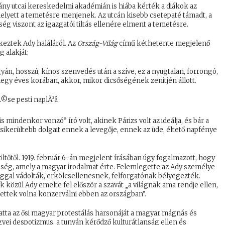
y utcai kereskedelmi akadémián is hiába kérték a diákok az
helyett a temetésre menjenek. Az utcán kisebb csetepaté támadt, a
ség viszont az igazgatói tiltás ellenére elment a temetésre.
keztek Ady haláláról. Az
Ország-Világ
című kéthetente megjelenő
 alakját:
yán, hosszú, kínos szenvedés után a szíve, ez a nyugtalan, forrongó,
gy éves korában, akkor, mikor dicsőségének zenitjén állott.
 mindenkor vonzó” író volt, akinek Párizs volt az ideálja, és bár a
sikerültebb dolgait ennek a levegője, ennek az üde, éltető napfénye
öltőtől. 1919. február 6-án megjelent írásában úgy fogalmazott, hogy
eség, amely a magyar irodalmat érte. Felemlegette az Ady személye
ággal vádolták, erkölcsellenesnek, felforgatónak bélyegezték.
k közül Ady emelte fel először a szavát „a világnak ama rendje ellen,
ttek volna konzerválni ebben az országban”.
tatta az ősi magyar protestálás harsonáját a magyar mágnás és
ei despotizmus, a tunyán kérődző kulturátlanság ellen és