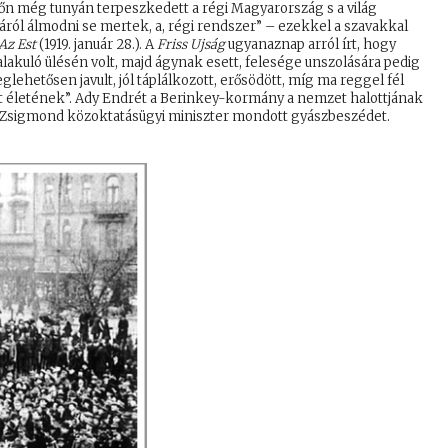
őn még tunyán terpeszkedett a régi Magyarország s a világ
sáról álmodni se mertek, a, régi rendszer” – ezekkel a szavakkal
Az Est
(1919. január 28.). A
Friss Ujság
ugyanaznap arról írt, hogy
lakuló ülésén volt, majd ágynak esett, felesége unszolására pedig
lehetősen javult, jól táplálkozott, erősödött, míg ma reggel fél
tt életének”. Ady Endrét a Berinkey-kormány a nemzet halottjának
fi Zsigmond közoktatásügyi miniszter mondott gyászbeszédet.