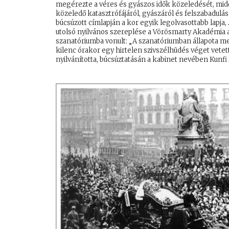
megérezte a véres és gyászos idők közeledését, mid
közeledő katasztrófájáról, gyászáról és felszabadulá
búcsúzott címlapján a kor egyik legolvasottabb lapja,
utolsó nyilvános szereplése a Vörösmarty Akadémia a
szanatóriumba vonult: „A szanatóriumban állapota meg
kilenc órakor egy hirtelen szivszélhüdés véget vete
nyilvánította, búcsúztatásán a kabinet nevében Kun