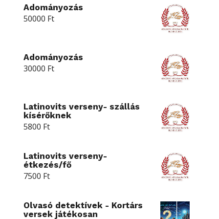
Adományozás
50000
Ft
Adományozás
30000
Ft
Latinovits verseny- szállás
kísérőknek
5800
Ft
Latinovits verseny-
étkezés/fő
7500
Ft
Olvasó detektívek - Kortárs
versek játékosan