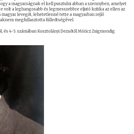
hogy a magyarságnak el kell pusztulni abban a szennyben, amelyet
te volt a leghangosabb és legmesszebbre eljutó kritika az ellen az
 magyar levegőt, lehetetlenné tette a magyarban rejlő
saknem megfullasztotta fülledtségével.
l, és 4-5. számában Kosztolányi Dezsőtől Móricz Zsigmondig