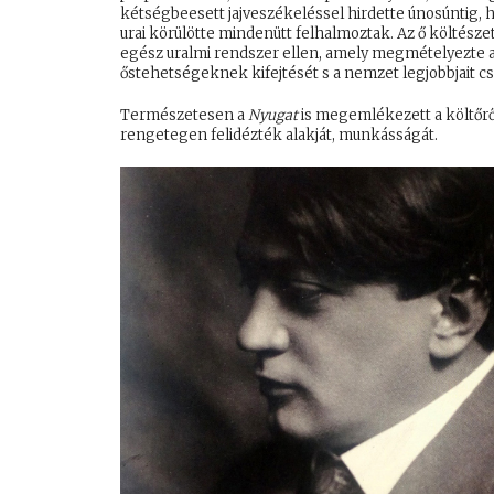
kétségbeesett jajveszékeléssel hirdette únosúntig, 
urai körülötte mindenütt felhalmoztak. Az ő költésze
egész uralmi rendszer ellen, amely megmételyezte a
őstehetségeknek kifejtését s a nemzet legjobbjait c
Természetesen a
Nyugat
is megemlékezett a költőrő
rengetegen felidézték alakját, munkásságát.