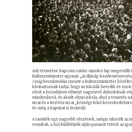
Ady temetése kapcsán szinte minden lap megemlíti 
kultuszminiszter ugyanis „az ifjúság kezdeményezésé
Ujság
beszámolója szerint a kultuszminiszter közölte 
kívánatosnak tartja, hogy az iskolák hetedik és nyolc
részt a forradalom elhunyt nagynevű dalnokának vég t
mindenhová, és akadt olyan iskola, ahol a temetés nap
utcai és a Kertész utcai „községi felső kereskedelmi
és még a kapukat is lezárták:
A tanulók egy nagyobb részének, mégis sikerült az is
vonultak, a hol küldöttjeik utján panaszt tettek az ig