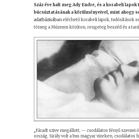
S
záz éve halt meg Ady Endre, és a korabeli lapo
búcsúztatásának a körülményeivel, mint ahogy sok
adatbázisában
elérhető korabeli lapok, tudósítások s
tömeg a Múzeum körúton, rengeteg beszéd és a tanít
„Fáradt szive megállott, — csodálatos fényű szemei ö
ország. Sirály volt a bus magyar vizeken, csodálatos 