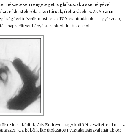
k természetesen rengeteget foglalkoztak a személyével,
at cikkeztek róla a kortársak, íróbarátok is.
Az
Arcanum
egítségével idézzük most fel az 1919-es híradásokat – gyásznap,
ási napra fittyet hányó kereskedelmi iskolások.
rökre lecsukódtak, Ady Endrével nagy költőjét veszítette el ma az
hangszer, ki a költői lelke titokzatos nyugtalanságával már akkor