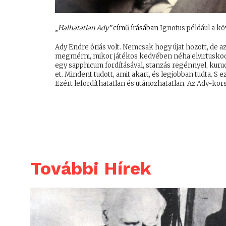
„
Halhatatlan Ady”
című írásában
Ignotus például a köv
Ady Endre óriás volt. Nemcsak hogy újat hozott, de a
megmérni, mikor játékos kedvében néha elvirtuskodot
egy sapphicum fordításával, stanzás regénnyel, kuruc
et. Mindent tudott, amit akart, és legjobban tudta. S 
Ezért lefordíthatatlan és utánozhatatlan. Az Ady-kors
További Hírek