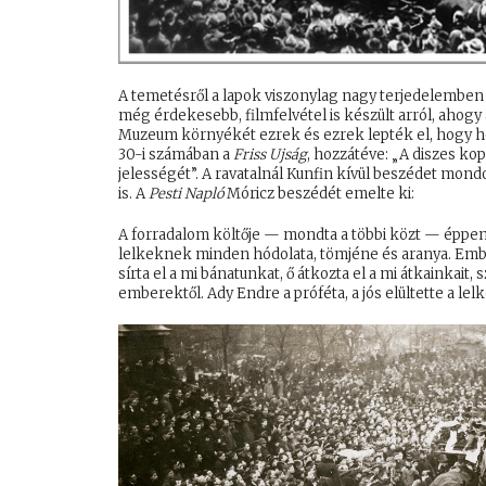
A temetésről a lapok viszonylag nagy terjedelemben t
még érdekesebb, filmfelvétel is készült arról, ahog
Muzeum környékét ezrek és ezrek lepték el, hogy hó
30-i számában a
Friss Ujság
, hozzátéve: „A diszes ko
jelességét”. A ravatalnál Kunfin kívül beszédet mond
is. A
Pesti Napló
Móricz beszédét emelte ki:
A forradalom költője — mondta a többi közt — éppen e
lelkeknek minden hódolata, tömjéne és aranya. Ember
sírta el a mi bánatunkat, ő átkozta el a mi átkainkai
emberektől. Ady Endre a próféta, a jós elültette a lel