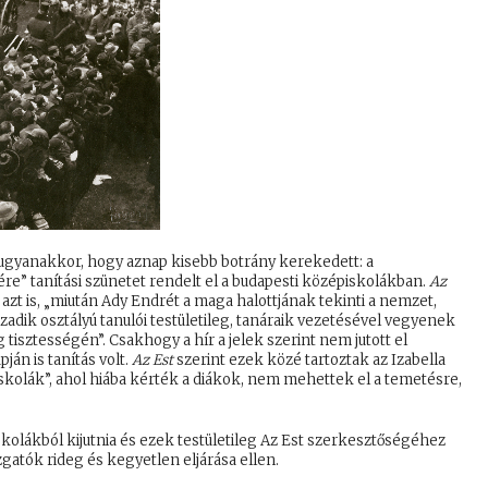
ugyanakkor, hogy aznap kisebb botrány kerekedett: a
re” tanítási szünetet rendelt el a budapesti középiskolákban.
Az
azt is, „miután Ady Endrét a maga halottjának tekinti a nemzet,
zadik osztályú tanulói testületileg, tanáraik vezetésével vegyenek
isztességén”. Csakhogy a hír a jelek szerint nem jutott el
ján is tanítás volt.
Az Est
szerint ezek közé tartoztak az Izabella
 iskolák”, ahol hiába kérték a diákok, nem mehettek el a temetésre,
kolákból kijutnia és ezek testületileg Az Est szerkesztőségéhez
azgatók rideg és kegyetlen eljárása ellen.