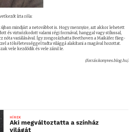
etkezőt írta róla:
z újban mindjárt a netovábbot is. Hogy mennyire, azt akkor lehetett
t és virtuózkodott valami régi formával, hanggal vagy stílussal,
z nóta variálásával. Így zongorázhatta Beethoven a Maikäfer flieg-
ezzel a tökéletességgel tudta világgá alakítani a magával hozottat.
zak vele kezdődik és vele zárul le.
(forrás:konyves.blog.hu)
HÍREK
Aki megváltoztatta a színház
világát