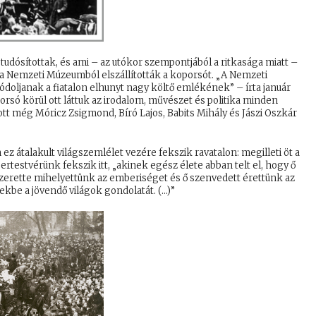
udósítottak, és ami – az utókor szempontjából a ritkasága miatt –
y a Nemzeti Múzeumból elszállították a koporsót. „A Nemzeti
doljanak a fiatalon elhunyt nagy költő emlékének” – írta január
porsó körül ott láttuk az irodalom, művészet és politika minden
ott még Móricz Zsigmond, Bíró Lajos, Babits Mihály és Jászi Oszkár
z átalakult világszemlélet vezére fekszik ravatalon: megilleti öt a
testvérünk fekszik itt, „akinek egész élete abban telt el, hogy ő
t, szerette mihelyettünk az emberiséget és ő szenvedett érettünk az
kekbe a jövendő világok gondolatát. (…)”