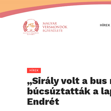
HÍREK
HÍREK
„Sirály volt a bu
búcsúztatták a la
Endrét