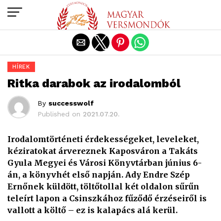
Exit mobile version
HÍREK
Ritka darabok az irodalomból
By
successwolf
Published on
2021.07.20.
Irodalomtörténeti érdekességeket, leveleket,
kéziratokat árvereznek Kaposváron a Takáts
Gyula Megyei és Városi Könyvtárban június 6-
án, a könyvhét első napján. Ady Endre Szép
Ernőnek küldött, töltőtollal két oldalon sűrűn
teleírt lapon a Csinszkához fűződő érzéseiről is
vallott a költő – ez is kalapács alá kerül.