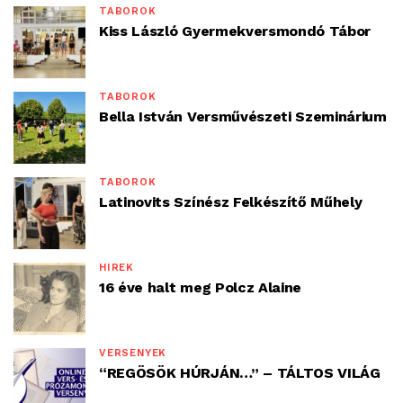
TÁBOROK
Kiss László Gyermekversmondó Tábor
TÁBOROK
Bella István Versművészeti Szeminárium
TÁBOROK
Latinovits Színész Felkészítő Műhely
HÍREK
16 éve halt meg Polcz Alaine
VERSENYEK
“REGÖSÖK HÚRJÁN…” – TÁLTOS VILÁG