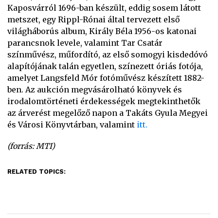
Kaposvárról 1696-ban készült, eddig sosem látott
metszet, egy Rippl-Rónai által tervezett első
világháborús album, Király Béla 1956-os katonai
parancsnok levele, valamint Tar Csatár
színművész, műfordító, az első somogyi kisdedóvó
alapítójának talán egyetlen, színezett óriás fotója,
amelyet Langsfeld Mór fotóművész készített 1882-
ben. Az aukción megvásárolható könyvek és
irodalomtörténeti érdekességek megtekinthetők
az árverést megelőző napon a Takáts Gyula Megyei
és Városi Könyvtárban, valamint
itt.
(forrás: MTI)
RELATED TOPICS: