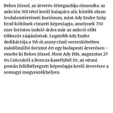
Bekes József, az árverés ötletgazdája elmondta: az
aukción 301 tétel kerül kalapács alá, köztük olyan
irodalomtörténeti kuriózum, mint Ady Endre Szép
Ernő költőnek címzett képeslapja, amelynek 750
ezer forintos induló árára már az aukció előtt
többször ráajánlottak. Legutóbb Ady Endre
dedikációja a
Vér és arany
című verseskötetben
másfélmillió forintot ért egy budapesti árverésen –
emelte ki Bekes József. Most Ady 1914. augusztus 27-
én Csúcsáról a Boncza kastélyból írt, az ottani
postán felülbélyegzett képeslapja kerül árverésre a
somogyi megyeszékhelyen.