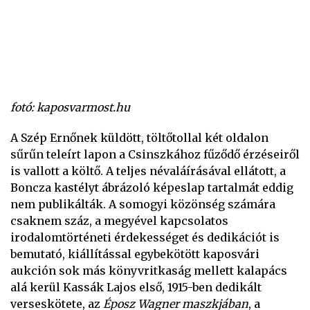
fotó: kaposvarmost.hu
A Szép Ernőnek küldött, töltőtollal két oldalon
sűrűn teleírt lapon a Csinszkához fűződő érzéseiről
is vallott a költő. A teljes névaláírásával ellátott, a
Boncza kastélyt ábrázoló képeslap tartalmát eddig
nem publikálták. A somogyi közönség számára
csaknem száz, a megyével kapcsolatos
irodalomtörténeti érdekességet és dedikációt is
bemutató, kiállítással egybekötött kaposvári
aukción sok más könyvritkaság mellett kalapács
alá kerül Kassák Lajos első, 1915-ben dedikált
verseskötete, az
Éposz Wagner maszkjában
, a