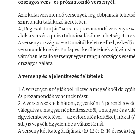
országos vers- és prózamondó versenyét.
Az iskolai versmondó versenyek legjobbjainak tehe
színvonalú találkozó keretében.
A „Regösök húrján” vers- és prózamondó versenyre várju
akik a vers és a próza tolmácsolásához tehetséget ére
A verseny országos – a Dunától keletre elhelyezkedő
versmondóknak és Budapest kerületeinek a fővárosb
városban lezajló versenyt egyenrangú országos esem
országos gálára.
A verseny és a jelentkezés feltételei:
1. A versenyen a régiókból, illetve a megyékből delegá
és prózamondók vehetnek részt.
2. A versenyzőknek három, egyenként 4 percnél rövide
válogatva a magyar népköltészetből, a magyar és a vil
figyelembevételével – az évfordulós költőket, írókat (
stb.) is vegyék figyelembe a választásnál.
A verseny két kategóriájának (10-12 és 13-14 évesek) le