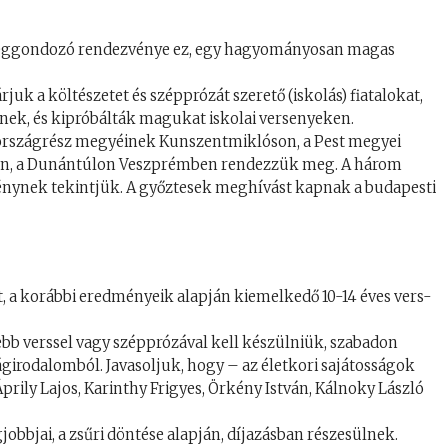
tséggondozó rendezvénye ez, egy hagyományosan magas
k a költészetet és szépprózát szerető (iskolás) fiatalokat,
znek, és kipróbálták magukat iskolai versenyeken.
 országrész megyéinek Kunszentmiklóson, a Pest megyei
an, a Dunántúlon Veszprémben rendezzük meg. A három
énynek tekintjük. A győztesek meghívást kapnak a budapesti
lt, a korábbi eredményeik alapján kiemelkedő 10-14 éves vers-
bb verssel vagy szépprózával kell készülniük, szabadon
ágirodalomból. Javasoljuk, hogy – az életkori sajátosságok
Áprily Lajos, Karinthy Frigyes, Örkény István, Kálnoky László
gjobbjai, a zsűri döntése alapján, díjazásban részesülnek.