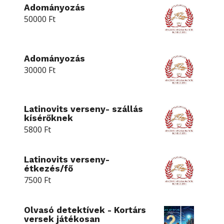
Adományozás
50000
Ft
Adományozás
30000
Ft
Latinovits verseny- szállás
kísérőknek
5800
Ft
Latinovits verseny-
étkezés/fő
7500
Ft
Olvasó detektívek - Kortárs
versek játékosan