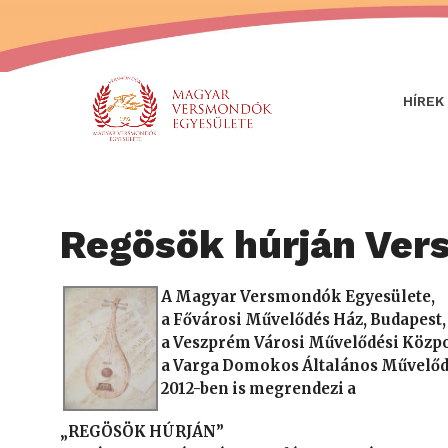
HÍREK
Regösök húrján Ver
A Magyar Versmondók Egyesülete,
a Fővárosi Művelődés Ház, Budapest,
a Veszprém Városi Művelődési Közpo
a Varga Domokos Általános Művelőd
2012-ben is megrendezi a
„REGÖSÖK HÚRJÁN”