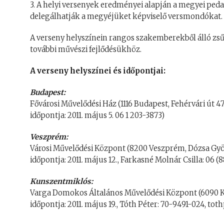
3. A helyi versenyek eredményei alapján a megyei peda
delegálhatják a megyéjüket képviselő versmondókat.
A verseny helyszínein rangos szakemberekből álló zsűri
további művészi fejlődésükhöz.
A verseny helyszínei és időpontjai:
Budapest:
Fővárosi Művelődési Ház (1116 Budapest, Fehérvári út 47
időpontja: 2011. május 5. 06 1 203-3873)
Veszprém:
Városi Művelődési Központ (8200 Veszprém, Dózsa Györg
időpontja: 2011. május 12., Farkasné Molnár Csilla: 06 (
Kunszentmiklós:
Varga Domokos Általános Művelődési Központ (6090 K
időpontja: 2011. május 19., Tóth Péter: 70-9491-024, 