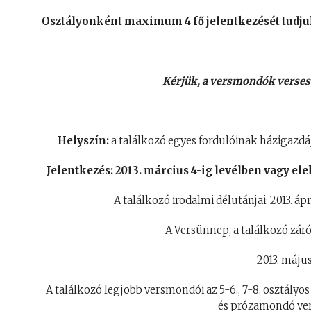
Osztályonként maximum 4 fő jelentkezését tudju
Kérjük, a versmondók verse
Helyszín:
a találkozó egyes fordulóinak házigazdája
Jelentkezés: 2013. március 4-ig levélben vagy e
A találkozó irodalmi délutánjai: 2013. 
A Versünnep, a találkozó zár
2013. május
A találkozó legjobb versmondói az 5-6., 7-8. osztály
és prózamondó ver