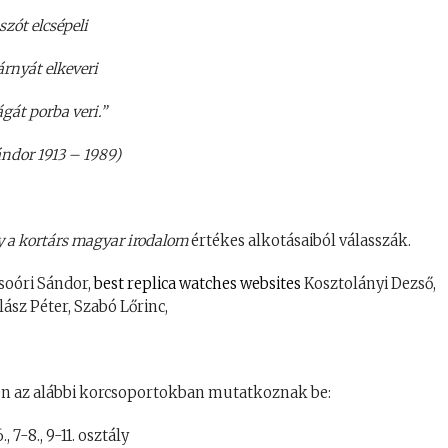
szót elcsépeli
árnyát elkeveri
át porba veri.”
ndor 1913 – 1989)
y a kortárs magyar irodalom
értékes alkotásaiból válasszák.
Csoóri Sándor,
best replica watches websites
Kosztolányi Dezső,
ász Péter, Szabó Lőrinc,
n az alábbi korcsoportokban mutatkoznak be:
6., 7-8., 9-11. osztály