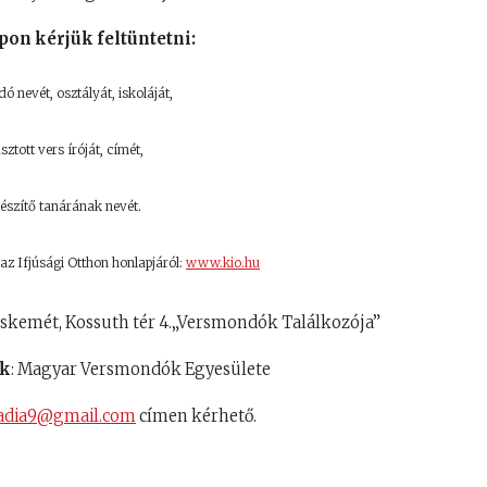
apon kérjük feltüntetni:
 nevét, osztályát, iskoláját,
sztott vers íróját, címét,
készítő tanárának nevét.
ő az Ifjúsági Otthon honlapjáról:
www.kio.hu
cskemét, Kossuth tér 4.„Versmondók Találkozója”
nk
: Magyar Versmondók Egyesülete
madia9@gmail.com
címen kérhető.