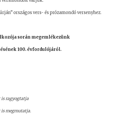
ú versmondóit várjuk.
rján” országos vers- és prózamondó versenyhez.
álkozója során megemlékezünk
ésének 100. évfordulójáról.
 is ragyogtatja
 is megmutatja.