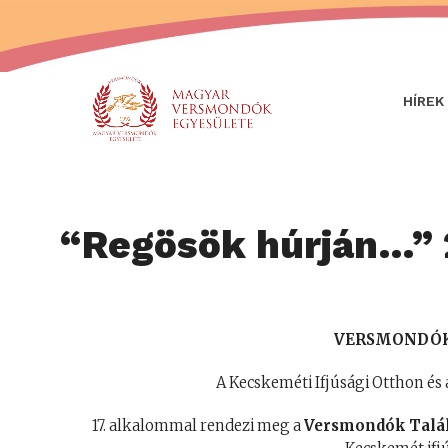
HÍREK
“Regösök húrján…”
VERSMONDÓK
A Kecskeméti Ifjúsági Otthon é
17. alkalommal rendezi meg a
Versmondók Talál