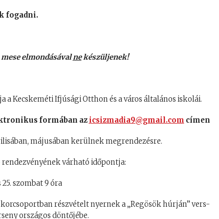
k fogadni.
s mese elmondásával
ne
készüljenek!
 a Kecskeméti Ifjúsági Otthon és a város általános iskolái.
lektronikus formában az
icsizmadia9@gmail.com
címen
áprilisában, májusában kerülnek megrendezésre.
ó rendezvényének várható időpontja:
 25. szombat 9 óra
os korcsoportban részvételt nyernek a „Regösök húrján” vers-
seny országos döntőjébe.