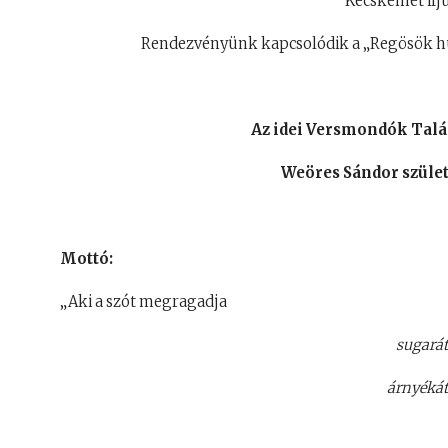
Kecskemét ifj
Rendezvényünk kapcsolódik a „Regösök hú
Az idei Versmondók Tal
Weöres Sándor szület
Mottó:
„Aki a szót megragadja
sugarát
árnyékát