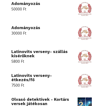
Adományozás
50000
Ft
Adományozás
30000
Ft
Latinovits verseny- szállás
kísérőknek
5800
Ft
Latinovits verseny-
étkezés/fő
7500
Ft
Olvasó detektívek - Kortárs
versek játékosan