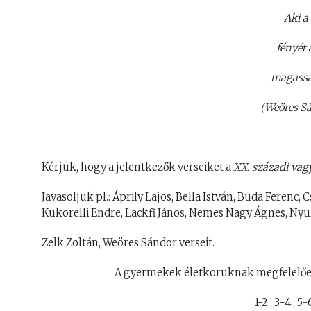
Aki a 
fényét 
magasság
(Weöres Sá
Kérjük, hogy a jelentkezők verseiket a
XX. századi vag
Javasoljuk pl.: Áprily Lajos, Bella István, Buda Ferenc, 
Kukorelli Endre, Lackfi János, Nemes Nagy Ágnes, Nyul
Zelk Zoltán, Weöres Sándor verseit.
A gyermekek életkoruknak megfelelőe
1-2., 3-4., 5-