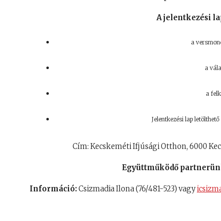
A jelentkezési l
a versmondó
a vála
a fel
Jelentkezési lap letölthet
Cím:
Kecskeméti Ifjúsági Otthon, 6000 Ke
Együttműködő partnerü
Információ:
Csizmadia Ilona (76/481-523) vagy
icsiz