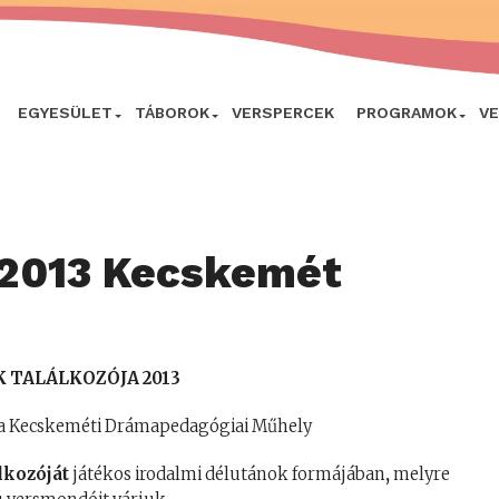
EGYESÜLET
TÁBOROK
VERSPERCEK
PROGRAMOK
V
 2013 Kecskemét
 TALÁLKOZÓJA
2013
s a Kecskeméti Drámapedagógiai Műhely
kozóját
játékos irodalmi délutánok
formájában
,
melyre